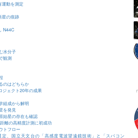
有運動を測定
新星の痕跡
N44C
む水分子
で観測
程
るのはどちらか
ロジェクト20年の成果
学組成から解明
星を発見
原始星の存在も確認
での距離の高精度計測に初成功
ウトフロー
選定、国立天文台の「高感度電波望遠鏡技術」と「スパコン