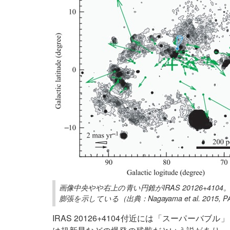
画像中央やや右上の青い円錐がIRAS 20126+4
膨張を示している（出典：Nagayama et al. 2015, P
IRAS 20126+4104付近には「スーパー