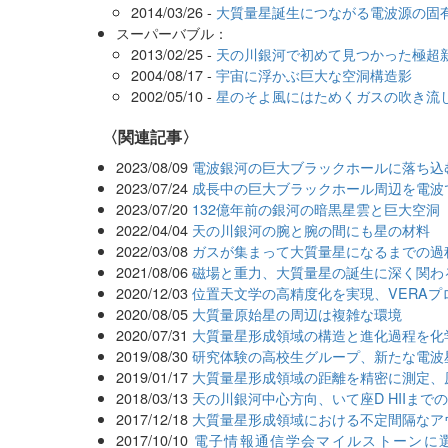
2014/03/26 -
大質量星誕生につながる電波源の固
スーパーバブル：
2013/02/25 -
天の川銀河で初めて見つかった極超
2004/08/17 -
宇宙に浮かぶ巨大な空洞構造影
2002/05/10 -
星のそよ風にはためくガスの吹き流し 
関連記事
2023/08/09
電波銀河の巨大ブラックホールに落ち込
2023/07/24
成長中の巨大ブラックホール周辺を電波
2023/07/20
132億年前の銀河の暗黒星雲と巨大空洞
2022/04/04
天の川銀河の腕と腕の間にも星の材料
2022/03/08
ガスが集まって大質量星になるまでの過
2021/08/06
磁場と重力、大質量星の誕生に深く関わ
2020/12/03
位置天文学の高精度化を実現、VERAプ
2020/08/05
大質量原始星の周辺は複雑な環境
2020/07/31
大質量星形成領域の構造と進化過程を化
2019/08/30
研究体験の高校生グループ、新たな電波
2019/01/17
大質量星形成領域の距離を精密に測定、
2018/03/13
天の川銀河中心方向、いて座D HIIま
2017/12/18
大質量星形成領域における不定間隔なア
2017/10/10
電子情報通信学会マイルストーンに