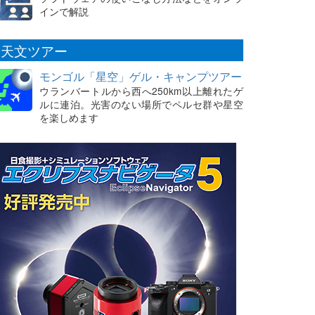
インで解説
天文ツアー
モンゴル「星空」ゲル・キャンプツアー
ウランバートルから西へ250km以上離れたゲ
ルに連泊。光害のない場所でペルセ群や星空
を楽しめます