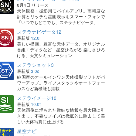
8月4日 リリース
天体観察・撮影用モバイルアプリ。高精度な
計算とリッチな星図表示をスマートフォンで
「いつでもどこでも、ステラナビゲータ」
ステラナビゲータ12
最新版
12.0i
美しい描画、豊富な天体データ、オリジナル
番組エディタなど「星空ひろがる 楽しさひろ
げる」天文シミュレーション
ステラショット3
最新版
3.0o
純国産のオールインワン天体撮影ソフトがパ
ワーアップ。ライブスタックやオートフォー
カスなど新機能も搭載
ステライメージ10
最新版
10.0f
天体画像に埋もれた微細な情報を最大限に引
き出し、不要なノイズは徹底的に除去して美
しい天体写真に仕上げる
星空ナビ