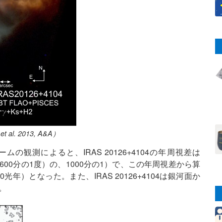
 al. 2013, A&A）
観測によると、IRAS 20126+4104の年周視差は
秒（3600分の1度）の、1000分の1）で、この年周視差から算
0光年）となった。また、IRAS 20126+4104は銀河面か
。