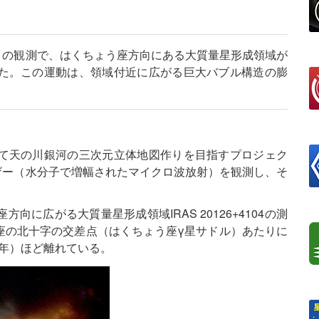
トの観測で、はくちょう座方向にある大質量星形成領域が
た。この運動は、領域付近に広がる巨大バブル構造の膨
て天の川銀河の三次元立体地図作りを目指すプロジェク
ザー（水分子で増幅されたマイクロ波放射）を観測し、そ
に広がる大質量星形成領域IRAS 20126+4104の測
座の北十字の交差点（はくちょう座γ星サドル）あたりに
光年）ほど離れている。