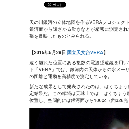
天の川銀河の立体地図を作るVERAプロジェク
銀河面から遠ざかる動きなどが精密に測定され
張を反映したものとみられる。
【2015年5月29日
国立天文台VERA
】
遠く離れた位置にある複数の電波望遠鏡を用い
ト「VERA」では、銀河内の天体からの水メー
の距離と運動を高精度で測定している。
新たな成果として発表されたのは、はくちょう座方向
定結果だ。この領域は天球上では、はくちょう
位置し、空間的には銀河面から100pc（約326