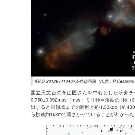
IRAS 20126+4104の赤外線画像（出典：R.Cesaroni et
国立天文台の永山匠さんを中心とした研究チームの
0.750±0.092mas（mas：ミリ秒＝角度の1
出すると同領域までの距離が約1.33kpc（約430
ら秒速約16kmで遠ざかっていることがわかった