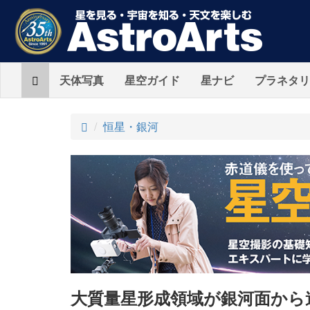
Home
天体写真
星空ガイド
星ナビ
プラネタリ
ト
恒星・銀河
ッ
プ
大質量星形成領域が銀河面から