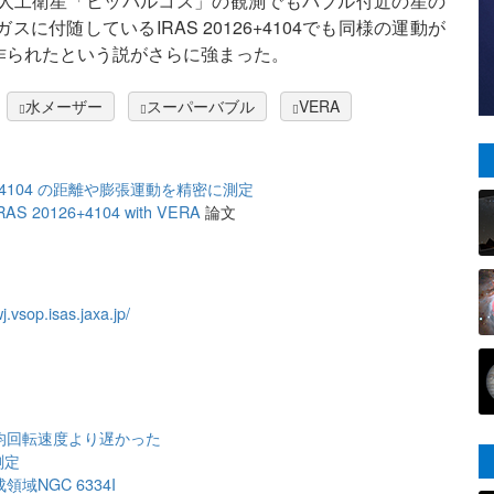
人工衛星「ヒッパルコス」の観測でもバブル付近の星の
付随しているIRAS 20126+4104でも同様の運動が
作られたという説がさらに強まった。
水メーザー
スーパーバブル
VERA
6+4104 の距離や膨張運動を精密に測定
n IRAS 20126+4104 with VERA
論文
j.vsop.isas.jaxa.jp/
均回転速度より遅かった
測定
NGC 6334I