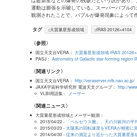
は超新星などの爆発の残骸だという説があり、
運動は膨張を示唆している。スーパーバブルのガスに
観測されたことで、バブルが爆発現象によって
タグ
大質量星形成領域
IRAS 20126+4104
〈参照〉
国立天文台VERA：
大質量星形成領域 IRAS 2012
PASJ：
Astrometry of Galactic star-forming regio
〈関連リンク〉
国立天文台VERA：
http://veraserver.mtk.nao.ac.jp/
JAXA宇宙科学研究所 電波天文グループ：
http://www
VLBI用語集：
メーザー
〈関連ニュース〉
大質量星形成領域とメーザー観測：
2015/04/22 -
「ペルセウス腕」、天の川銀河の平
2015/03/23 -
太陽系の回転速度をVERAが精密に
2014/04/30 -
従来の測定より近かった大質量星形成領域