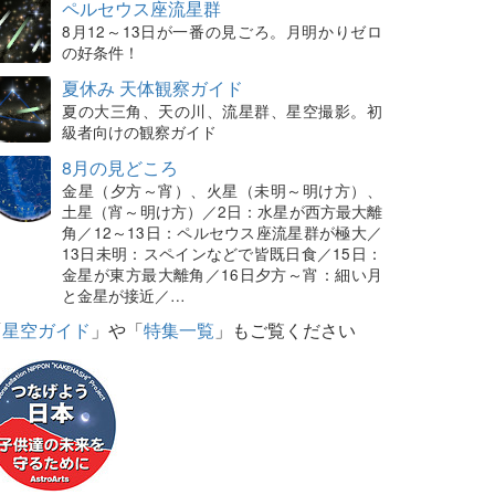
ペルセウス座流星群
8月12～13日が一番の見ごろ。月明かりゼロ
の好条件！
夏休み 天体観察ガイド
夏の大三角、天の川、流星群、星空撮影。初
級者向けの観察ガイド
8月の見どころ
金星（夕方～宵）、火星（未明～明け方）、
土星（宵～明け方）／2日：水星が西方最大離
角／12～13日：ペルセウス座流星群が極大／
13日未明：スペインなどで皆既日食／15日：
金星が東方最大離角／16日夕方～宵：細い月
と金星が接近／…
「
星空ガイド
」や「
特集一覧
」もご覧ください