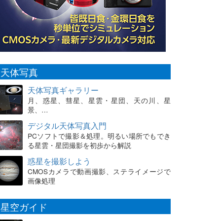
天体写真
天体写真ギャラリー
月、惑星、彗星、星雲・星団、天の川、星
景、…
デジタル天体写真入門
PCソフトで撮影＆処理。明るい場所でもでき
る星雲・星団撮影を初歩から解説
惑星を撮影しよう
CMOSカメラで動画撮影、ステライメージで
画像処理
星空ガイド