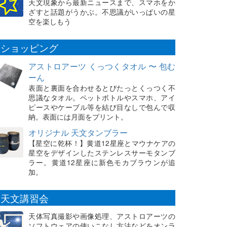
天文現象から最新ニュースまで、スマホをか
ざすと話題がうかぶ。不思議がいっぱいの星
空を楽しもう
ショッピング
アストロアーツ くっつくタオル 〜 包む
ーん
表面と裏面を合わせるとぴたっとくっつく不
思議なタオル。ペットボトルやスマホ、アイ
ピースやケーブル等を結び目なしで包んで収
納。表面には月面をプリント。
オリジナル 天文タンブラー
【星空に乾杯！】黄道12星座とマウナケアの
星空をデザインしたステンレスサーモタンブ
ラー。黄道12星座に新色モカブラウンが追
加。
天文講習会
天体写真撮影や画像処理、アストロアーツの
ソフトウェアの使いこなし方法などをオンラ