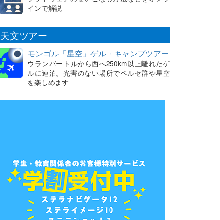
インで解説
天文ツアー
モンゴル「星空」ゲル・キャンプツアー
ウランバートルから西へ250km以上離れたゲ
ルに連泊。光害のない場所でペルセ群や星空
を楽しめます