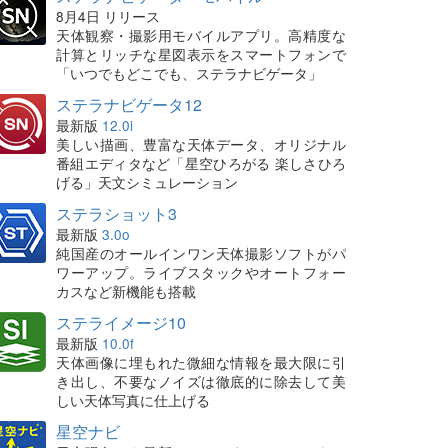
8月4日 リリース
天体観察・撮影用モバイルアプリ。高精度な
計算とリッチな星図表示をスマートフォンで
「いつでもどこでも、ステラナビゲータ」
ステラナビゲータ12
最新版
12.0i
美しい描画、豊富な天体データ、オリジナル
番組エディタなど「星空ひろがる 楽しさひろ
げる」天文シミュレーション
ステラショット3
最新版
3.0o
純国産のオールインワン天体撮影ソフトがパ
ワーアップ。ライブスタックやオートフォー
カスなど新機能も搭載
ステライメージ10
最新版
10.0f
天体画像に埋もれた微細な情報を最大限に引
き出し、不要なノイズは徹底的に除去して美
しい天体写真に仕上げる
星空ナビ