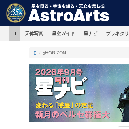
Home
天体写真
星空ガイド
星ナビ
プラネタリ
ト
HORIZON
ッ
プ
AstroArts