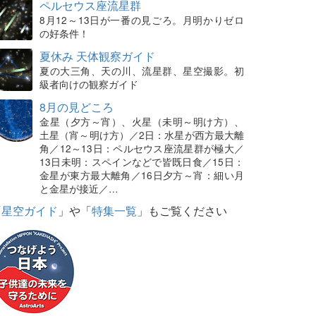
ペルセウス座流星群
8月12～13日が一番の見ごろ。月明かりゼロ
の好条件！
夏休み 天体観察ガイド
夏の大三角、天の川、流星群、星空撮影。初
級者向けの観察ガイド
8月の見どころ
金星（夕方～宵）、火星（未明～明け方）、
土星（宵～明け方）／2日：水星が西方最大離
角／12～13日：ペルセウス座流星群が極大／
13日未明：スペインなどで皆既日食／15日：
金星が東方最大離角／16日夕方～宵：細い月
と金星が接近／…
「
星空ガイド
」や「
特集一覧
」もご覧ください