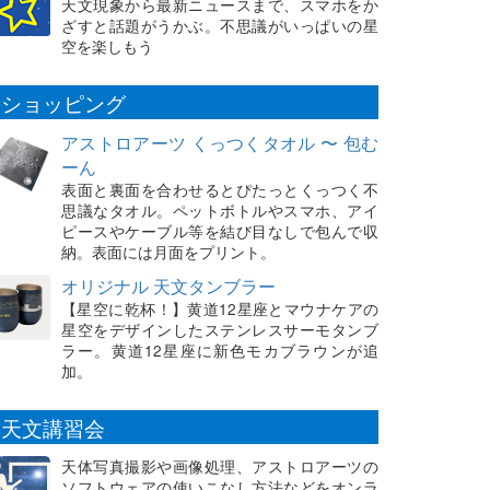
天文現象から最新ニュースまで、スマホをか
ざすと話題がうかぶ。不思議がいっぱいの星
空を楽しもう
ショッピング
アストロアーツ くっつくタオル 〜 包む
ーん
表面と裏面を合わせるとぴたっとくっつく不
思議なタオル。ペットボトルやスマホ、アイ
ピースやケーブル等を結び目なしで包んで収
納。表面には月面をプリント。
オリジナル 天文タンブラー
【星空に乾杯！】黄道12星座とマウナケアの
星空をデザインしたステンレスサーモタンブ
ラー。黄道12星座に新色モカブラウンが追
加。
天文講習会
天体写真撮影や画像処理、アストロアーツの
ソフトウェアの使いこなし方法などをオンラ