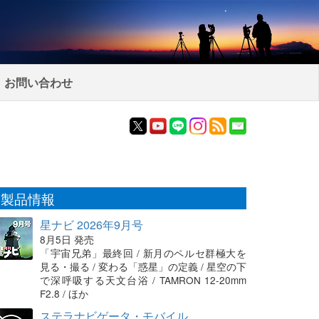
お問い合わせ
製品情報
星ナビ 2026年9月号
8月5日 発売
「宇宙兄弟」最終回 / 新月のペルセ群極大を
見る・撮る / 変わる「惑星」の定義 / 星空の下
で深呼吸する天文台浴 / TAMRON 12-20mm
F2.8 / ほか
ステラナビゲータ・モバイル