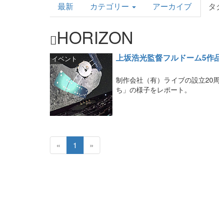
最新
カテゴリー
アーカイブ
タ
Topics
HORIZON
上坂浩光監督フルドーム5作
イベント
制作会社（有）ライブの設立20
ち」の様子をレポート。
«
1
»