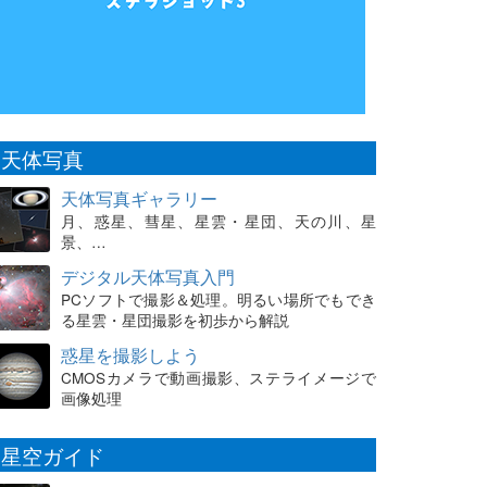
天体写真
天体写真ギャラリー
月、惑星、彗星、星雲・星団、天の川、星
景、…
デジタル天体写真入門
PCソフトで撮影＆処理。明るい場所でもでき
る星雲・星団撮影を初歩から解説
惑星を撮影しよう
CMOSカメラで動画撮影、ステライメージで
画像処理
星空ガイド