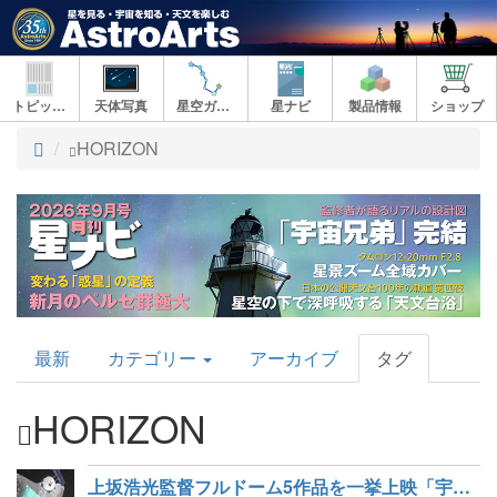
トピックス
天体写真
星空ガイド
星ナビ
製品情報
ショップ
ト
HORIZON
ッ
プ
AstroArts
最新
カテゴリー
アーカイブ
タグ
Topics
HORIZON
上坂浩光監督フルドーム5作品を一挙上映「宇宙の中のわたしたち」