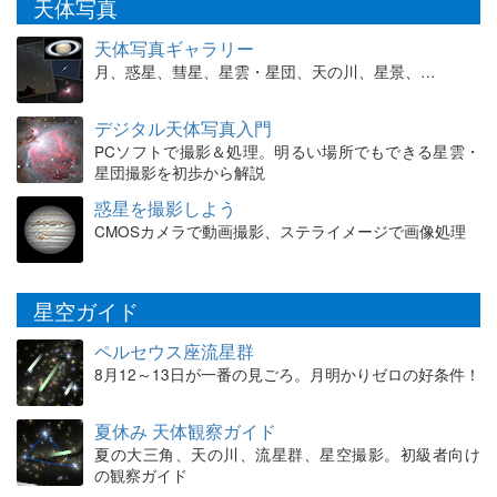
天体写真
天体写真ギャラリー
月、惑星、彗星、星雲・星団、天の川、星景、…
デジタル天体写真入門
PCソフトで撮影＆処理。明るい場所でもできる星雲・
星団撮影を初歩から解説
惑星を撮影しよう
CMOSカメラで動画撮影、ステライメージで画像処理
星空ガイド
ペルセウス座流星群
8月12～13日が一番の見ごろ。月明かりゼロの好条件！
夏休み 天体観察ガイド
夏の大三角、天の川、流星群、星空撮影。初級者向け
の観察ガイド