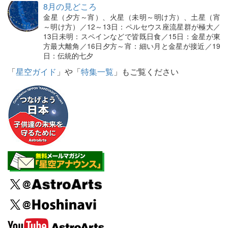
8月の見どころ
金星（夕方～宵）、火星（未明～明け方）、土星（宵
～明け方）／12～13日：ペルセウス座流星群が極大／
13日未明：スペインなどで皆既日食／15日：金星が東
方最大離角／16日夕方～宵：細い月と金星が接近／19
日：伝統的七夕
「
星空ガイド
」や「
特集一覧
」もご覧ください