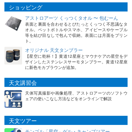
ショッピング
アストロアーツ くっつくタオル 〜 包むーん
表面と裏面を合わせるとぴたっとくっつく不思議なタ
オル。ペットボトルやスマホ、アイピースやケーブル
等を結び目なしで包んで収納。表面には月面をプリン
ト。
オリジナル 天文タンブラー
【星空に乾杯！】黄道12星座とマウナケアの星空をデ
ザインしたステンレスサーモタンブラー。黄道12星座
に新色モカブラウンが追加。
天文講習会
天体写真撮影や画像処理、アストロアーツのソフトウ
ェアの使いこなし方法などをオンラインで解説
天文ツアー
モンゴル「星空」ゲル・キャンプツアー