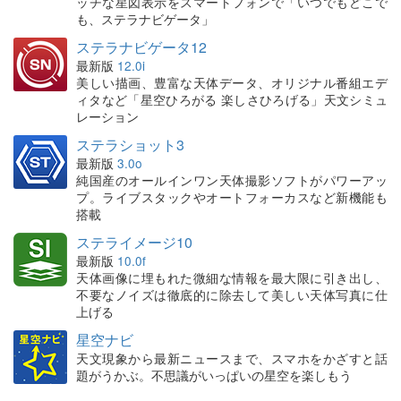
ッチな星図表示をスマートフォンで「いつでもどこで
も、ステラナビゲータ」
ステラナビゲータ12
最新版
12.0i
美しい描画、豊富な天体データ、オリジナル番組エデ
ィタなど「星空ひろがる 楽しさひろげる」天文シミュ
レーション
ステラショット3
最新版
3.0o
純国産のオールインワン天体撮影ソフトがパワーアッ
プ。ライブスタックやオートフォーカスなど新機能も
搭載
ステライメージ10
最新版
10.0f
天体画像に埋もれた微細な情報を最大限に引き出し、
不要なノイズは徹底的に除去して美しい天体写真に仕
上げる
星空ナビ
天文現象から最新ニュースまで、スマホをかざすと話
題がうかぶ。不思議がいっぱいの星空を楽しもう