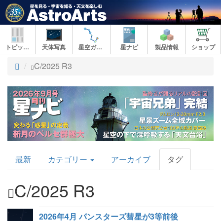
トピックス
天体写真
星空ガイド
星ナビ
製品情報
ショップ
ト
C/2025 R3
ッ
プ
AstroArts
最新
カテゴリー
アーカイブ
タグ
Topics
C/2025 R3
2026年4月 パンスターズ彗星が3等前後