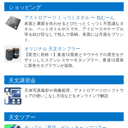
ショッピング
アストロアーツ くっつくタオル 〜 包むーん
表面と裏面を合わせるとぴたっとくっつく不思議なタ
オル。ペットボトルやスマホ、アイピースやケーブル
等を結び目なしで包んで収納。表面には月面をプリン
ト。
オリジナル 天文タンブラー
【星空に乾杯！】黄道12星座とマウナケアの星空をデ
ザインしたステンレスサーモタンブラー。黄道12星座
に新色モカブラウンが追加。
天文講習会
天体写真撮影や画像処理、アストロアーツのソフトウ
ェアの使いこなし方法などをオンラインで解説
天文ツアー
モンゴル「星空」ゲル・キャンプツアー