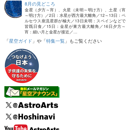
8月の見どころ
金星（夕方～宵）、火星（未明～明け方）、土星（宵
～明け方）／2日：水星が西方最大離角／12～13日：ペ
ルセウス座流星群が極大／13日未明：スペインなどで
皆既日食／15日：金星が東方最大離角／16日夕方～
宵：細い月と金星が接近／…
「
星空ガイド
」や「
特集一覧
」もご覧ください