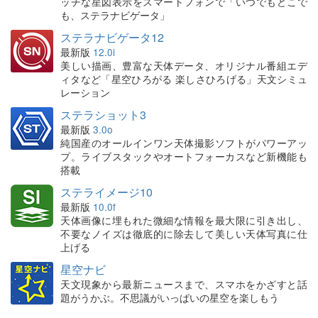
ッチな星図表示をスマートフォンで「いつでもどこで
も、ステラナビゲータ」
ステラナビゲータ12
最新版
12.0i
美しい描画、豊富な天体データ、オリジナル番組エデ
ィタなど「星空ひろがる 楽しさひろげる」天文シミュ
レーション
ステラショット3
最新版
3.0o
純国産のオールインワン天体撮影ソフトがパワーアッ
プ。ライブスタックやオートフォーカスなど新機能も
搭載
ステライメージ10
最新版
10.0f
天体画像に埋もれた微細な情報を最大限に引き出し、
不要なノイズは徹底的に除去して美しい天体写真に仕
上げる
星空ナビ
天文現象から最新ニュースまで、スマホをかざすと話
題がうかぶ。不思議がいっぱいの星空を楽しもう