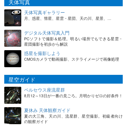
天体写真
天体写真ギャラリー
月、惑星、彗星、星雲・星団、天の川、星景、…
デジタル天体写真入門
PCソフトで撮影＆処理。明るい場所でもできる星雲・
星団撮影を初歩から解説
惑星を撮影しよう
CMOSカメラで動画撮影、ステライメージで画像処理
星空ガイド
ペルセウス座流星群
8月12～13日が一番の見ごろ。月明かりゼロの好条件！
夏休み 天体観察ガイド
夏の大三角、天の川、流星群、星空撮影。初級者向け
の観察ガイド