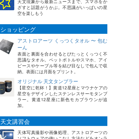
天文現象から最新ニュースまで、スマホをか
ざすと話題がうかぶ。不思議がいっぱいの星
空を楽しもう
ショッピング
アストロアーツ くっつくタオル 〜 包む
ーん
表面と裏面を合わせるとぴたっとくっつく不
思議なタオル。ペットボトルやスマホ、アイ
ピースやケーブル等を結び目なしで包んで収
納。表面には月面をプリント。
オリジナル 天文タンブラー
【星空に乾杯！】黄道12星座とマウナケアの
星空をデザインしたステンレスサーモタンブ
ラー。黄道12星座に新色モカブラウンが追
加。
天文講習会
天体写真撮影や画像処理、アストロアーツの
ソフトウェアの使いこなし方法などをオンラ