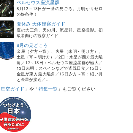
ペルセウス座流星群
8月12～13日が一番の見ごろ。月明かりゼロ
の好条件！
夏休み 天体観察ガイド
夏の大三角、天の川、流星群、星空撮影。初
級者向けの観察ガイド
8月の見どころ
金星（夕方～宵）、火星（未明～明け方）、
土星（宵～明け方）／2日：水星が西方最大離
角／12～13日：ペルセウス座流星群が極大／
13日未明：スペインなどで皆既日食／15日：
金星が東方最大離角／16日夕方～宵：細い月
と金星が接近／…
「
星空ガイド
」や「
特集一覧
」もご覧ください