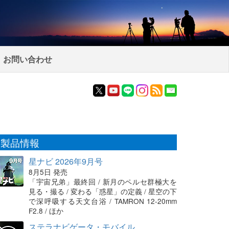
お問い合わせ
製品情報
星ナビ 2026年9月号
8月5日 発売
「宇宙兄弟」最終回 / 新月のペルセ群極大を
見る・撮る / 変わる「惑星」の定義 / 星空の下
で深呼吸する天文台浴 / TAMRON 12-20mm
F2.8 / ほか
ステラナビゲータ・モバイル