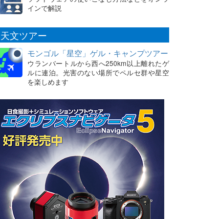
インで解説
天文ツアー
モンゴル「星空」ゲル・キャンプツアー
ウランバートルから西へ250km以上離れたゲ
ルに連泊。光害のない場所でペルセ群や星空
を楽しめます