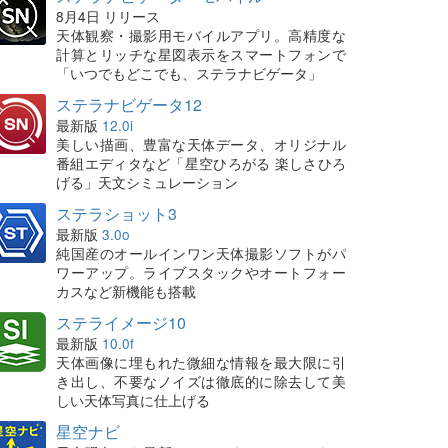
8月4日 リリース
天体観察・撮影用モバイルアプリ。高精度な
計算とリッチな星図表示をスマートフォンで
「いつでもどこでも、ステラナビゲータ」
ステラナビゲータ12
最新版
12.0i
美しい描画、豊富な天体データ、オリジナル
番組エディタなど「星空ひろがる 楽しさひろ
げる」天文シミュレーション
ステラショット3
最新版
3.0o
純国産のオールインワン天体撮影ソフトがパ
ワーアップ。ライブスタックやオートフォー
カスなど新機能も搭載
ステライメージ10
最新版
10.0f
天体画像に埋もれた微細な情報を最大限に引
き出し、不要なノイズは徹底的に除去して美
しい天体写真に仕上げる
星空ナビ