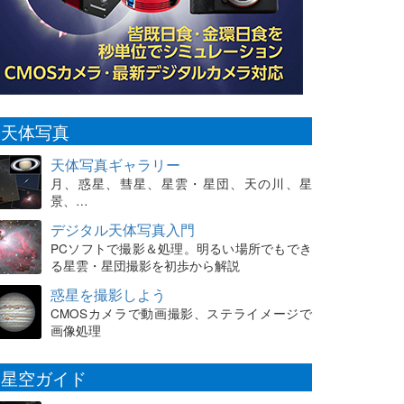
天体写真
天体写真ギャラリー
月、惑星、彗星、星雲・星団、天の川、星
景、…
デジタル天体写真入門
PCソフトで撮影＆処理。明るい場所でもでき
る星雲・星団撮影を初歩から解説
惑星を撮影しよう
CMOSカメラで動画撮影、ステライメージで
画像処理
星空ガイド