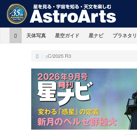
Home
天体写真
星空ガイド
星ナビ
プラネタリ
ト
C/2025 R3
ッ
プ
AstroArts