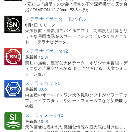
/ 変わる「惑星」の定義 / 星空の下で深呼吸する天文台
浴 / TAMRON 12-20mm F2.8 / ほか
ステラナビゲータ・モバイル
8月4日 リリース
天体観察・撮影用モバイルアプリ。高精度な計算とリ
ッチな星図表示をスマートフォンで「いつでもどこで
も、ステラナビゲータ」
ステラナビゲータ12
最新版
12.0i
美しい描画、豊富な天体データ、オリジナル番組エデ
ィタなど「星空ひろがる 楽しさひろげる」天文シミュ
レーション
ステラショット3
最新版
3.0o
純国産のオールインワン天体撮影ソフトがパワーアッ
プ。ライブスタックやオートフォーカスなど新機能も
搭載
ステライメージ10
最新版
10.0f
天体画像に埋もれた微細な情報を最大限に引き出し、