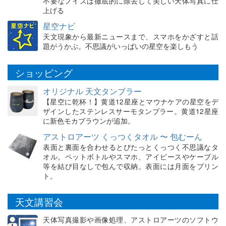
不要なノイズは徹底的に除去して美しい天体写真に仕
上げる
星空ナビ
天文現象から最新ニュースまで、スマホをかざすと話
題がうかぶ。不思議がいっぱいの星空を楽しもう
ショッピング
オリジナル 天文タンブラー
【星空に乾杯！】黄道12星座とマウナケアの星空をデ
ザインしたステンレスサーモタンブラー。黄道12星座
に新色モカブラウンが追加。
アストロアーツ くっつくタオル 〜 包むーん
表面と裏面を合わせるとぴたっとくっつく不思議なタ
オル。ペットボトルやスマホ、アイピースやケーブル
等を結び目なしで包んで収納。表面には月面をプリン
ト。
天文講習会
天体写真撮影や画像処理、アストロアーツのソフトウ