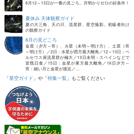
8月12～13日が一番の見ごろ。月明かりゼロの好条件！
夏休み 天体観察ガイド
夏の大三角、天の川、流星群、星空撮影。初級者向け
の観察ガイド
8月の見どころ
金星（夕方～宵）、火星（未明～明け方）、土星（宵
～明け方）／2日：水星が西方最大離角／12～13日：ペ
ルセウス座流星群が極大／13日未明：スペインなどで
皆既日食／15日：金星が東方最大離角／16日夕方～
宵：細い月と金星が接近／…
「
星空ガイド
」や「
特集一覧
」もご覧ください