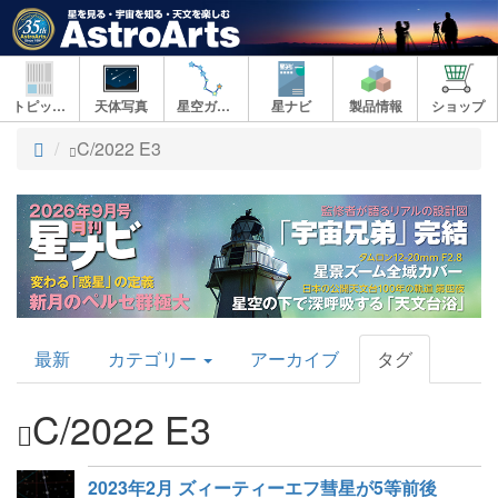
トピックス
天体写真
星空ガイド
星ナビ
製品情報
ショップ
ト
C/2022 E3
ッ
プ
AstroArts
最新
カテゴリー
アーカイブ
タグ
Topics
C/2022 E3
2023年2月 ズィーティーエフ彗星が5等前後