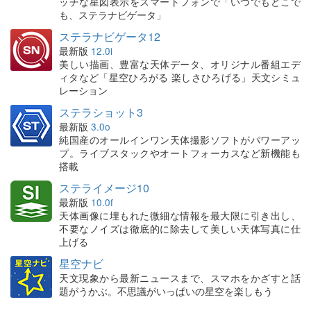
ッチな星図表示をスマートフォンで「いつでもどこで
も、ステラナビゲータ」
ステラナビゲータ12
最新版
12.0i
美しい描画、豊富な天体データ、オリジナル番組エデ
ィタなど「星空ひろがる 楽しさひろげる」天文シミュ
レーション
ステラショット3
最新版
3.0o
純国産のオールインワン天体撮影ソフトがパワーアッ
プ。ライブスタックやオートフォーカスなど新機能も
搭載
ステライメージ10
最新版
10.0f
天体画像に埋もれた微細な情報を最大限に引き出し、
不要なノイズは徹底的に除去して美しい天体写真に仕
上げる
星空ナビ
天文現象から最新ニュースまで、スマホをかざすと話
題がうかぶ。不思議がいっぱいの星空を楽しもう