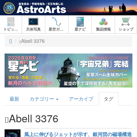
トピックス
天体写真
星空ガイド
星ナビ
製品情報
ショップ
ト
Abell 3376
ッ
プ
AstroArts
最新
カテゴリー
アーカイブ
タグ
Topics
Abell 3376
風上に伸びるジェットが示す、銀河団の磁場構造