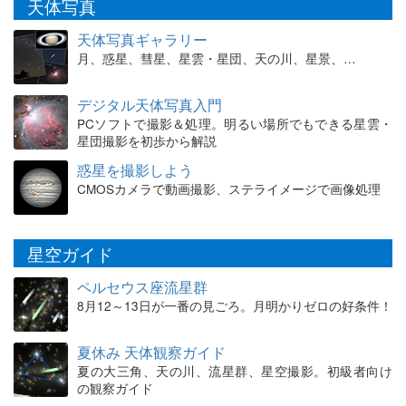
天体写真
天体写真ギャラリー
月、惑星、彗星、星雲・星団、天の川、星景、…
デジタル天体写真入門
PCソフトで撮影＆処理。明るい場所でもできる星雲・
星団撮影を初歩から解説
惑星を撮影しよう
CMOSカメラで動画撮影、ステライメージで画像処理
星空ガイド
ペルセウス座流星群
8月12～13日が一番の見ごろ。月明かりゼロの好条件！
夏休み 天体観察ガイド
夏の大三角、天の川、流星群、星空撮影。初級者向け
の観察ガイド