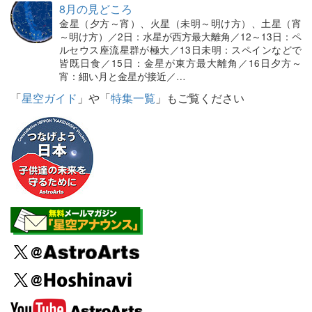
8月の見どころ
金星（夕方～宵）、火星（未明～明け方）、土星（宵
～明け方）／2日：水星が西方最大離角／12～13日：ペ
ルセウス座流星群が極大／13日未明：スペインなどで
皆既日食／15日：金星が東方最大離角／16日夕方～
宵：細い月と金星が接近／…
「
星空ガイド
」や「
特集一覧
」もご覧ください