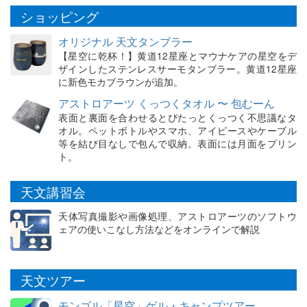
ショッピング
オリジナル 天文タンブラー
【星空に乾杯！】黄道12星座とマウナケアの星空をデ
ザインしたステンレスサーモタンブラー。黄道12星座
に新色モカブラウンが追加。
アストロアーツ くっつくタオル 〜 包むーん
表面と裏面を合わせるとぴたっとくっつく不思議なタ
オル。ペットボトルやスマホ、アイピースやケーブル
等を結び目なしで包んで収納。表面には月面をプリン
ト。
天文講習会
天体写真撮影や画像処理、アストロアーツのソフトウ
ェアの使いこなし方法などをオンラインで解説
天文ツアー
モンゴル「星空」ゲル・キャンプツアー