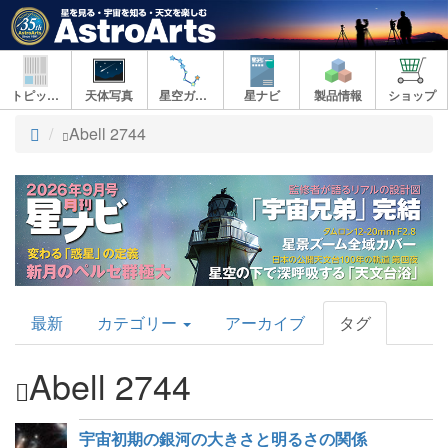
トピックス
天体写真
星空ガイド
星ナビ
製品情報
ショップ
ト
Abell 2744
ッ
プ
AstroArts
最新
カテゴリー
アーカイブ
タグ
Topics
Abell 2744
宇宙初期の銀河の大きさと明るさの関係