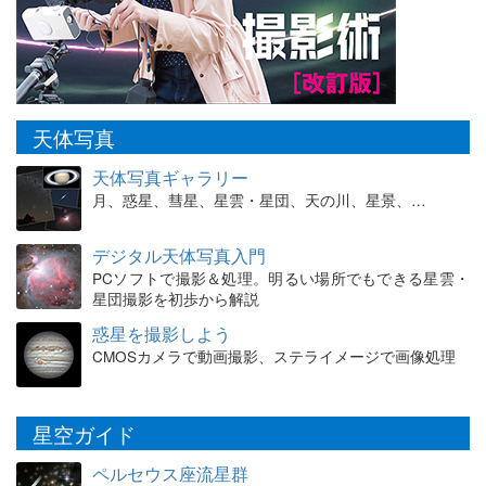
天体写真
天体写真ギャラリー
月、惑星、彗星、星雲・星団、天の川、星景、…
デジタル天体写真入門
PCソフトで撮影＆処理。明るい場所でもできる星雲・
星団撮影を初歩から解説
惑星を撮影しよう
CMOSカメラで動画撮影、ステライメージで画像処理
星空ガイド
ペルセウス座流星群