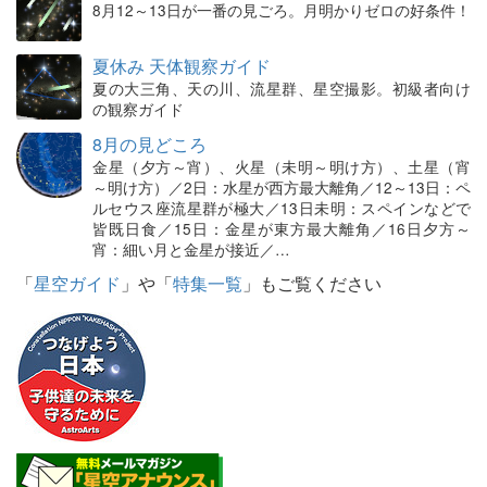
8月12～13日が一番の見ごろ。月明かりゼロの好条件！
夏休み 天体観察ガイド
夏の大三角、天の川、流星群、星空撮影。初級者向け
の観察ガイド
8月の見どころ
金星（夕方～宵）、火星（未明～明け方）、土星（宵
～明け方）／2日：水星が西方最大離角／12～13日：ペ
ルセウス座流星群が極大／13日未明：スペインなどで
皆既日食／15日：金星が東方最大離角／16日夕方～
宵：細い月と金星が接近／…
「
星空ガイド
」や「
特集一覧
」もご覧ください