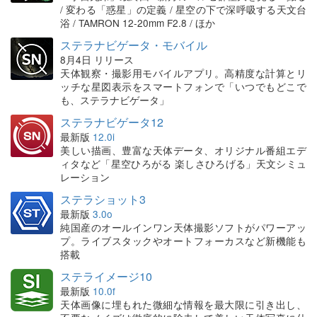
/ 変わる「惑星」の定義 / 星空の下で深呼吸する天文台
浴 / TAMRON 12-20mm F2.8 / ほか
ステラナビゲータ・モバイル
8月4日 リリース
天体観察・撮影用モバイルアプリ。高精度な計算とリ
ッチな星図表示をスマートフォンで「いつでもどこで
も、ステラナビゲータ」
ステラナビゲータ12
最新版
12.0i
美しい描画、豊富な天体データ、オリジナル番組エデ
ィタなど「星空ひろがる 楽しさひろげる」天文シミュ
レーション
ステラショット3
最新版
3.0o
純国産のオールインワン天体撮影ソフトがパワーアッ
プ。ライブスタックやオートフォーカスなど新機能も
搭載
ステライメージ10
最新版
10.0f
天体画像に埋もれた微細な情報を最大限に引き出し、