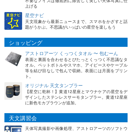
不要なノイズは徹底的に除去して美しい天体写真に仕
上げる
星空ナビ
天文現象から最新ニュースまで、スマホをかざすと話
題がうかぶ。不思議がいっぱいの星空を楽しもう
ショッピング
アストロアーツ くっつくタオル 〜 包むーん
表面と裏面を合わせるとぴたっとくっつく不思議なタ
オル。ペットボトルやスマホ、アイピースやケーブル
等を結び目なしで包んで収納。表面には月面をプリン
ト。
オリジナル 天文タンブラー
【星空に乾杯！】黄道12星座とマウナケアの星空をデ
ザインしたステンレスサーモタンブラー。黄道12星座
に新色モカブラウンが追加。
天文講習会
天体写真撮影や画像処理、アストロアーツのソフトウ