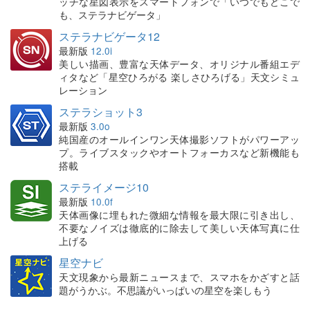
ッチな星図表示をスマートフォンで「いつでもどこで
も、ステラナビゲータ」
ステラナビゲータ12
最新版
12.0i
美しい描画、豊富な天体データ、オリジナル番組エデ
ィタなど「星空ひろがる 楽しさひろげる」天文シミュ
レーション
ステラショット3
最新版
3.0o
純国産のオールインワン天体撮影ソフトがパワーアッ
プ。ライブスタックやオートフォーカスなど新機能も
搭載
ステライメージ10
最新版
10.0f
天体画像に埋もれた微細な情報を最大限に引き出し、
不要なノイズは徹底的に除去して美しい天体写真に仕
上げる
星空ナビ
天文現象から最新ニュースまで、スマホをかざすと話
題がうかぶ。不思議がいっぱいの星空を楽しもう