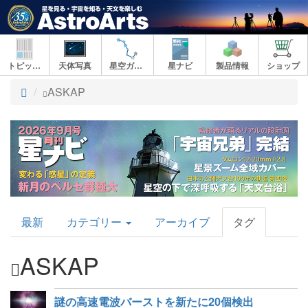
トピックス
天体写真
星空ガイド
星ナビ
製品情報
ショップ
ト
ASKAP
ッ
プ
AstroArts
最新
カテゴリー
アーカイブ
タグ
Topics
ASKAP
謎の高速電波バーストを新たに20個検出