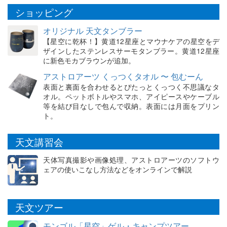
ショッピング
オリジナル 天文タンブラー
【星空に乾杯！】黄道12星座とマウナケアの星空をデ
ザインしたステンレスサーモタンブラー。黄道12星座
に新色モカブラウンが追加。
アストロアーツ くっつくタオル 〜 包むーん
表面と裏面を合わせるとぴたっとくっつく不思議なタ
オル。ペットボトルやスマホ、アイピースやケーブル
等を結び目なしで包んで収納。表面には月面をプリン
ト。
天文講習会
天体写真撮影や画像処理、アストロアーツのソフトウ
ェアの使いこなし方法などをオンラインで解説
天文ツアー
モンゴル「星空」ゲル・キャンプツアー