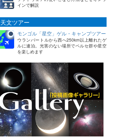
インで解説
天文ツアー
モンゴル「星空」ゲル・キャンプツアー
ウランバートルから西へ250km以上離れたゲ
ルに連泊。光害のない場所でペルセ群や星空
を楽しめます