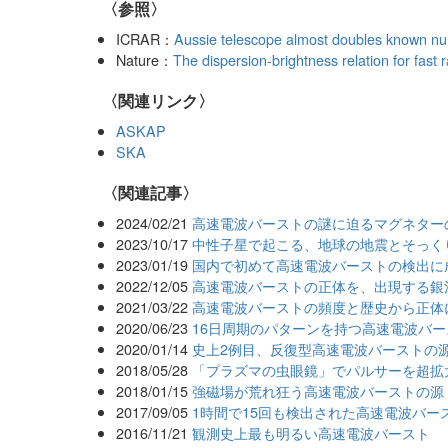
〈参照〉
ICRAR：
Aussie telescope almost doubles known numb
Nature：
The dispersion-brightness relation for fast 
〈関連リンク〉
ASKAP
SKA
関連記事
2024/02/21
高速電波バーストの謎に迫るマグネター
2023/10/17
中性子星で起こる、地球の地震とそっく
2023/01/19
国内で初めて高速電波バーストの検出に
2022/12/05
高速電波バーストの正体を、出現する銀
2021/03/22
高速電波バーストの頻度と歴史から正体
2020/06/23
16日周期のパターンを持つ高速電波バー
2020/01/14
史上2例目、反復型高速電波バーストの
2018/05/28
「プラズマの虫眼鏡」でパルサーを超拡
2018/01/15
強磁場が荒れ狂う高速電波バーストの源
2017/09/05
1時間で15回も検出された高速電波バー
2016/11/21
観測史上最も明るい高速電波バースト