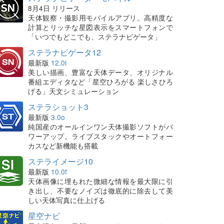
8月4日 リリース
天体観察・撮影用モバイルアプリ。高精度な
計算とリッチな星図表示をスマートフォンで
「いつでもどこでも、ステラナビゲータ」
ステラナビゲータ12
最新版
12.0i
美しい描画、豊富な天体データ、オリジナル
番組エディタなど「星空ひろがる 楽しさひろ
げる」天文シミュレーション
ステラショット3
最新版
3.0o
純国産のオールインワン天体撮影ソフトがパ
ワーアップ。ライブスタックやオートフォー
カスなど新機能も搭載
ステライメージ10
最新版
10.0f
天体画像に埋もれた微細な情報を最大限に引
き出し、不要なノイズは徹底的に除去して美
しい天体写真に仕上げる
星空ナビ