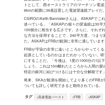
トとして、西オーストラリアのマーチソン電波
6kmの範囲に36基設置した電波望遠鏡アレイだ
CSIROのKeith Bannisterさんは、AS
述べている。「ASKAPの個々の望遠鏡は30
100個分に相当する広さです。さらに、それぞ
な方法を採用することで、240平方度、つまり
た。ASKAPはFRBの観測に非常に適しています」（
FRBが宇宙の非常に遠いところからやってく
起源としているのかはまだわかっていない。研
にすることだ。「今後は、1度の1000分の1
しょう。これは10m離れたところから人間の髪
特定の銀河に結びつけるには十分な分解能です」（
将来、SKAが観測を開始してより多くのFRB
ついても詳しく研究できると期待されている。
タグ
高速電波バースト
FRB
ASKAP