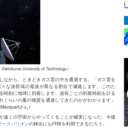
ne University of Technology）
旅しながら、ときどきガス雲の中を通過する。「ガス雲を
様々な波長域の電波が異なる割合で減速します。このた
る時刻に地球に到着します。波長ごとの到着時刻を計る
れくらいの量の物質を通過してきたのかがわかります」
acquartさん）
はるか遠くの宇宙からやってくることが確実になった。今後
ダークバリオン
の検出にもFRBを利用できるだろう。