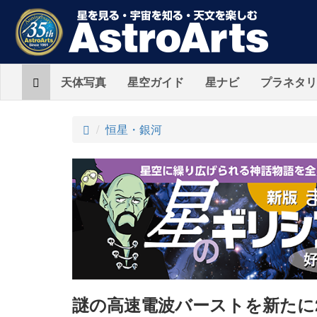
Home
天体写真
星空ガイド
星ナビ
プラネタリ
ト
恒星・銀河
ッ
プ
謎の高速電波バーストを新たに