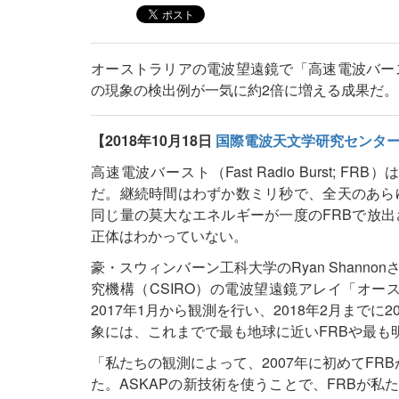
オーストラリアの電波望遠鏡で「高速電波バー
の現象の検出例が一気に約2倍に増える成果だ。
【2018年10月18日
国際電波天文学研究センタ
高速電波バースト（Fast Radio Burst
だ。継続時間はわずか数ミリ秒で、全天のあら
同じ量の莫大なエネルギーが一度のFRBで放出
正体はわかっていない。
豪・スウィンバーン工科大学のRyan Shan
究機構（CSIRO）の電波望遠鏡アレイ「オース
2017年1月から観測を行い、2018年2月まで
象には、これまでで最も地球に近いFRBや最も
「私たちの観測によって、2007年に初めてFR
た。ASKAPの新技術を使うことで、FRBが