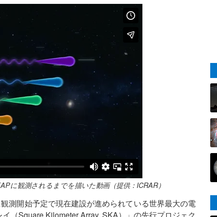
APに観測されるまでを描いた動画（提供：ICRAR）
代に観測開始予定で現在建設が進められている世界最大の電
re Kilometer Array, SKA）」の先行プロジェク