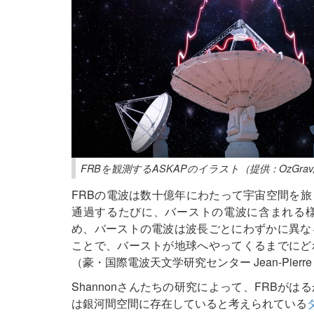
FRBを観測するASKAPのイラスト（提供：OzGrav, Swinbur
FRBの電波は数十億年にわたって宇宙空間を
通過するたびに、バーストの電波に含まれる
め、バーストの電波は波長ごとにわずかに異な
ことで、バーストが地球へやってくるまでにど
（豪・国際電波天文学研究センター Jean-Pierre M
Shannonさんたちの研究によって、FRBが
は銀河間空間に存在していると考えられている