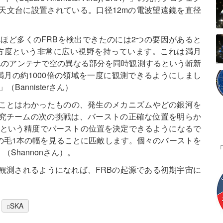
天文台に設置されている。口径12mの電波望遠鏡を直径
。
KAPでこれほど多くのFRBを検出できたのには2つの要因があると
平方度という非常に広い視野を持っています。これは満月
れのアンテナで空の異なる部分を同時観測するという斬新
満月の約1000倍の領域を一度に観測できるようにしまし
Bannisterさん）
ることはわかったものの、発生のメカニズムやどの銀河を
究チームの次の挑戦は、バーストの正確な位置を明らか
以下という精度でバーストの位置を決定できるようになるで
の毛1本の幅を見ることに匹敵します。個々のバーストを
Shannonさん）。
が観測されるようになれば、FRBの起源である初期宇宙に
SKA