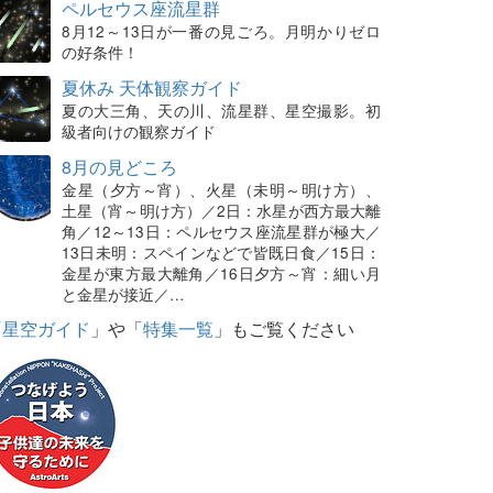
ペルセウス座流星群
8月12～13日が一番の見ごろ。月明かりゼロ
の好条件！
夏休み 天体観察ガイド
夏の大三角、天の川、流星群、星空撮影。初
級者向けの観察ガイド
8月の見どころ
金星（夕方～宵）、火星（未明～明け方）、
土星（宵～明け方）／2日：水星が西方最大離
角／12～13日：ペルセウス座流星群が極大／
13日未明：スペインなどで皆既日食／15日：
金星が東方最大離角／16日夕方～宵：細い月
と金星が接近／…
「
星空ガイド
」や「
特集一覧
」もご覧ください