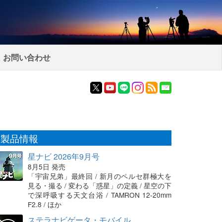
お問い合わせ
製品情報
星ナビ 2026年9月号
8月5日 発売
「宇宙兄弟」最終回 / 新月のペルセ群極大を
見る・撮る / 変わる「惑星」の定義 / 星空の下
で深呼吸する天文台浴 / TAMRON 12-20mm
F2.8 / ほか
ステラナビゲータ・モバイル