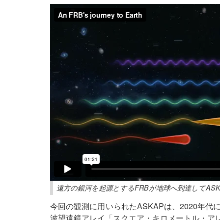
遠方の銀河を起源とするFRBが地球へ到達してASK
今回の観測に用いられたASKAPは、2020年
波望遠鏡アレイ「スクエア・キロメートル・アレイ（Squa