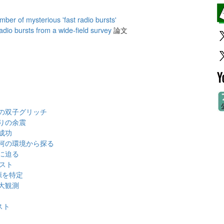
er of mysterious 'fast radio bursts'
radio bursts from a wide-field survey
論文
の双子グリッチ
りの余震
成功
河の環境から探る
に迫る
スト
源を特定
大観測
スト