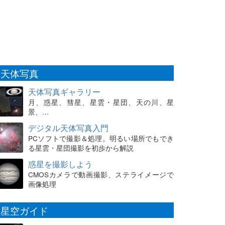
天体写真
天体写真ギャラリー
月、惑星、彗星、星雲・星団、天の川、星
景、…
デジタル天体写真入門
PCソフトで撮影＆処理。明るい場所でもでき
る星雲・星団撮影を初歩から解説
惑星を撮影しよう
CMOSカメラで動画撮影、ステライメージで
画像処理
星空ガイド