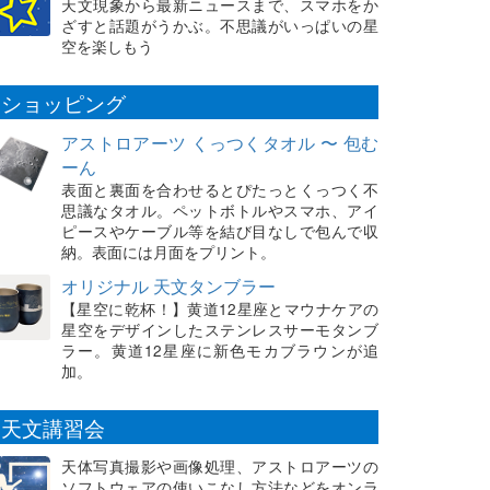
天文現象から最新ニュースまで、スマホをか
ざすと話題がうかぶ。不思議がいっぱいの星
空を楽しもう
ショッピング
アストロアーツ くっつくタオル 〜 包む
ーん
表面と裏面を合わせるとぴたっとくっつく不
思議なタオル。ペットボトルやスマホ、アイ
ピースやケーブル等を結び目なしで包んで収
納。表面には月面をプリント。
オリジナル 天文タンブラー
【星空に乾杯！】黄道12星座とマウナケアの
星空をデザインしたステンレスサーモタンブ
ラー。黄道12星座に新色モカブラウンが追
加。
天文講習会
天体写真撮影や画像処理、アストロアーツの
ソフトウェアの使いこなし方法などをオンラ