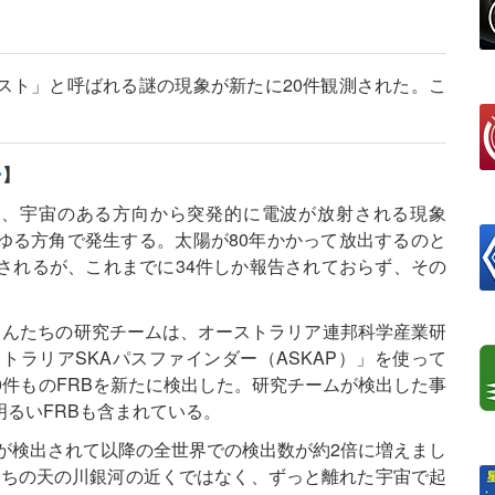
スト」と呼ばれる謎の現象が新たに20件観測された。こ
ー
】
; FRB）は、宇宙のある方向から突発的に電波が放射される現象
ゆる方角で発生する。太陽が80年かかって放出するのと
されるが、これまでに34件しか報告されておらず、その
nonさんたちの研究チームは、オーストラリア連邦科学産業研
トラリアSKAパスファインダー（ASKAP）」を使って
に20件ものFRBを新たに検出した。研究チームが検出した事
明るいFRBも含まれている。
Bが検出されて以降の全世界での検出数が約2倍に増えまし
私たちの天の川銀河の近くではなく、ずっと離れた宇宙で起