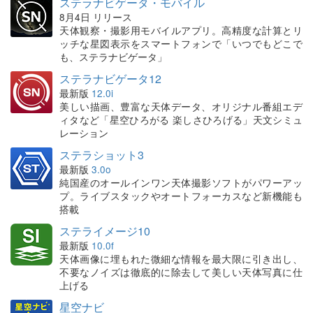
ステラナビゲータ・モバイル
8月4日 リリース
天体観察・撮影用モバイルアプリ。高精度な計算とリ
ッチな星図表示をスマートフォンで「いつでもどこで
も、ステラナビゲータ」
ステラナビゲータ12
最新版
12.0i
美しい描画、豊富な天体データ、オリジナル番組エデ
ィタなど「星空ひろがる 楽しさひろげる」天文シミュ
レーション
ステラショット3
最新版
3.0o
純国産のオールインワン天体撮影ソフトがパワーアッ
プ。ライブスタックやオートフォーカスなど新機能も
搭載
ステライメージ10
最新版
10.0f
天体画像に埋もれた微細な情報を最大限に引き出し、
不要なノイズは徹底的に除去して美しい天体写真に仕
上げる
星空ナビ