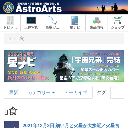
トピックス
天体写真
星空ガイド
星ナビ
製品情報
ショップ
ト
食
ッ
プ
AstroArts
最新
カテゴリー
アーカイブ
タグ
Topics
食
2021年12月3日 細い月と火星が大接近／火星食