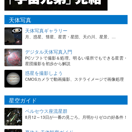
天体写真
天体写真ギャラリー
月、惑星、彗星、星雲・星団、天の川、星景、…
デジタル天体写真入門
PCソフトで撮影＆処理。明るい場所でもできる星雲・
星団撮影を初歩から解説
惑星を撮影しよう
CMOSカメラで動画撮影、ステライメージで画像処理
星空ガイド
ペルセウス座流星群
8月12～13日が一番の見ごろ。月明かりゼロの好条件！