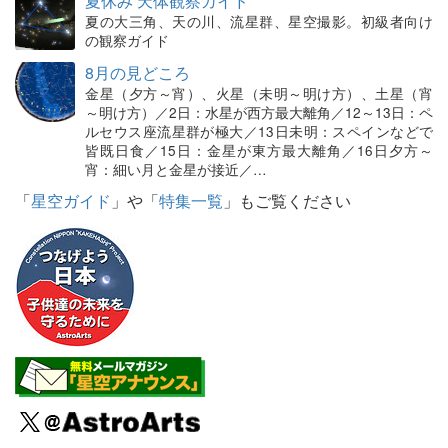
夏休み 天体観察ガイド
夏の大三角、天の川、流星群、星空撮影。初級者向け
の観察ガイド
8月の見どころ
金星（夕方～宵）、火星（未明～明け方）、土星（宵
～明け方）／2日：水星が西方最大離角／12～13日：ペ
ルセウス座流星群が極大／13日未明：スペインなどで
皆既日食／15日：金星が東方最大離角／16日夕方～
宵：細い月と金星が接近／…
「
星空ガイド
」や「
特集一覧
」もご覧ください