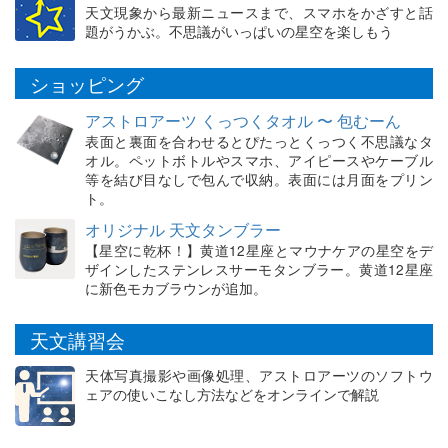
天文現象から最新ニュースまで、スマホをかざすと話
題がうかぶ。不思議がいっぱいの星空を楽しもう
ショッピング
アストロアーツ くっつくタオル 〜 包むーん
表面と裏面を合わせるとぴたっとくっつく不思議なタ
オル。ペットボトルやスマホ、アイピースやケーブル
等を結び目なしで包んで収納。表面には月面をプリン
ト。
オリジナル 天文タンブラー
【星空に乾杯！】黄道12星座とマウナケアの星空をデ
ザインしたステンレスサーモタンブラー。黄道12星座
に新色モカブラウンが追加。
天文講習会
天体写真撮影や画像処理、アストロアーツのソフトウ
ェアの使いこなし方法などをオンラインで解説