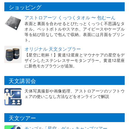
ショッピング
アストロアーツ くっつくタオル 〜 包むーん
表面と裏面を合わせるとぴたっとくっつく不思議なタ
オル。ペットボトルやスマホ、アイピースやケーブル
等を結び目なしで包んで収納。表面には月面をプリン
ト。
オリジナル 天文タンブラー
【星空に乾杯！】黄道12星座とマウナケアの星空をデ
ザインしたステンレスサーモタンブラー。黄道12星座
に新色モカブラウンが追加。
天文講習会
天体写真撮影や画像処理、アストロアーツのソフトウ
ェアの使いこなし方法などをオンラインで解説
天文ツアー
モンゴル「星空」ゲル・キャンプツアー