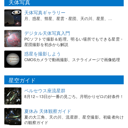
天体写真
天体写真ギャラリー
月、惑星、彗星、星雲・星団、天の川、星景、…
デジタル天体写真入門
PCソフトで撮影＆処理。明るい場所でもできる星雲・
星団撮影を初歩から解説
惑星を撮影しよう
CMOSカメラで動画撮影、ステライメージで画像処理
星空ガイド
ペルセウス座流星群
8月12～13日が一番の見ごろ。月明かりゼロの好条件！
夏休み 天体観察ガイド
夏の大三角、天の川、流星群、星空撮影。初級者向け
の観察ガイド