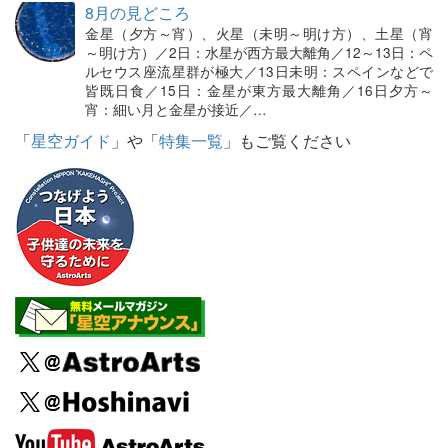
8月の見どころ
金星（夕方～宵）、火星（未明～明け方）、土星（宵
～明け方）／2日：水星が西方最大離角／12～13日：ペ
ルセウス座流星群が極大／13日未明：スペインなどで
皆既日食／15日：金星が東方最大離角／16日夕方～
宵：細い月と金星が接近／…
「
星空ガイド
」や「
特集一覧
」もご覧ください