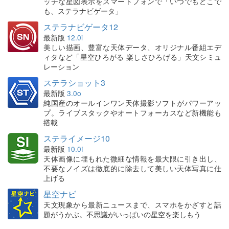
ッチな星図表示をスマートフォンで「いつでもどこで
も、ステラナビゲータ」
ステラナビゲータ12
最新版
12.0i
美しい描画、豊富な天体データ、オリジナル番組エデ
ィタなど「星空ひろがる 楽しさひろげる」天文シミュ
レーション
ステラショット3
最新版
3.0o
純国産のオールインワン天体撮影ソフトがパワーアッ
プ。ライブスタックやオートフォーカスなど新機能も
搭載
ステライメージ10
最新版
10.0f
天体画像に埋もれた微細な情報を最大限に引き出し、
不要なノイズは徹底的に除去して美しい天体写真に仕
上げる
星空ナビ
天文現象から最新ニュースまで、スマホをかざすと話
題がうかぶ。不思議がいっぱいの星空を楽しもう