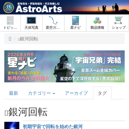
トピックス
天体写真
星空ガイド
星ナビ
製品情報
ショップ
ト
銀河回転
ッ
プ
AstroArts
最新
カテゴリー
アーカイブ
タグ
Topics
銀河回転
初期宇宙で回転を始めた銀河