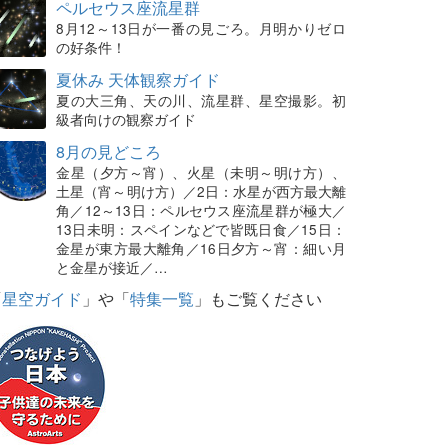
ペルセウス座流星群
8月12～13日が一番の見ごろ。月明かりゼロ
の好条件！
夏休み 天体観察ガイド
夏の大三角、天の川、流星群、星空撮影。初
級者向けの観察ガイド
8月の見どころ
金星（夕方～宵）、火星（未明～明け方）、
土星（宵～明け方）／2日：水星が西方最大離
角／12～13日：ペルセウス座流星群が極大／
13日未明：スペインなどで皆既日食／15日：
金星が東方最大離角／16日夕方～宵：細い月
と金星が接近／…
「
星空ガイド
」や「
特集一覧
」もご覧ください