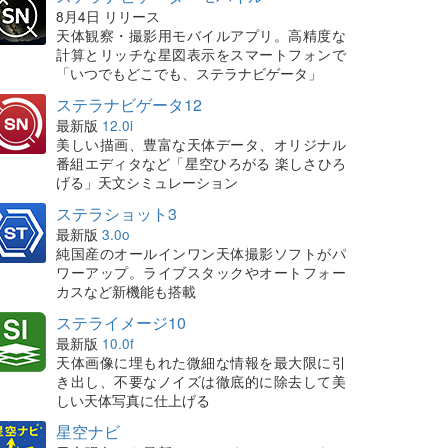
8月4日 リリース
天体観察・撮影用モバイルアプリ。高精度な
計算とリッチな星図表示をスマートフォンで
「いつでもどこでも、ステラナビゲータ」
ステラナビゲータ12
最新版
12.0i
美しい描画、豊富な天体データ、オリジナル
番組エディタなど「星空ひろがる 楽しさひろ
げる」天文シミュレーション
ステラショット3
最新版
3.0o
純国産のオールインワン天体撮影ソフトがパ
ワーアップ。ライブスタックやオートフォー
カスなど新機能も搭載
ステライメージ10
最新版
10.0f
天体画像に埋もれた微細な情報を最大限に引
き出し、不要なノイズは徹底的に除去して美
しい天体写真に仕上げる
星空ナビ