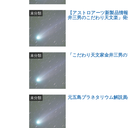
【アストロアーツ新製品情報】
未分類
井三男のこだわり天文楽」発
「こだわり天文家金井三男の
未分類
元五島プラネタリウム解説員
未分類