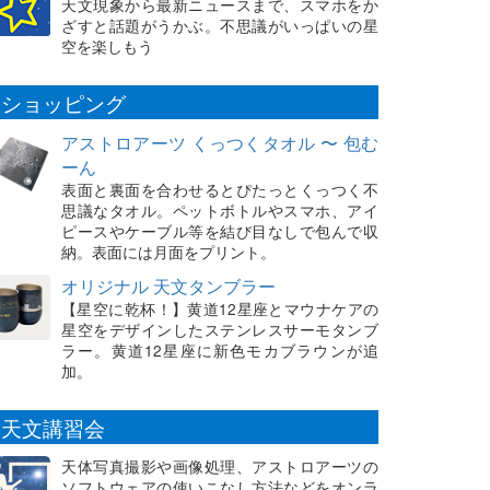
天文現象から最新ニュースまで、スマホをか
ざすと話題がうかぶ。不思議がいっぱいの星
空を楽しもう
ショッピング
アストロアーツ くっつくタオル 〜 包む
ーん
表面と裏面を合わせるとぴたっとくっつく不
思議なタオル。ペットボトルやスマホ、アイ
ピースやケーブル等を結び目なしで包んで収
納。表面には月面をプリント。
オリジナル 天文タンブラー
【星空に乾杯！】黄道12星座とマウナケアの
星空をデザインしたステンレスサーモタンブ
ラー。黄道12星座に新色モカブラウンが追
加。
天文講習会
天体写真撮影や画像処理、アストロアーツの
ソフトウェアの使いこなし方法などをオンラ