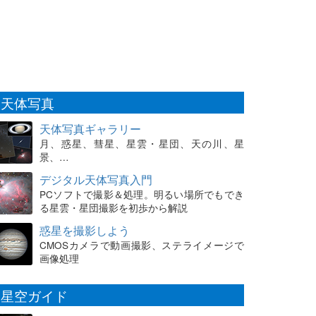
天体写真
天体写真ギャラリー
月、惑星、彗星、星雲・星団、天の川、星
景、…
デジタル天体写真入門
PCソフトで撮影＆処理。明るい場所でもでき
る星雲・星団撮影を初歩から解説
惑星を撮影しよう
CMOSカメラで動画撮影、ステライメージで
画像処理
星空ガイド