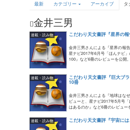
最新
カテゴリー
アーカイブ
タ
Topics
金井三男
こだわり天文書評『星界の報
連載・読み物
金井三男さんによる『星界の報告
星ナビ2017年6月号「ほんナ
100』など6冊のレビューを公開
こだわり天文書評『巨大ブラ
連載・読み物
10冊
金井三男さんによる『地球はなぜ
ビューと、星ナビ2017年5月
はあるのか』など6冊のレビュー
こだわり天文書評『宇宙には
連載・読み物