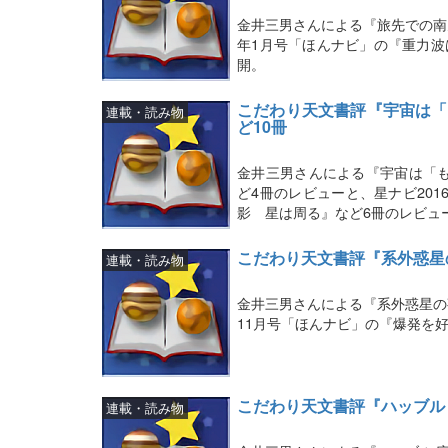
金井三男さんによる『旅先での南
年1月号「ほんナビ」の『重力波
開。
こだわり天文書評『宇宙は「
連載・読み物
ど10冊
金井三男さんによる『宇宙は「
ど4冊のレビューと、星ナビ20
影 星は周る』など6冊のレビュ
こだわり天文書評『系外惑星
連載・読み物
金井三男さんによる『系外惑星の
11月号「ほんナビ」の『爆発を
こだわり天文書評『ハッブル
連載・読み物