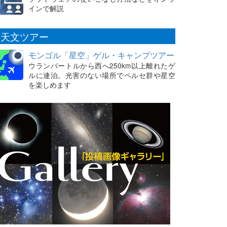
インで解説
天文ツアー
モンゴル「星空」ゲル・キャンプツアー
ウランバートルから西へ250km以上離れたゲ
ルに連泊。光害のない場所でペルセ群や星空
を楽しめます