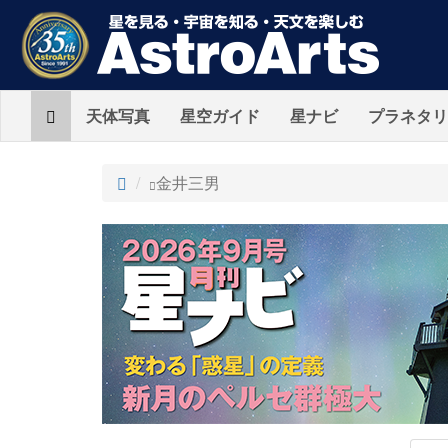
Home
天体写真
星空ガイド
星ナビ
プラネタリ
ト
金井三男
ッ
プ
AstroArts