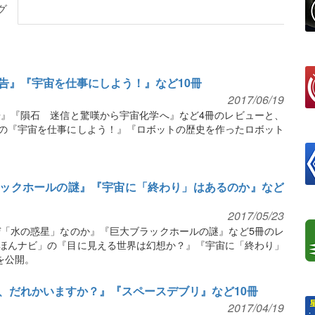
グ
告』『宇宙を仕事にしよう！』など10冊
2017/06/19
』『隕石 迷信と驚嘆から宇宙化学へ』など4冊のレビューと、
ビ」の『宇宙を仕事にしよう！』『ロボットの歴史を作ったロボット
。
ックホールの謎』『宇宙に「終わり」はあるのか』など
2017/05/23
「水の惑星」なのか』『巨大ブラックホールの謎』など5冊のレ
号「ほんナビ」の『目に見える世界は幻想か？』『宇宙に「終わり」
を公開。
、だれかいますか？』『スペースデブリ』など10冊
2017/04/19