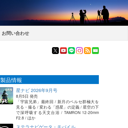
お問い合わせ
製品情報
星ナビ 2026年9月号
8月5日 発売
「宇宙兄弟」最終回 / 新月のペルセ群極大を
見る・撮る / 変わる「惑星」の定義 / 星空の下
で深呼吸する天文台浴 / TAMRON 12-20mm
F2.8 / ほか
ステラナビゲータ・モバイル