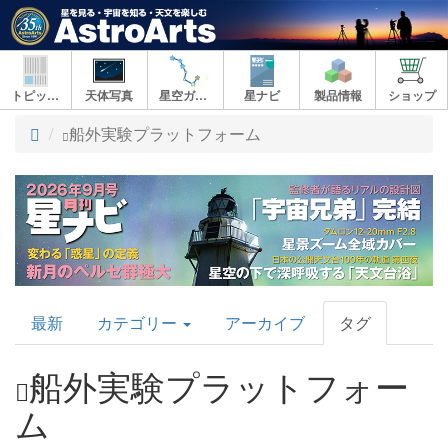
トピックス
天体写真
星空ガイド
星ナビ
製品情報
ショップ
ト
船外実験プラットフォーム
ッ
プ
AstroArts
最新
カテゴリー
アーカイブ
タグ
Topics
船外実験プラットフォー
ム