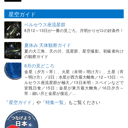
星空ガイド
ペルセウス座流星群
8月12～13日が一番の見ごろ。月明かりゼロの好条件！
夏休み 天体観察ガイド
夏の大三角、天の川、流星群、星空撮影。初級者向け
の観察ガイド
8月の見どころ
金星（夕方～宵）、火星（未明～明け方）、土星（宵
～明け方）／2日：水星が西方最大離角／12～13日：ペ
ルセウス座流星群が極大／13日未明：スペインなどで
皆既日食／15日：金星が東方最大離角／16日夕方～
宵：細い月と金星が接近／…
「
星空ガイド
」や「
特集一覧
」もご覧ください