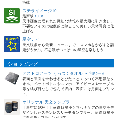
搭載
ステライメージ10
最新版
10.0f
天体画像に埋もれた微細な情報を最大限に引き出し、
不要なノイズは徹底的に除去して美しい天体写真に仕
上げる
星空ナビ
天文現象から最新ニュースまで、スマホをかざすと話
題がうかぶ。不思議がいっぱいの星空を楽しもう
ショッピング
アストロアーツ くっつくタオル 〜 包むーん
表面と裏面を合わせるとぴたっとくっつく不思議なタ
オル。ペットボトルやスマホ、アイピースやケーブル
等を結び目なしで包んで収納。表面には月面をプリン
ト。
オリジナル 天文タンブラー
【星空に乾杯！】黄道12星座とマウナケアの星空をデ
ザインしたステンレスサーモタンブラー。黄道12星座
に新色モカブラウンが追加。