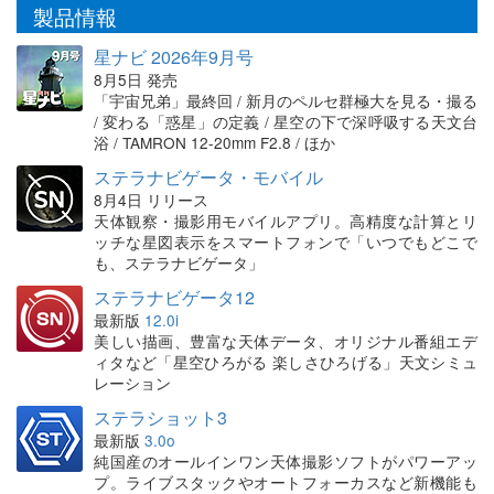
製品情報
星ナビ 2026年9月号
8月5日 発売
「宇宙兄弟」最終回 / 新月のペルセ群極大を見る・撮る
/ 変わる「惑星」の定義 / 星空の下で深呼吸する天文台
浴 / TAMRON 12-20mm F2.8 / ほか
ステラナビゲータ・モバイル
8月4日 リリース
天体観察・撮影用モバイルアプリ。高精度な計算とリ
ッチな星図表示をスマートフォンで「いつでもどこで
も、ステラナビゲータ」
ステラナビゲータ12
最新版
12.0i
美しい描画、豊富な天体データ、オリジナル番組エデ
ィタなど「星空ひろがる 楽しさひろげる」天文シミュ
レーション
ステラショット3
最新版
3.0o
純国産のオールインワン天体撮影ソフトがパワーアッ
プ。ライブスタックやオートフォーカスなど新機能も