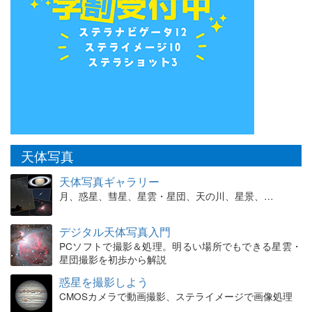
天体写真
天体写真ギャラリー
月、惑星、彗星、星雲・星団、天の川、星景、…
デジタル天体写真入門
PCソフトで撮影＆処理。明るい場所でもできる星雲・
星団撮影を初歩から解説
惑星を撮影しよう
CMOSカメラで動画撮影、ステライメージで画像処理