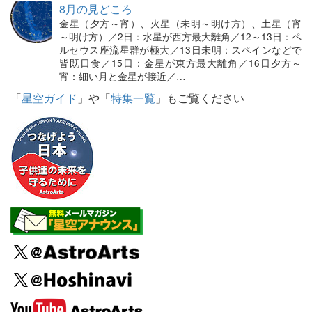
8月の見どころ
金星（夕方～宵）、火星（未明～明け方）、土星（宵
～明け方）／2日：水星が西方最大離角／12～13日：ペ
ルセウス座流星群が極大／13日未明：スペインなどで
皆既日食／15日：金星が東方最大離角／16日夕方～
宵：細い月と金星が接近／…
「
星空ガイド
」や「
特集一覧
」もご覧ください