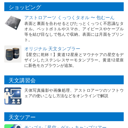
ショッピング
アストロアーツ くっつくタオル 〜 包むーん
表面と裏面を合わせるとぴたっとくっつく不思議なタ
オル。ペットボトルやスマホ、アイピースやケーブル
等を結び目なしで包んで収納。表面には月面をプリン
ト。
オリジナル 天文タンブラー
【星空に乾杯！】黄道12星座とマウナケアの星空をデ
ザインしたステンレスサーモタンブラー。黄道12星座
に新色モカブラウンが追加。
天文講習会
天体写真撮影や画像処理、アストロアーツのソフトウ
ェアの使いこなし方法などをオンラインで解説
天文ツアー
モンゴル「星空」ゲル・キャンプツアー