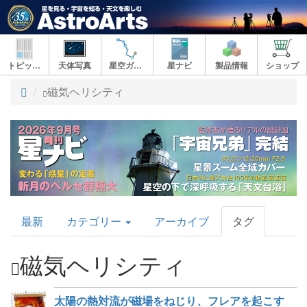
トピックス
天体写真
星空ガイド
星ナビ
製品情報
ショップ
ト
磁気ヘリシティ
ッ
プ
AstroArts
最新
カテゴリー
アーカイブ
タグ
Topics
磁気ヘリシティ
太陽の熱対流が磁場をねじり、フレアを起こす