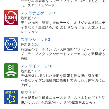
ッチな星図表示をスマートフォンで「いつでもどこで
も、ステラナビゲータ」
ステラナビゲータ12
最新版
12.0i
美しい描画、豊富な天体データ、オリジナル番組エデ
ィタなど「星空ひろがる 楽しさひろげる」天文シミュ
レーション
ステラショット3
最新版
3.0o
純国産のオールインワン天体撮影ソフトがパワーアッ
プ。ライブスタックやオートフォーカスなど新機能も
搭載
ステライメージ10
最新版
10.0f
天体画像に埋もれた微細な情報を最大限に引き出し、
不要なノイズは徹底的に除去して美しい天体写真に仕
上げる
星空ナビ
天文現象から最新ニュースまで、スマホをかざすと話
題がうかぶ。不思議がいっぱいの星空を楽しもう