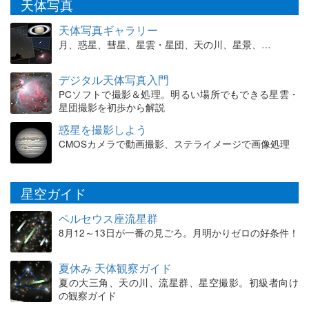
天体写真
天体写真ギャラリー
月、惑星、彗星、星雲・星団、天の川、星景、…
デジタル天体写真入門
PCソフトで撮影＆処理。明るい場所でもできる星雲・
星団撮影を初歩から解説
惑星を撮影しよう
CMOSカメラで動画撮影、ステライメージで画像処理
星空ガイド
ペルセウス座流星群
8月12～13日が一番の見ごろ。月明かりゼロの好条件！
夏休み 天体観察ガイド
夏の大三角、天の川、流星群、星空撮影。初級者向け
の観察ガイド