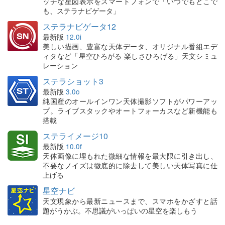
ッチな星図表示をスマートフォンで「いつでもどこで
も、ステラナビゲータ」
ステラナビゲータ12
最新版
12.0i
美しい描画、豊富な天体データ、オリジナル番組エデ
ィタなど「星空ひろがる 楽しさひろげる」天文シミュ
レーション
ステラショット3
最新版
3.0o
純国産のオールインワン天体撮影ソフトがパワーアッ
プ。ライブスタックやオートフォーカスなど新機能も
搭載
ステライメージ10
最新版
10.0f
天体画像に埋もれた微細な情報を最大限に引き出し、
不要なノイズは徹底的に除去して美しい天体写真に仕
上げる
星空ナビ
天文現象から最新ニュースまで、スマホをかざすと話
題がうかぶ。不思議がいっぱいの星空を楽しもう