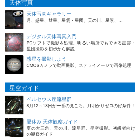
天体写真
天体写真ギャラリー
月、惑星、彗星、星雲・星団、天の川、星景、…
デジタル天体写真入門
PCソフトで撮影＆処理。明るい場所でもできる星雲・
星団撮影を初歩から解説
惑星を撮影しよう
CMOSカメラで動画撮影、ステライメージで画像処理
星空ガイド
ペルセウス座流星群
8月12～13日が一番の見ごろ。月明かりゼロの好条件！
夏休み 天体観察ガイド
夏の大三角、天の川、流星群、星空撮影。初級者向け
の観察ガイド