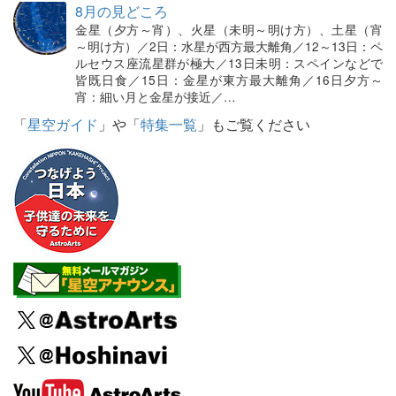
8月の見どころ
金星（夕方～宵）、火星（未明～明け方）、土星（宵
～明け方）／2日：水星が西方最大離角／12～13日：ペ
ルセウス座流星群が極大／13日未明：スペインなどで
皆既日食／15日：金星が東方最大離角／16日夕方～
宵：細い月と金星が接近／…
「
星空ガイド
」や「
特集一覧
」もご覧ください