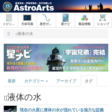
トピックス
天体写真
星空ガイド
星ナビ
製品情報
ショップ
ト
液体の水
ッ
プ
AstroArts
最新
カテゴリー
アーカイブ
タグ
Topics
液体の水
現在の火星に液体の水が流れている強力な証拠