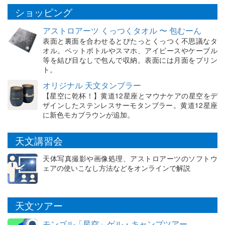
ショッピング
アストロアーツ くっつくタオル 〜 包むーん
表面と裏面を合わせるとぴたっとくっつく不思議なタ
オル。ペットボトルやスマホ、アイピースやケーブル
等を結び目なしで包んで収納。表面には月面をプリン
ト。
オリジナル 天文タンブラー
【星空に乾杯！】黄道12星座とマウナケアの星空をデ
ザインしたステンレスサーモタンブラー。黄道12星座
に新色モカブラウンが追加。
天文講習会
天体写真撮影や画像処理、アストロアーツのソフトウ
ェアの使いこなし方法などをオンラインで解説
天文ツアー
モンゴル「星空」ゲル・キャンプツアー