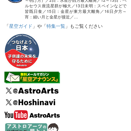
～明け方）／2日：水星が西方最大離角／12～13日：ペ
ルセウス座流星群が極大／13日未明：スペインなどで
皆既日食／15日：金星が東方最大離角／16日夕方～
宵：細い月と金星が接近／…
「
星空ガイド
」や「
特集一覧
」もご覧ください