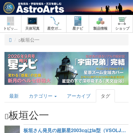
トピックス
天体写真
星空ガイド
星ナビ
製品情報
ショップ
ト
板垣公一
ッ
プ
AstroArts
最新
カテゴリー
アーカイブ
タグ
Topics
板垣公一
板垣さん発見の超新星2003cgはIa型（VSOLJニュース）