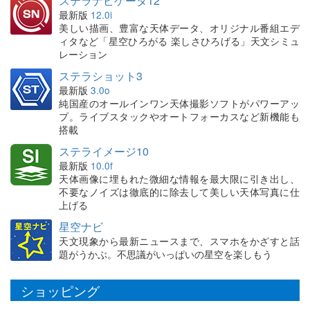
ステラナビゲータ12
最新版
12.0i
美しい描画、豊富な天体データ、オリジナル番組エデ
ィタなど「星空ひろがる 楽しさひろげる」天文シミュ
レーション
ステラショット3
最新版
3.0o
純国産のオールインワン天体撮影ソフトがパワーアッ
プ。ライブスタックやオートフォーカスなど新機能も
搭載
ステライメージ10
最新版
10.0f
天体画像に埋もれた微細な情報を最大限に引き出し、
不要なノイズは徹底的に除去して美しい天体写真に仕
上げる
星空ナビ
天文現象から最新ニュースまで、スマホをかざすと話
題がうかぶ。不思議がいっぱいの星空を楽しもう
ショッピング