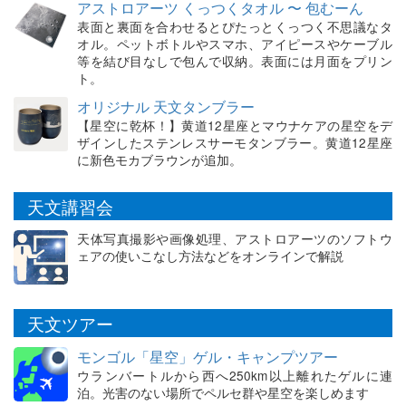
アストロアーツ くっつくタオル 〜 包むーん
表面と裏面を合わせるとぴたっとくっつく不思議なタ
オル。ペットボトルやスマホ、アイピースやケーブル
等を結び目なしで包んで収納。表面には月面をプリン
ト。
オリジナル 天文タンブラー
【星空に乾杯！】黄道12星座とマウナケアの星空をデ
ザインしたステンレスサーモタンブラー。黄道12星座
に新色モカブラウンが追加。
天文講習会
天体写真撮影や画像処理、アストロアーツのソフトウ
ェアの使いこなし方法などをオンラインで解説
天文ツアー
モンゴル「星空」ゲル・キャンプツアー
ウランバートルから西へ250km以上離れたゲルに連
泊。光害のない場所でペルセ群や星空を楽しめます