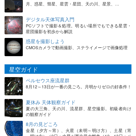
月、惑星、彗星、星雲・星団、天の川、星景、…
デジタル天体写真入門
PCソフトで撮影＆処理。明るい場所でもできる星雲・
星団撮影を初歩から解説
惑星を撮影しよう
CMOSカメラで動画撮影、ステライメージで画像処理
星空ガイド
ペルセウス座流星群
8月12～13日が一番の見ごろ。月明かりゼロの好条件！
夏休み 天体観察ガイド
夏の大三角、天の川、流星群、星空撮影。初級者向け
の観察ガイド
8月の見どころ
金星（夕方～宵）、火星（未明～明け方）、土星（宵