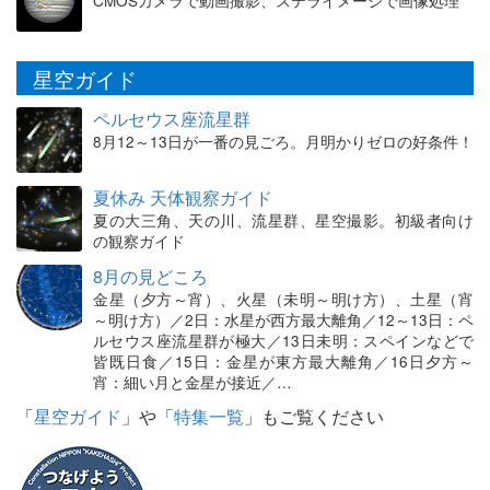
CMOSカメラで動画撮影、ステライメージで画像処理
星空ガイド
ペルセウス座流星群
8月12～13日が一番の見ごろ。月明かりゼロの好条件！
夏休み 天体観察ガイド
夏の大三角、天の川、流星群、星空撮影。初級者向け
の観察ガイド
8月の見どころ
金星（夕方～宵）、火星（未明～明け方）、土星（宵
～明け方）／2日：水星が西方最大離角／12～13日：ペ
ルセウス座流星群が極大／13日未明：スペインなどで
皆既日食／15日：金星が東方最大離角／16日夕方～
宵：細い月と金星が接近／…
「
星空ガイド
」や「
特集一覧
」もご覧ください