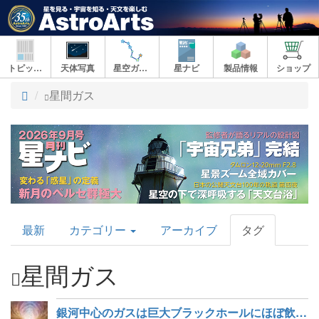
トピックス
天体写真
星空ガイド
星ナビ
製品情報
ショップ
ト
星間ガス
ッ
プ
AstroArts
最新
カテゴリー
アーカイブ
タグ
Topics
星間ガス
銀河中心のガスは巨大ブラックホールにほぼ飲み込まれない