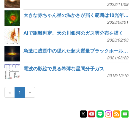
2023/11/09
大きな赤ちゃん星の温かさが届く範囲は10光年程度
2023/06/01
AIで距離判定、天の川銀河のガス雲分布を描く
2023/02/03
急激に成長中の隠れた超大質量ブラックホールを発掘
2021/03/22
電波の影絵で見る希薄な星間分子ガス
2015/12/10
«
1
»