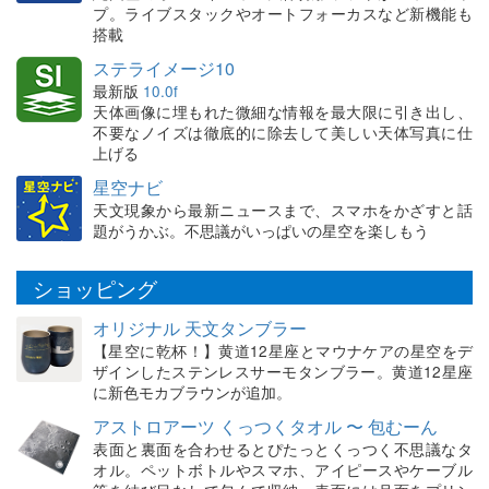
プ。ライブスタックやオートフォーカスなど新機能も
搭載
ステライメージ10
最新版
10.0f
天体画像に埋もれた微細な情報を最大限に引き出し、
不要なノイズは徹底的に除去して美しい天体写真に仕
上げる
星空ナビ
天文現象から最新ニュースまで、スマホをかざすと話
題がうかぶ。不思議がいっぱいの星空を楽しもう
ショッピング
オリジナル 天文タンブラー
【星空に乾杯！】黄道12星座とマウナケアの星空をデ
ザインしたステンレスサーモタンブラー。黄道12星座
に新色モカブラウンが追加。
アストロアーツ くっつくタオル 〜 包むーん
表面と裏面を合わせるとぴたっとくっつく不思議なタ
オル。ペットボトルやスマホ、アイピースやケーブル