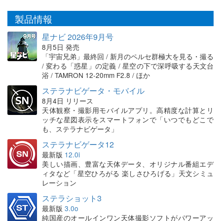
製品情報
星ナビ 2026年9月号
8月5日 発売
「宇宙兄弟」最終回 / 新月のペルセ群極大を見る・撮る
/ 変わる「惑星」の定義 / 星空の下で深呼吸する天文台
浴 / TAMRON 12-20mm F2.8 / ほか
ステラナビゲータ・モバイル
8月4日 リリース
天体観察・撮影用モバイルアプリ。高精度な計算とリ
ッチな星図表示をスマートフォンで「いつでもどこで
も、ステラナビゲータ」
ステラナビゲータ12
最新版
12.0i
美しい描画、豊富な天体データ、オリジナル番組エデ
ィタなど「星空ひろがる 楽しさひろげる」天文シミュ
レーション
ステラショット3
最新版
3.0o
純国産のオールインワン天体撮影ソフトがパワーアッ