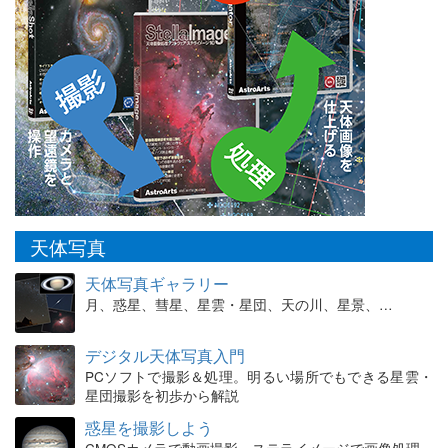
天体写真
天体写真ギャラリー
月、惑星、彗星、星雲・星団、天の川、星景、…
デジタル天体写真入門
PCソフトで撮影＆処理。明るい場所でもできる星雲・
星団撮影を初歩から解説
惑星を撮影しよう