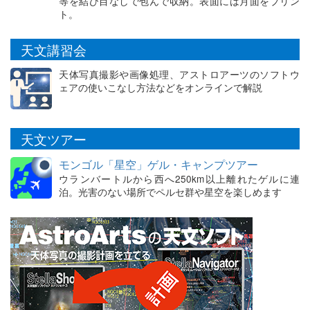
等を結び目なしで包んで収納。表面には月面をプリン
ト。
天文講習会
天体写真撮影や画像処理、アストロアーツのソフトウ
ェアの使いこなし方法などをオンラインで解説
天文ツアー
モンゴル「星空」ゲル・キャンプツアー
ウランバートルから西へ250km以上離れたゲルに連
泊。光害のない場所でペルセ群や星空を楽しめます