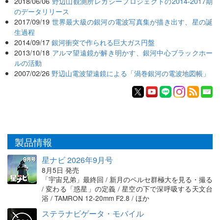
2018/06/06
野辺山観測所レガシープロジェクトの2014-2017期
のデータリリース
2017/09/19
世界最大級の銀河の電波写真集が描き出す、星の誕
生過程
2014/09/17
銀河衝突で作られる巨大ガス円盤
2013/10/18
アルマ望遠鏡が解き明かす、銀河中心ブラックホー
ルの活動
2007/02/26
野辺山電波望遠鏡による「渦巻銀河の電波地図帳」
製品情報
星ナビ 2026年9月号
8月5日 発売
「宇宙兄弟」最終回 / 新月のペルセ群極大を見る・撮る
/ 変わる「惑星」の定義 / 星空の下で深呼吸する天文台
浴 / TAMRON 12-20mm F2.8 / ほか
ステラナビゲータ・モバイル