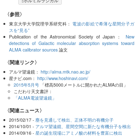
ホルミルラジカル
〈参照〉
東京大学大学院理学系研究科：
電波の影絵で希薄な星間分子ガ
スを“見る”
Publication of the Astronomical Society of Japan：
New
detections of Galactic molecular absorption systems toward
ALMA calibrator sources
論文
〈関連リンク〉
アルマ望遠鏡：
http://alma.mtk.nao.ac.jp/
星ナビ.com：
http://www.hoshinavi.com/
2015年5月号
「標高5000メートルに開かれたALMAの目」
こだわり天文書評：
「ALMA電波望遠鏡」
〈関連ニュース〉
2015/02/17 -
塵を見通して検出、正体不明の有機分子
2014/10/01 -
アルマ望遠鏡、星間空間に新たな有機分子を検出
2014/09/16 -
星の誕生現場にアミノ酸の材料を豊富に検出