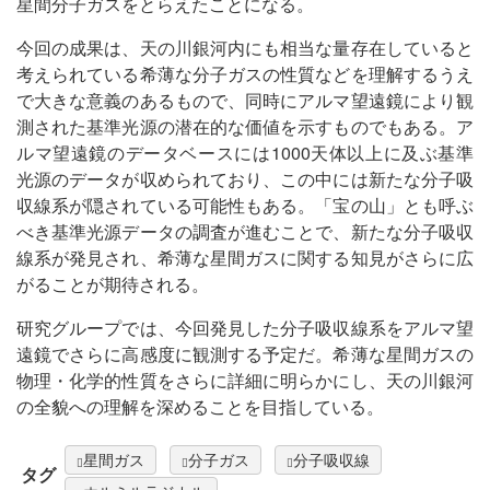
星間分子ガスをとらえたことになる。
今回の成果は、天の川銀河内にも相当な量存在していると
考えられている希薄な分子ガスの性質などを理解するうえ
で大きな意義のあるもので、同時にアルマ望遠鏡により観
測された基準光源の潜在的な価値を示すものでもある。ア
ルマ望遠鏡のデータベースには1000天体以上に及ぶ基準
光源のデータが収められており、この中には新たな分子吸
収線系が隠されている可能性もある。「宝の山」とも呼ぶ
べき基準光源データの調査が進むことで、新たな分子吸収
線系が発見され、希薄な星間ガスに関する知見がさらに広
がることが期待される。
研究グループでは、今回発見した分子吸収線系をアルマ望
遠鏡でさらに高感度に観測する予定だ。希薄な星間ガスの
物理・化学的性質をさらに詳細に明らかにし、天の川銀河
の全貌への理解を深めることを目指している。
星間ガス
分子ガス
分子吸収線
タグ