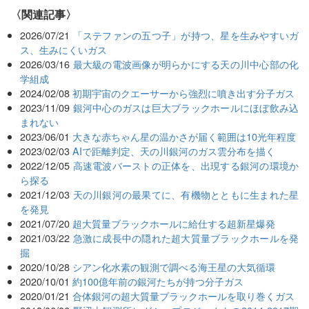
関連記事
2026/07/21
「ステファンの五つ子」が持つ、星を生みやすいガ
ス、生みにくいガス
2026/03/16
最大級の電波画像が明らかにする天の川中心部の化
学組成
2024/02/08
初期宇宙のクエーサーから強烈に噴き出す分子ガス
2023/11/09
銀河中心のガスは巨大ブラックホールにほぼ飲み込
まれない
2023/06/01
大きな赤ちゃん星の温かさが届く範囲は10光年程度
2023/02/03
AIで距離判定、天の川銀河のガス雲分布を描く
2022/12/05
高速電波バーストの正体を、出現する銀河の環境か
ら探る
2021/12/03
天の川銀河の最果てに、有機物とともに生まれた星
を発見
2021/07/20
超大質量ブラックホールに給仕する超新星爆発
2021/03/22
急激に成長中の隠れた超大質量ブラックホールを発
掘
2020/10/28
シアン化水素の観測で調べる海王星の大気循環
2020/10/01
約100億年前の銀河たちが持つ分子ガス
2020/01/21
合体銀河の超大質量ブラックホールを取り巻くガス