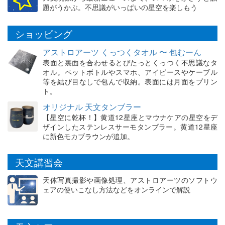
題がうかぶ。不思議がいっぱいの星空を楽しもう
ショッピング
アストロアーツ くっつくタオル 〜 包むーん
表面と裏面を合わせるとぴたっとくっつく不思議なタ
オル。ペットボトルやスマホ、アイピースやケーブル
等を結び目なしで包んで収納。表面には月面をプリン
ト。
オリジナル 天文タンブラー
【星空に乾杯！】黄道12星座とマウナケアの星空をデ
ザインしたステンレスサーモタンブラー。黄道12星座
に新色モカブラウンが追加。
天文講習会
天体写真撮影や画像処理、アストロアーツのソフトウ
ェアの使いこなし方法などをオンラインで解説