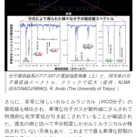
分子吸収線系J1717-337の電波強度画像（上）と、同天体の分
子吸収線スペクトル。クリックで拡大（提供：ALMA
(ESO/NAOJ/NRAO), R. Ando (The University of Tokyo) ）
さらに、非常に珍しいホルミルラジカル（HCO分子）の
吸収線も検出され、希薄な分子ガスが紫外線にさらされて
特徴的な化学変化が引き起こされていることが確認され
た。過去の例と比べて半分程度しかホルミルラジカルが検
出されていない天体もあり、これまでで最も希薄な部類の