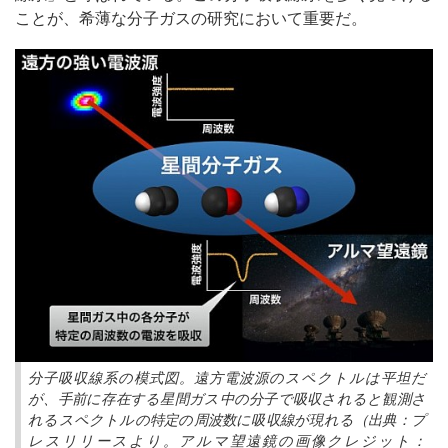
ことが、希薄な分子ガスの研究において重要だ。
分子吸収線系の模式図。遠方電波源のスペクトルは平坦だ
が、手前に存在する星間ガス中の分子で吸収されると観測さ
れるスペクトルの特定の周波数に吸収線が現れる（出典：プ
レスリリースより。アルマ望遠鏡の画像クレジット：