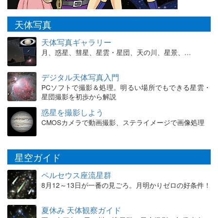
天体写真
天体写真ギャラリー
月、惑星、彗星、星雲・星団、天の川、星景、…
デジタル天体写真入門
PCソフトで撮影＆処理。明るい場所でもできる星雲・
星団撮影を初歩から解説
惑星を撮影しよう
CMOSカメラで動画撮影、ステライメージで画像処理
星空ガイド
ペルセウス座流星群
8月12～13日が一番の見ごろ。月明かりゼロの好条件！
夏休み 天体観察ガイド