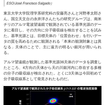
ESO/José Francisco Salgado）
東京大学大学院理学系研究科の安藤亮さんと河野孝太郎さ
ん、国立天文台の永井洋さんたちの研究グループは、南米
チリのアルマ電波望遠鏡で観測されている基準光源のデー
タに着目し、その方向に分子吸収線を検出することを試み
た。基準光源とは、目標天体の「位置合わせ」を行いデー
タの質を高めるために観測される「本来の観測対象とは異
なる」天体のことで、主に遠方の明るい銀河が用いられ
る。
アルマ望遠鏡が観測した基準光源36天体のデータを調査し
たところ、4方向の天体から天の川銀河内に存在する多種
の分子の吸収線が検出された。とくに3天体は今回初めて
分子吸収線系として発見されたものだ。