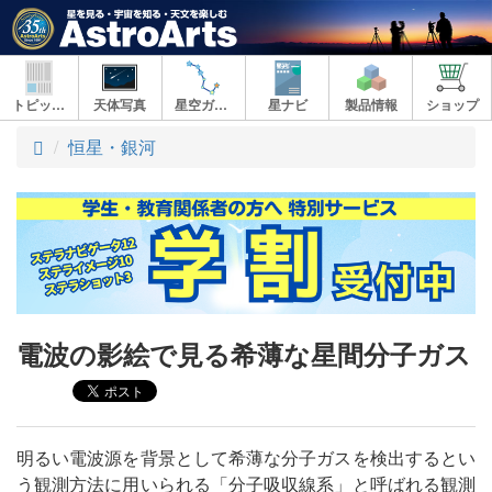
トピックス
天体写真
星空ガイド
星ナビ
製品情報
ショップ
ト
恒星・銀河
ッ
プ
電波の影絵で見る希薄な星間分子ガス
明るい電波源を背景として希薄な分子ガスを検出するとい
う観測方法に用いられる「分子吸収線系」と呼ばれる観測