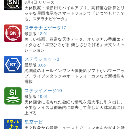
8月4日 リリース
天体観察・撮影用モバイルアプリ。高精度な計算とリ
ッチな星図表示をスマートフォンで「いつでもどこで
も、ステラナビゲータ」
ステラナビゲータ12
最新版
12.0i
美しい描画、豊富な天体データ、オリジナル番組エデ
ィタなど「星空ひろがる 楽しさひろげる」天文シミュ
レーション
ステラショット3
最新版
3.0o
純国産のオールインワン天体撮影ソフトがパワーアッ
プ。ライブスタックやオートフォーカスなど新機能も
搭載
ステライメージ10
最新版
10.0f
天体画像に埋もれた微細な情報を最大限に引き出し、
不要なノイズは徹底的に除去して美しい天体写真に仕
上げる
星空ナビ
天文現象から最新ニュースまで、スマホをかざすと話