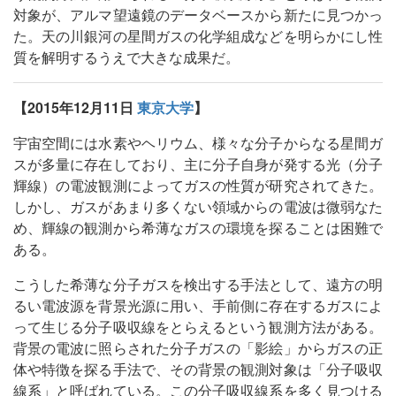
対象が、アルマ望遠鏡のデータベースから新たに見つかっ
た。天の川銀河の星間ガスの化学組成などを明らかにし性
質を解明するうえで大きな成果だ。
【2015年12月11日
東京大学
】
宇宙空間には水素やヘリウム、様々な分子からなる星間ガ
スが多量に存在しており、主に分子自身が発する光（分子
輝線）の電波観測によってガスの性質が研究されてきた。
しかし、ガスがあまり多くない領域からの電波は微弱なた
め、輝線の観測から希薄なガスの環境を探ることは困難で
ある。
こうした希薄な分子ガスを検出する手法として、遠方の明
るい電波源を背景光源に用い、手前側に存在するガスによ
って生じる分子吸収線をとらえるという観測方法がある。
背景の電波に照らされた分子ガスの「影絵」からガスの正
体や特徴を探る手法で、その背景の観測対象は「分子吸収
線系」と呼ばれている。この分子吸収線系を多く見つける