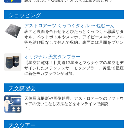
ショッピング
アストロアーツ くっつくタオル 〜 包むーん
表面と裏面を合わせるとぴたっとくっつく不思議なタ
オル。ペットボトルやスマホ、アイピースやケーブル
等を結び目なしで包んで収納。表面には月面をプリン
ト。
オリジナル 天文タンブラー
【星空に乾杯！】黄道12星座とマウナケアの星空をデ
ザインしたステンレスサーモタンブラー。黄道12星座
に新色モカブラウンが追加。
天文講習会
天体写真撮影や画像処理、アストロアーツのソフトウ
ェアの使いこなし方法などをオンラインで解説
天文ツアー