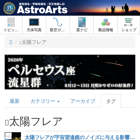
トピックス
天体写真
星空ガイド
星ナビ
製品情報
ショップ
ト
太陽フレア
ッ
プ
AstroArts
最新
カテゴリー
アーカイブ
タグ
Topics
太陽フレア
太陽フレアが宇宙望遠鏡のノイズに与える影響をAIで解明