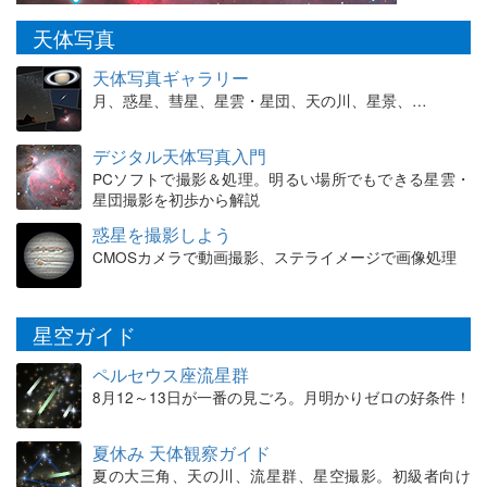
天体写真
天体写真ギャラリー
月、惑星、彗星、星雲・星団、天の川、星景、…
デジタル天体写真入門
PCソフトで撮影＆処理。明るい場所でもできる星雲・
星団撮影を初歩から解説
惑星を撮影しよう
CMOSカメラで動画撮影、ステライメージで画像処理
星空ガイド
ペルセウス座流星群
8月12～13日が一番の見ごろ。月明かりゼロの好条件！
夏休み 天体観察ガイド
夏の大三角、天の川、流星群、星空撮影。初級者向け