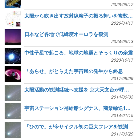
2026/05/12
太陽から吹き出す放射線粒子の振る舞いを複数の探査機で観測
2026/04/17
日本など各地で低緯度オーロラを観測
2024/05/13
中性子星で起こる、地球の地震とそっくりの余震
2023/10/17
「あらせ」がとらえた宇宙嵐の発生から終息
2017/09/29
太陽活動の観測継続へ支援を 京大天文台が呼びかけ
2014/09/03
宇宙ステーション補給船シグナス、商業輸送1号機がISSに到着
2014/01/15
「ひので」が今サイクル初の巨大フレアを観測
2011/03/29