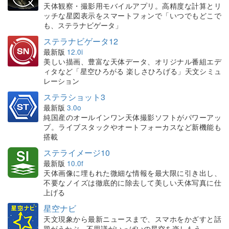
天体観察・撮影用モバイルアプリ。高精度な計算とリ
ッチな星図表示をスマートフォンで「いつでもどこで
も、ステラナビゲータ」
ステラナビゲータ12
最新版
12.0i
美しい描画、豊富な天体データ、オリジナル番組エデ
ィタなど「星空ひろがる 楽しさひろげる」天文シミュ
レーション
ステラショット3
最新版
3.0o
純国産のオールインワン天体撮影ソフトがパワーアッ
プ。ライブスタックやオートフォーカスなど新機能も
搭載
ステライメージ10
最新版
10.0f
天体画像に埋もれた微細な情報を最大限に引き出し、
不要なノイズは徹底的に除去して美しい天体写真に仕
上げる
星空ナビ
天文現象から最新ニュースまで、スマホをかざすと話
題がうかぶ。不思議がいっぱいの星空を楽しもう