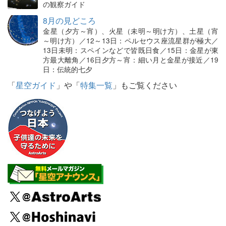
の観察ガイド
8月の見どころ
金星（夕方～宵）、火星（未明～明け方）、土星（宵
～明け方）／12～13日：ペルセウス座流星群が極大／
13日未明：スペインなどで皆既日食／15日：金星が東
方最大離角／16日夕方～宵：細い月と金星が接近／19
日：伝統的七夕
「
星空ガイド
」や「
特集一覧
」もご覧ください