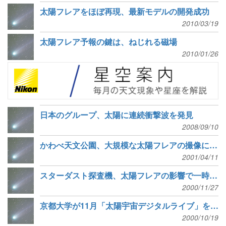
太陽フレアをほぼ再現、最新モデルの開発成功
2010/03/19
太陽フレア予報の鍵は、ねじれる磁場
2010/01/26
日本のグループ、太陽に連続衝撃波を発見
2008/09/10
かわべ天文公園、大規模な太陽フレアの撮像に成功
2001/04/11
スターダスト探査機、太陽フレアの影響で一時セーフモードに陥る
2000/11/27
京都大学が11月「太陽宇宙デジタルライブ」を開催
2000/10/19