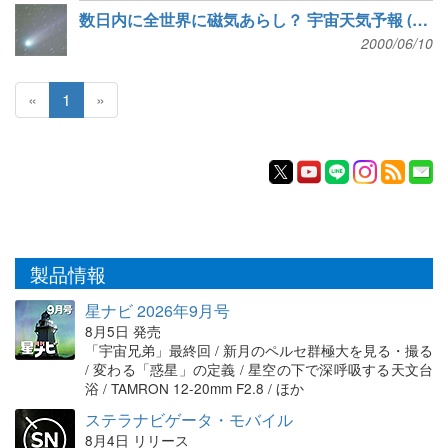
数日内に全世界に磁気あらし？ 宇宙天気予報 (asahi)
2000/06/10
«
1
»
製品情報
星ナビ 2026年9月号
8月5日 発売
「宇宙兄弟」最終回 / 新月のペルセ群極大を見る・撮る
/ 変わる「惑星」の定義 / 星空の下で深呼吸する天文台
浴 / TAMRON 12-20mm F2.8 / ほか
ステラナビゲータ・モバイル
8月4日 リリース