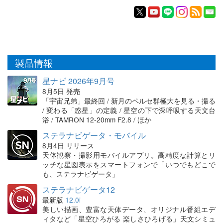
製品情報
星ナビ 2026年9月号
8月5日 発売
「宇宙兄弟」最終回 / 新月のペルセ群極大を見る・撮る
/ 変わる「惑星」の定義 / 星空の下で深呼吸する天文台
浴 / TAMRON 12-20mm F2.8 / ほか
ステラナビゲータ・モバイル
8月4日 リリース
天体観察・撮影用モバイルアプリ。高精度な計算とリ
ッチな星図表示をスマートフォンで「いつでもどこで
も、ステラナビゲータ」
ステラナビゲータ12
最新版
12.0i
美しい描画、豊富な天体データ、オリジナル番組エデ
ィタなど「星空ひろがる 楽しさひろげる」天文シミュ