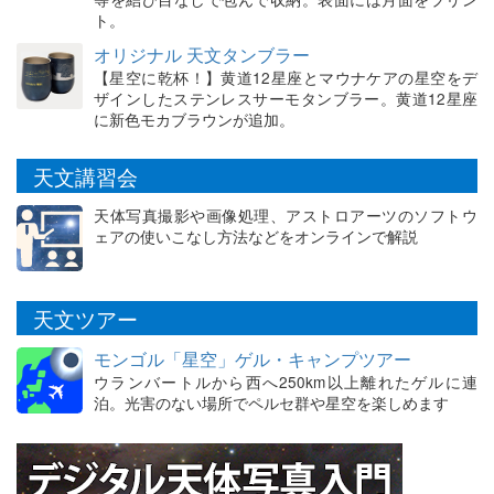
ト。
オリジナル 天文タンブラー
【星空に乾杯！】黄道12星座とマウナケアの星空をデ
ザインしたステンレスサーモタンブラー。黄道12星座
に新色モカブラウンが追加。
天文講習会
天体写真撮影や画像処理、アストロアーツのソフトウ
ェアの使いこなし方法などをオンラインで解説
天文ツアー
モンゴル「星空」ゲル・キャンプツアー
ウランバートルから西へ250km以上離れたゲルに連
泊。光害のない場所でペルセ群や星空を楽しめます