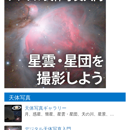
天体写真
天体写真ギャラリー
月、惑星、彗星、星雲・星団、天の川、星景、…
デジタル天体写真入門