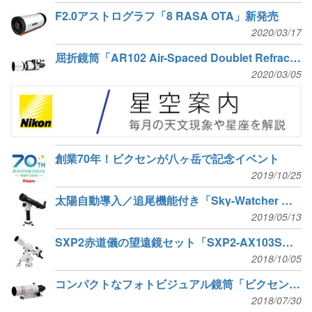
F2.0アストログラフ「8 RASA OTA」新発売
2020/03/17
屈折鏡筒「AR102 Air-Spaced Doublet Refractor」新発売
2020/03/05
創業70年！ビクセンが八ヶ岳で記念イベント
2019/10/25
太陽自動導入／追尾機能付き「Sky-Watcher ソーラークエスト705 太陽望遠鏡」新発売
2019/05/13
SXP2赤道儀の望遠鏡セット「SXP2-AX103S」他5タイプ発売
2018/10/05
コンパクトなフォトビジュアル鏡筒「ビクセン FL55SS鏡筒」発売
2018/07/30