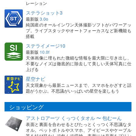
レーション
ステラショット3
最新版
3.0o
純国産のオールインワン天体撮影ソフトがパワーアッ
プ。ライブスタックやオートフォーカスなど新機能も
搭載
ステライメージ10
最新版
10.0f
天体画像に埋もれた微細な情報を最大限に引き出し、
不要なノイズは徹底的に除去して美しい天体写真に仕
上げる
星空ナビ
天文現象から最新ニュースまで、スマホをかざすと話
題がうかぶ。不思議がいっぱいの星空を楽しもう
ショッピング
アストロアーツ くっつくタオル 〜 包むーん
表面と裏面を合わせるとぴたっとくっつく不思議なタ
オル。ペットボトルやスマホ、アイピースやケーブル
等を結び目なしで包んで収納。表面には月面をプリン