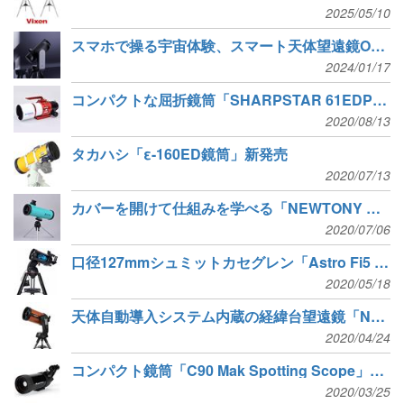
2025/05/10
スマホで操る宇宙体験、スマート天体望遠鏡ODYSSEY誕生
2024/01/17
コンパクトな屈折鏡筒「SHARPSTAR 61EDPH II」新発売
2020/08/13
タカハシ「ε-160ED鏡筒」新発売
2020/07/13
カバーを開けて仕組みを学べる「NEWTONY 学習用天体望遠鏡キット」新発売
2020/07/06
口径127mmシュミットカセグレン「Astro Fi5 SCT」発売
2020/05/18
天体自動導入システム内蔵の経緯台望遠鏡「NexStar SEシリーズ」4機種発売
2020/04/24
コンパクト鏡筒「C90 Mak Spotting Scope」新発売
2020/03/25