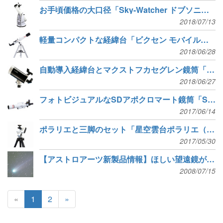
お手頃価格の大口径「Sky-Watcher ドブソニアン望遠鏡 DOB6/DOB8 クラシック」発売
2018/07/13
軽量コンパクトな経緯台「ビクセン モバイルポルタ」シリーズ発売
2018/06/28
自動導入経緯台とマクストフカセグレン鏡筒「Sky-Watcher AZ-GTi MAK127」発売
2018/06/27
フォトビジュアルなSDアポクロマート鏡筒「SD81S/103S/115S」新発売
2017/06/14
ポラリエと三脚のセット「星空雲台ポラリエ（WT）155三脚セット」発売
2017/05/30
【アストロアーツ新製品情報】ほしい望遠鏡がきっと見つかる 「星ナビ別冊 望遠鏡カタログ2008-2009」を発売
2008/07/15
«
1
2
»