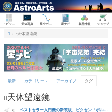
トピックス
天体写真
星空ガイド
星ナビ
製品情報
ショップ
ト
天体望遠鏡
ッ
プ
AstroArts
最新
カテゴリー
アーカイブ
タグ
Topics
天体望遠鏡
ベストセラー入門機の新装版、ビクセン「ポルタII-AE81M」と「ポルタII-SDE72SS」が登場