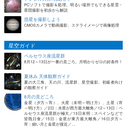
PCソフトで撮影＆処理。明るい場所でもできる星雲・
星団撮影を初歩から解説
惑星を撮影しよう
CMOSカメラで動画撮影、ステライメージで画像処理
星空ガイド
ペルセウス座流星群
8月12～13日が一番の見ごろ。月明かりゼロの好条件！
夏休み 天体観察ガイド
夏の大三角、天の川、流星群、星空撮影。初級者向け
の観察ガイド
8月の見どころ
金星（夕方～宵）、火星（未明～明け方）、土星（宵
～明け方）／2日：水星が西方最大離角／12～13日：ペ
ルセウス座流星群が極大／13日未明：スペインなどで
皆既日食／15日：金星が東方最大離角／16日夕方～
宵：細い月と金星が接近／…