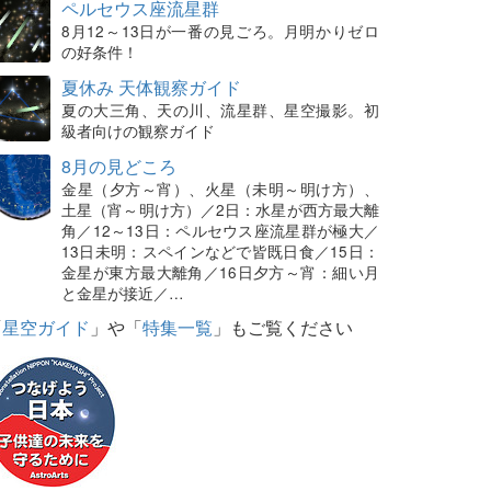
ペルセウス座流星群
8月12～13日が一番の見ごろ。月明かりゼロ
の好条件！
夏休み 天体観察ガイド
夏の大三角、天の川、流星群、星空撮影。初
級者向けの観察ガイド
8月の見どころ
金星（夕方～宵）、火星（未明～明け方）、
土星（宵～明け方）／2日：水星が西方最大離
角／12～13日：ペルセウス座流星群が極大／
13日未明：スペインなどで皆既日食／15日：
金星が東方最大離角／16日夕方～宵：細い月
と金星が接近／…
「
星空ガイド
」や「
特集一覧
」もご覧ください