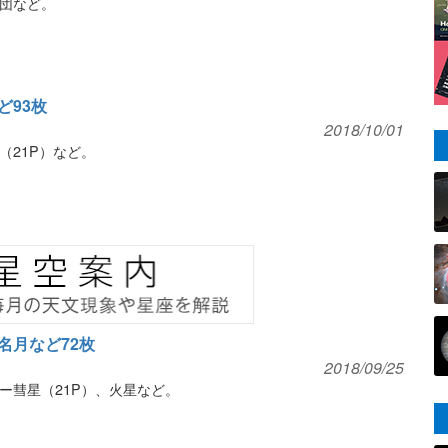
団など。
ど93枚
2018/10/01
（21P）など。
名月など72枚
2018/09/25
ー彗星（21P）、火星など。