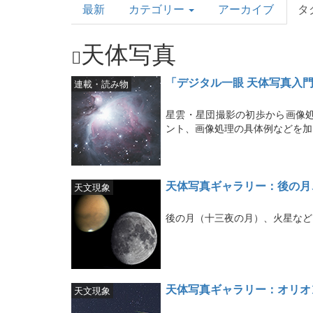
最新
カテゴリー
アーカイブ
タ
Topics
天体写真
「デジタル一眼 天体写真入
連載・読み物
星雲・星団撮影の初歩から画像
ント、画像処理の具体例などを加
天体写真ギャラリー：後の月
天文現象
後の月（十三夜の月）、火星など
天体写真ギャラリー：オリオ
天文現象