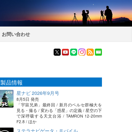
お問い合わせ
製品情報
星ナビ 2026年9月号
8月5日 発売
「宇宙兄弟」最終回 / 新月のペルセ群極大を
見る・撮る / 変わる「惑星」の定義 / 星空の下
で深呼吸する天文台浴 / TAMRON 12-20mm
F2.8 / ほか
ステラナビゲータ・モバイル