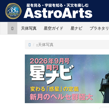
Home
天体写真
星空ガイド
星ナビ
プラネタリ
ト
天体写真
ッ
プ
AstroArts