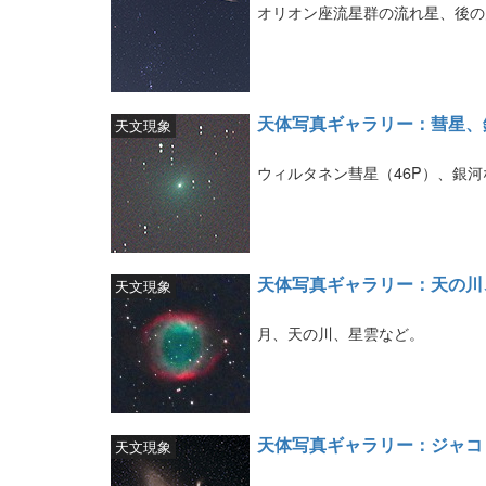
オリオン座流星群の流れ星、後の
天体写真ギャラリー：彗星、
天文現象
ウィルタネン彗星（46P）、銀河
天体写真ギャラリー：天の川
天文現象
月、天の川、星雲など。
天体写真ギャラリー：ジャコ
天文現象