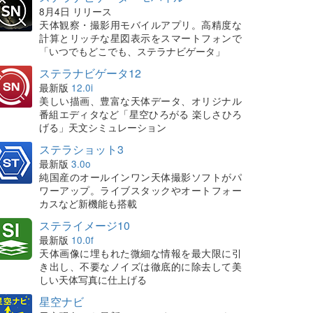
8月4日 リリース
天体観察・撮影用モバイルアプリ。高精度な
計算とリッチな星図表示をスマートフォンで
「いつでもどこでも、ステラナビゲータ」
ステラナビゲータ12
最新版
12.0i
美しい描画、豊富な天体データ、オリジナル
番組エディタなど「星空ひろがる 楽しさひろ
げる」天文シミュレーション
ステラショット3
最新版
3.0o
純国産のオールインワン天体撮影ソフトがパ
ワーアップ。ライブスタックやオートフォー
カスなど新機能も搭載
ステライメージ10
最新版
10.0f
天体画像に埋もれた微細な情報を最大限に引
き出し、不要なノイズは徹底的に除去して美
しい天体写真に仕上げる
星空ナビ