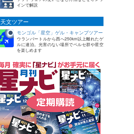
インで解説
天文ツアー
モンゴル「星空」ゲル・キャンプツアー
ウランバートルから西へ250km以上離れたゲ
ルに連泊。光害のない場所でペルセ群や星空
を楽しめます