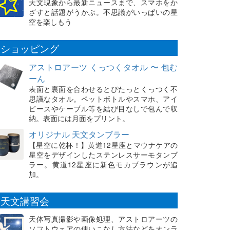
天文現象から最新ニュースまで、スマホをか
ざすと話題がうかぶ。不思議がいっぱいの星
空を楽しもう
ショッピング
アストロアーツ くっつくタオル 〜 包む
ーん
表面と裏面を合わせるとぴたっとくっつく不
思議なタオル。ペットボトルやスマホ、アイ
ピースやケーブル等を結び目なしで包んで収
納。表面には月面をプリント。
オリジナル 天文タンブラー
【星空に乾杯！】黄道12星座とマウナケアの
星空をデザインしたステンレスサーモタンブ
ラー。黄道12星座に新色モカブラウンが追
加。
天文講習会
天体写真撮影や画像処理、アストロアーツの
ソフトウェアの使いこなし方法などをオンラ