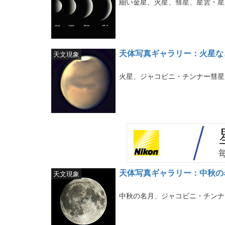
細い金星、火星、彗星、星雲・星
天体写真ギャラリー：火星な
天文現象
火星、ジャコビニ・チンナー彗星
天体写真ギャラリー：中秋の
天文現象
中秋の名月、ジャコビニ・チンナ