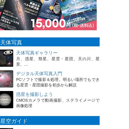
天体写真
天体写真ギャラリー
月、惑星、彗星、星雲・星団、天の川、星
景、…
デジタル天体写真入門
PCソフトで撮影＆処理。明るい場所でもでき
る星雲・星団撮影を初歩から解説
惑星を撮影しよう
CMOSカメラで動画撮影、ステライメージで
画像処理
星空ガイド