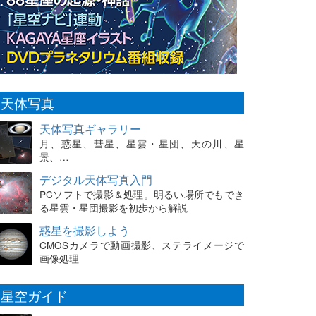
天体写真
天体写真ギャラリー
月、惑星、彗星、星雲・星団、天の川、星
景、…
デジタル天体写真入門
PCソフトで撮影＆処理。明るい場所でもでき
る星雲・星団撮影を初歩から解説
惑星を撮影しよう
CMOSカメラで動画撮影、ステライメージで
画像処理
星空ガイド