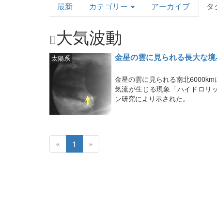
最新
カテゴリー
アーカイブ
タ
Topics
大気波動
金星の雲に見られる長大な境
太陽系
金星の雲に見られる南北6000
気流が生じる現象「ハイドロリ
ン研究により示された。
«
1
»