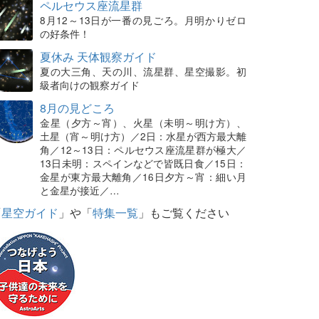
ペルセウス座流星群
8月12～13日が一番の見ごろ。月明かりゼロ
の好条件！
夏休み 天体観察ガイド
夏の大三角、天の川、流星群、星空撮影。初
級者向けの観察ガイド
8月の見どころ
金星（夕方～宵）、火星（未明～明け方）、
土星（宵～明け方）／2日：水星が西方最大離
角／12～13日：ペルセウス座流星群が極大／
13日未明：スペインなどで皆既日食／15日：
金星が東方最大離角／16日夕方～宵：細い月
と金星が接近／…
「
星空ガイド
」や「
特集一覧
」もご覧ください