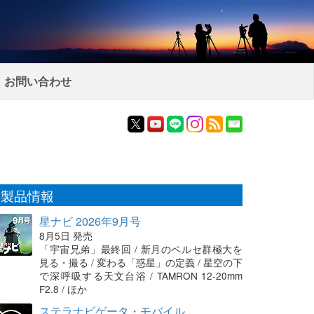
お問い合わせ
製品情報
星ナビ 2026年9月号
8月5日 発売
「宇宙兄弟」最終回 / 新月のペルセ群極大を
見る・撮る / 変わる「惑星」の定義 / 星空の下
で深呼吸する天文台浴 / TAMRON 12-20mm
F2.8 / ほか
ステラナビゲータ・モバイル