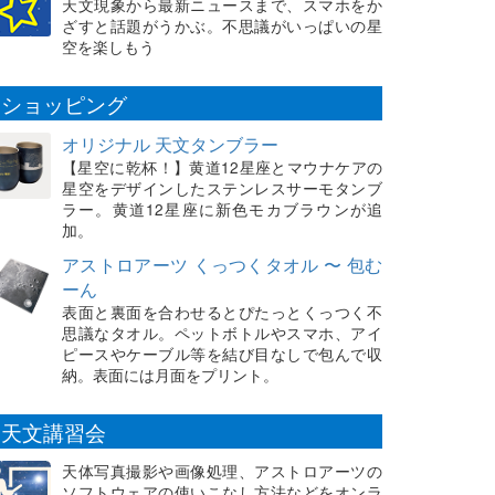
天文現象から最新ニュースまで、スマホをか
ざすと話題がうかぶ。不思議がいっぱいの星
空を楽しもう
ショッピング
オリジナル 天文タンブラー
【星空に乾杯！】黄道12星座とマウナケアの
星空をデザインしたステンレスサーモタンブ
ラー。黄道12星座に新色モカブラウンが追
加。
アストロアーツ くっつくタオル 〜 包む
ーん
表面と裏面を合わせるとぴたっとくっつく不
思議なタオル。ペットボトルやスマホ、アイ
ピースやケーブル等を結び目なしで包んで収
納。表面には月面をプリント。
天文講習会
天体写真撮影や画像処理、アストロアーツの
ソフトウェアの使いこなし方法などをオンラ