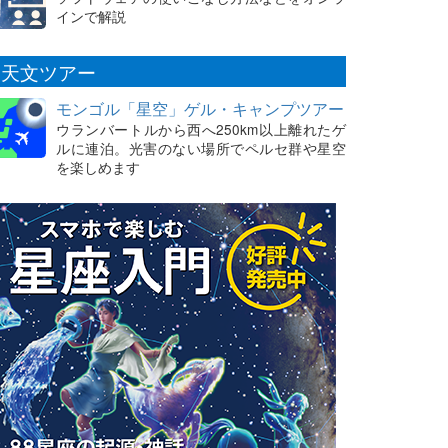
インで解説
天文ツアー
モンゴル「星空」ゲル・キャンプツアー
ウランバートルから西へ250km以上離れたゲ
ルに連泊。光害のない場所でペルセ群や星空
を楽しめます