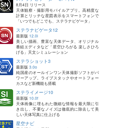
8月4日 リリース
天体観察・撮影用モバイルアプリ。高精度な
計算とリッチな星図表示をスマートフォンで
「いつでもどこでも、ステラナビゲータ」
ステラナビゲータ12
最新版
12.0i
美しい描画、豊富な天体データ、オリジナル
番組エディタなど「星空ひろがる 楽しさひろ
げる」天文シミュレーション
ステラショット3
最新版
3.0o
純国産のオールインワン天体撮影ソフトがパ
ワーアップ。ライブスタックやオートフォー
カスなど新機能も搭載
ステライメージ10
最新版
10.0f
天体画像に埋もれた微細な情報を最大限に引
き出し、不要なノイズは徹底的に除去して美
しい天体写真に仕上げる
星空ナビ