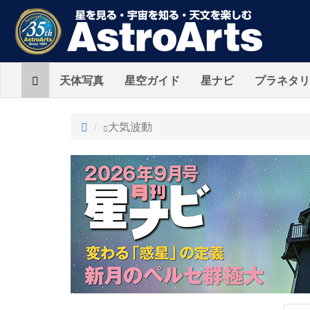
Home
天体写真
星空ガイド
星ナビ
プラネタリ
ト
大気波動
ッ
プ
AstroArts