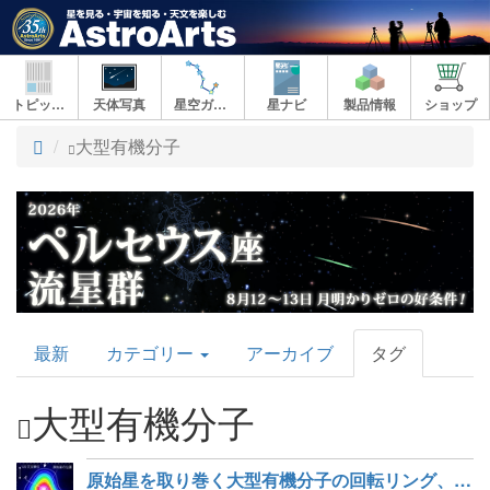
トピックス
天体写真
星空ガイド
星ナビ
製品情報
ショップ
ト
大型有機分子
ッ
プ
AstroArts
最新
カテゴリー
アーカイブ
タグ
Topics
大型有機分子
原始星を取り巻く大型有機分子の回転リング、化学組成に多様性