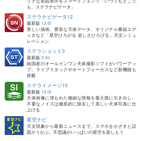
ッチな星図表示をスマートフォンで「いつでもどこで
も、ステラナビゲータ」
ステラナビゲータ12
最新版
12.0i
美しい描画、豊富な天体データ、オリジナル番組エデ
ィタなど「星空ひろがる 楽しさひろげる」天文シミュ
レーション
ステラショット3
最新版
3.0o
純国産のオールインワン天体撮影ソフトがパワーアッ
プ。ライブスタックやオートフォーカスなど新機能も
搭載
ステライメージ10
最新版
10.0f
天体画像に埋もれた微細な情報を最大限に引き出し、
不要なノイズは徹底的に除去して美しい天体写真に仕
上げる
星空ナビ
天文現象から最新ニュースまで、スマホをかざすと話
題がうかぶ。不思議がいっぱいの星空を楽しもう