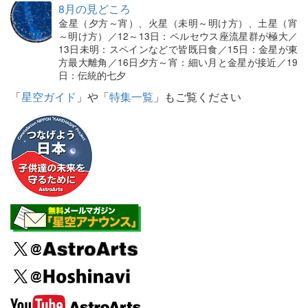
8月の見どころ
金星（夕方～宵）、火星（未明～明け方）、土星（宵
～明け方）／12～13日：ペルセウス座流星群が極大／
13日未明：スペインなどで皆既日食／15日：金星が東
方最大離角／16日夕方～宵：細い月と金星が接近／19
日：伝統的七夕
「
星空ガイド
」や「
特集一覧
」もご覧ください