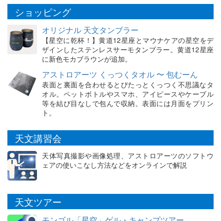
ショッピング
オリジナル 天文タンブラー
【星空に乾杯！】黄道12星座とマウナケアの星空をデ
ザインしたステンレスサーモタンブラー。黄道12星座
に新色モカブラウンが追加。
アストロアーツ くっつくタオル 〜 包むーん
表面と裏面を合わせるとぴたっとくっつく不思議なタ
オル。ペットボトルやスマホ、アイピースやケーブル
等を結び目なしで包んで収納。表面には月面をプリン
ト。
天文講習会
天体写真撮影や画像処理、アストロアーツのソフトウ
ェアの使いこなし方法などをオンラインで解説
天文ツアー
モンゴル「星空」ゲル・キャンプツアー