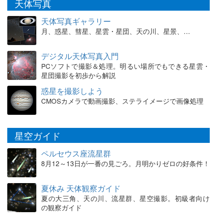
天体写真
天体写真ギャラリー
月、惑星、彗星、星雲・星団、天の川、星景、…
デジタル天体写真入門
PCソフトで撮影＆処理。明るい場所でもできる星雲・
星団撮影を初歩から解説
惑星を撮影しよう
CMOSカメラで動画撮影、ステライメージで画像処理
星空ガイド
ペルセウス座流星群
8月12～13日が一番の見ごろ。月明かりゼロの好条件！
夏休み 天体観察ガイド
夏の大三角、天の川、流星群、星空撮影。初級者向け
の観察ガイド