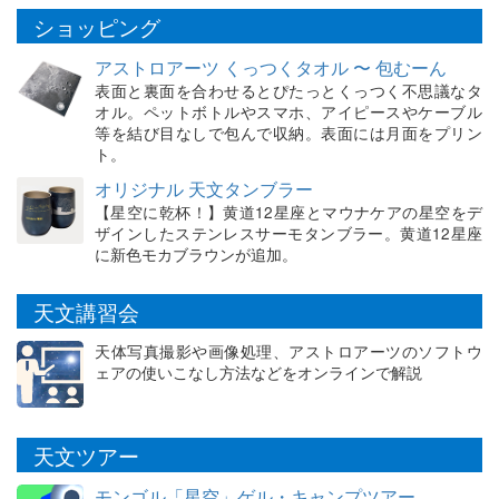
ショッピング
アストロアーツ くっつくタオル 〜 包むーん
表面と裏面を合わせるとぴたっとくっつく不思議なタ
オル。ペットボトルやスマホ、アイピースやケーブル
等を結び目なしで包んで収納。表面には月面をプリン
ト。
オリジナル 天文タンブラー
【星空に乾杯！】黄道12星座とマウナケアの星空をデ
ザインしたステンレスサーモタンブラー。黄道12星座
に新色モカブラウンが追加。
天文講習会
天体写真撮影や画像処理、アストロアーツのソフトウ
ェアの使いこなし方法などをオンラインで解説
天文ツアー
モンゴル「星空」ゲル・キャンプツアー