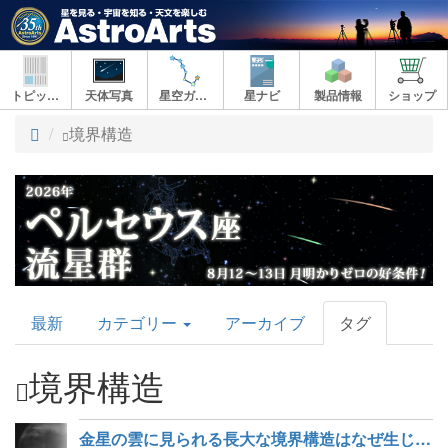
トピックス
天体写真
星空ガイド
星ナビ
製品情報
ショップ
ト
境界構造
ッ
プ
AstroArts
最新
カテゴリー
アーカイブ
タグ
Topics
境界構造
金星の雲に見られる長大な境界構造はなぜ生じるのか