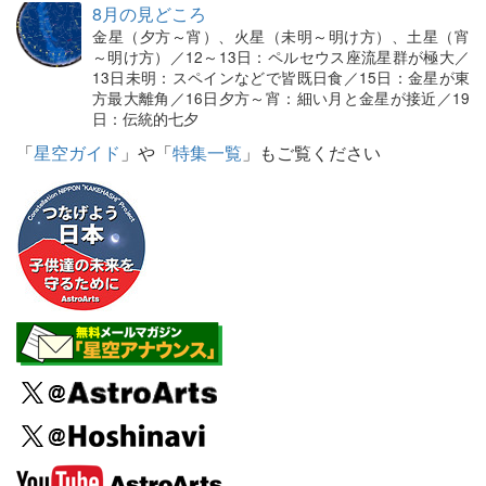
8月の見どころ
金星（夕方～宵）、火星（未明～明け方）、土星（宵
～明け方）／12～13日：ペルセウス座流星群が極大／
13日未明：スペインなどで皆既日食／15日：金星が東
方最大離角／16日夕方～宵：細い月と金星が接近／19
日：伝統的七夕
「
星空ガイド
」や「
特集一覧
」もご覧ください