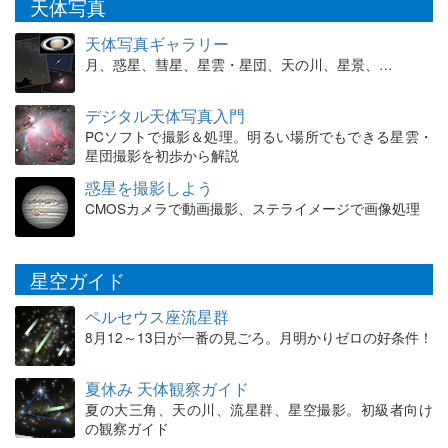
天体写真
天体写真ギャラリー
月、惑星、彗星、星雲・星団、天の川、星景、…
デジタル天体写真入門
PCソフトで撮影＆処理。明るい場所でもできる星雲・
星団撮影を初歩から解説
惑星を撮影しよう
CMOSカメラで動画撮影、ステライメージで画像処理
星空ガイド
ペルセウス座流星群
8月12～13日が一番の見ごろ。月明かりゼロの好条件！
夏休み 天体観察ガイド
夏の大三角、天の川、流星群、星空撮影。初級者向け
の観察ガイド