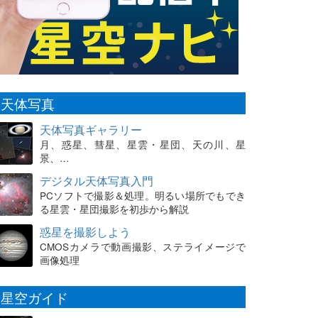
天体写真
天体写真ギャラリー
月、惑星、彗星、星雲・星団、天の川、星
景、…
デジタル天体写真入門
PCソフトで撮影＆処理。明るい場所でもでき
る星雲・星団撮影を初歩から解説
惑星を撮影しよう
CMOSカメラで動画撮影、ステライメージで
画像処理
星空ガイド