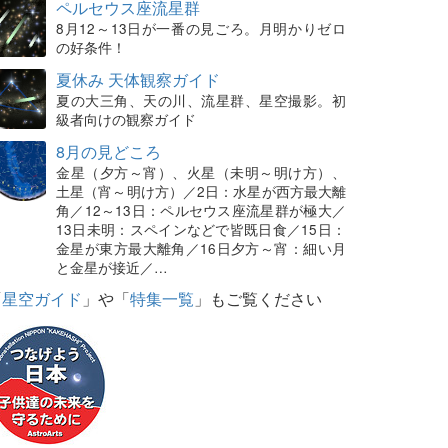
ペルセウス座流星群
8月12～13日が一番の見ごろ。月明かりゼロ
の好条件！
夏休み 天体観察ガイド
夏の大三角、天の川、流星群、星空撮影。初
級者向けの観察ガイド
8月の見どころ
金星（夕方～宵）、火星（未明～明け方）、
土星（宵～明け方）／2日：水星が西方最大離
角／12～13日：ペルセウス座流星群が極大／
13日未明：スペインなどで皆既日食／15日：
金星が東方最大離角／16日夕方～宵：細い月
と金星が接近／…
「
星空ガイド
」や「
特集一覧
」もご覧ください