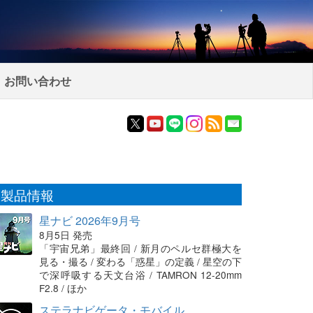
お問い合わせ
製品情報
星ナビ 2026年9月号
8月5日 発売
「宇宙兄弟」最終回 / 新月のペルセ群極大を
見る・撮る / 変わる「惑星」の定義 / 星空の下
で深呼吸する天文台浴 / TAMRON 12-20mm
F2.8 / ほか
ステラナビゲータ・モバイル