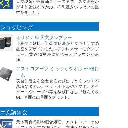
天文現象から最新ニュースまで、スマホをか
ざすと話題がうかぶ。不思議がいっぱいの星
空を楽しもう
ショッピング
オリジナル 天文タンブラー
【星空に乾杯！】黄道12星座とマウナケアの
星空をデザインしたステンレスサーモタンブ
ラー。黄道12星座に新色モカブラウンが追
加。
アストロアーツ くっつくタオル 〜 包む
ーん
表面と裏面を合わせるとぴたっとくっつく不
思議なタオル。ペットボトルやスマホ、アイ
ピースやケーブル等を結び目なしで包んで収
納。表面には月面をプリント。
天文講習会
天体写真撮影や画像処理、アストロアーツの
ソフトウェアの使いこなし方法などをオンラ