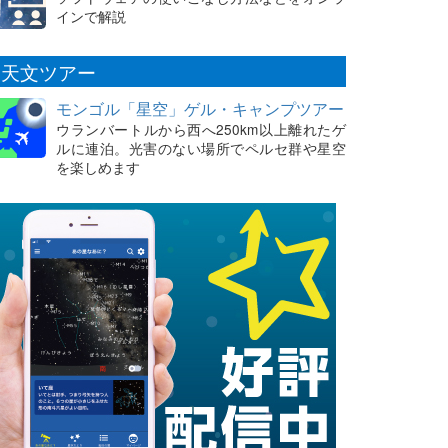
インで解説
天文ツアー
モンゴル「星空」ゲル・キャンプツアー
ウランバートルから西へ250km以上離れたゲ
ルに連泊。光害のない場所でペルセ群や星空
を楽しめます