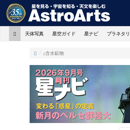
Home
天体写真
星空ガイド
星ナビ
プラネタリ
ト
含水鉱物
ッ
プ
AstroArts