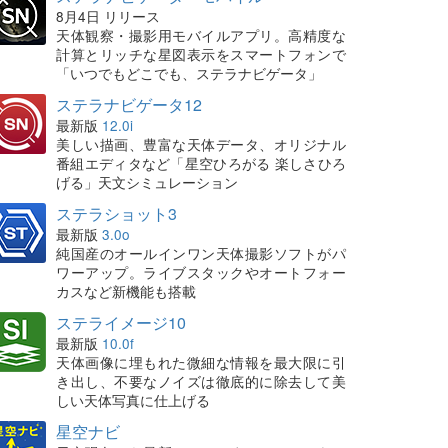
8月4日 リリース
天体観察・撮影用モバイルアプリ。高精度な
計算とリッチな星図表示をスマートフォンで
「いつでもどこでも、ステラナビゲータ」
ステラナビゲータ12
最新版
12.0i
美しい描画、豊富な天体データ、オリジナル
番組エディタなど「星空ひろがる 楽しさひろ
げる」天文シミュレーション
ステラショット3
最新版
3.0o
純国産のオールインワン天体撮影ソフトがパ
ワーアップ。ライブスタックやオートフォー
カスなど新機能も搭載
ステライメージ10
最新版
10.0f
天体画像に埋もれた微細な情報を最大限に引
き出し、不要なノイズは徹底的に除去して美
しい天体写真に仕上げる
星空ナビ