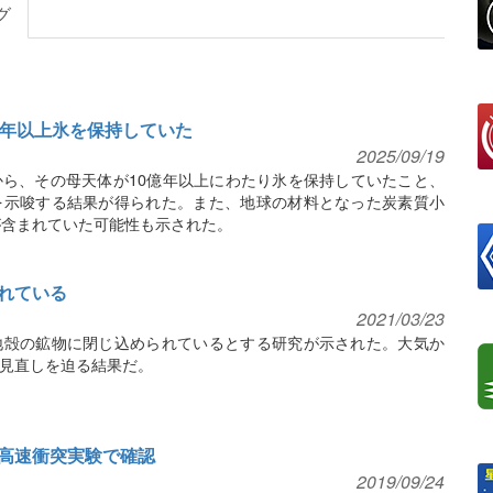
グ
億年以上氷を保持していた
2025/09/19
ら、その母天体が10億年以上にわたり氷を保持していたこと、
を示唆する結果が得られた。また、地球の材料となった炭素質小
が含まれていた可能性も示された。
れている
2021/03/23
地殻の鉱物に閉じ込められているとする研究が示された。大気か
見直しを迫る結果だ。
高速衝突実験で確認
2019/09/24