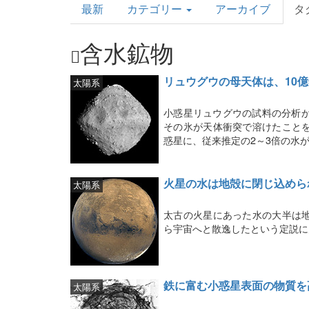
最新
カテゴリー
アーカイブ
タ
Topics
含水鉱物
リュウグウの母天体は、10
太陽系
小惑星リュウグウの試料の分析か
その氷が天体衝突で溶けたこと
惑星に、従来推定の2～3倍の水
火星の水は地殻に閉じ込めら
太陽系
太古の火星にあった水の大半は
ら宇宙へと散逸したという定説に
鉄に富む小惑星表面の物質を
太陽系