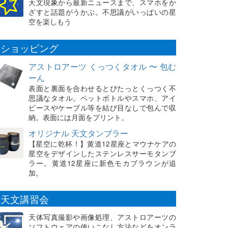
天文現象から最新ニュースまで、スマホをか
ざすと話題がうかぶ。不思議がいっぱいの星
空を楽しもう
ショッピング
アストロアーツ くっつくタオル 〜 包む
ーん
表面と裏面を合わせるとぴたっとくっつく不
思議なタオル。ペットボトルやスマホ、アイ
ピースやケーブル等を結び目なしで包んで収
納。表面には月面をプリント。
オリジナル 天文タンブラー
【星空に乾杯！】黄道12星座とマウナケアの
星空をデザインしたステンレスサーモタンブ
ラー。黄道12星座に新色モカブラウンが追
加。
天文講習会
天体写真撮影や画像処理、アストロアーツの
ソフトウェアの使いこなし方法などをオンラ