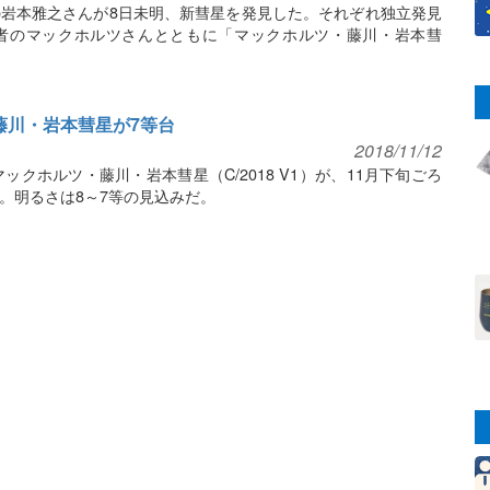
岩本雅之さんが8日未明、新彗星を発見した。それぞれ独立発見
者のマックホルツさんとともに「マックホルツ・藤川・岩本彗
・藤川・岩本彗星が7等台
2018/11/12
ックホルツ・藤川・岩本彗星（C/2018 V1）が、11月下旬ごろ
。明るさは8～7等の見込みだ。