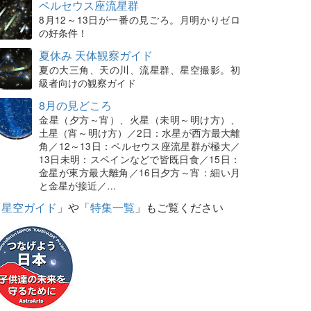
ペルセウス座流星群
8月12～13日が一番の見ごろ。月明かりゼロ
の好条件！
夏休み 天体観察ガイド
夏の大三角、天の川、流星群、星空撮影。初
級者向けの観察ガイド
8月の見どころ
金星（夕方～宵）、火星（未明～明け方）、
土星（宵～明け方）／2日：水星が西方最大離
角／12～13日：ペルセウス座流星群が極大／
13日未明：スペインなどで皆既日食／15日：
金星が東方最大離角／16日夕方～宵：細い月
と金星が接近／…
「
星空ガイド
」や「
特集一覧
」もご覧ください