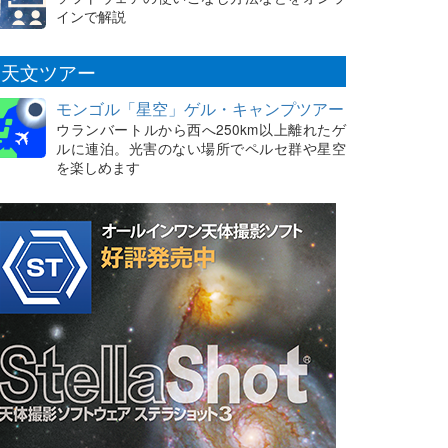
インで解説
天文ツアー
モンゴル「星空」ゲル・キャンプツアー
ウランバートルから西へ250km以上離れたゲ
ルに連泊。光害のない場所でペルセ群や星空
を楽しめます