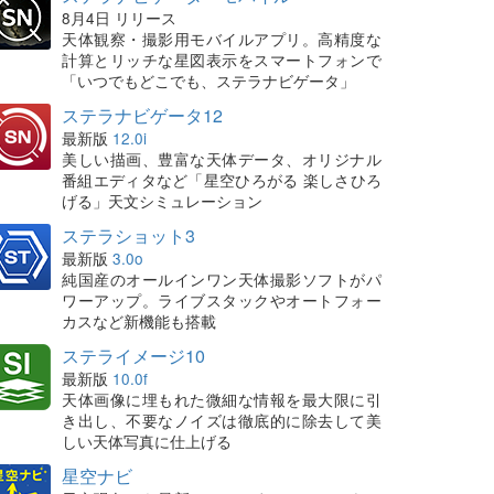
8月4日 リリース
天体観察・撮影用モバイルアプリ。高精度な
計算とリッチな星図表示をスマートフォンで
「いつでもどこでも、ステラナビゲータ」
ステラナビゲータ12
最新版
12.0i
美しい描画、豊富な天体データ、オリジナル
番組エディタなど「星空ひろがる 楽しさひろ
げる」天文シミュレーション
ステラショット3
最新版
3.0o
純国産のオールインワン天体撮影ソフトがパ
ワーアップ。ライブスタックやオートフォー
カスなど新機能も搭載
ステライメージ10
最新版
10.0f
天体画像に埋もれた微細な情報を最大限に引
き出し、不要なノイズは徹底的に除去して美
しい天体写真に仕上げる
星空ナビ