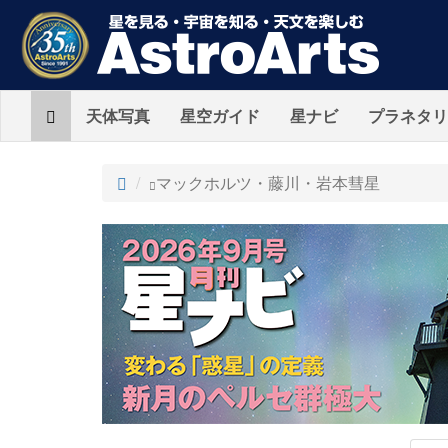
Home
天体写真
星空ガイド
星ナビ
プラネタリ
ト
マックホルツ・藤川・岩本彗星
ッ
プ
AstroArts