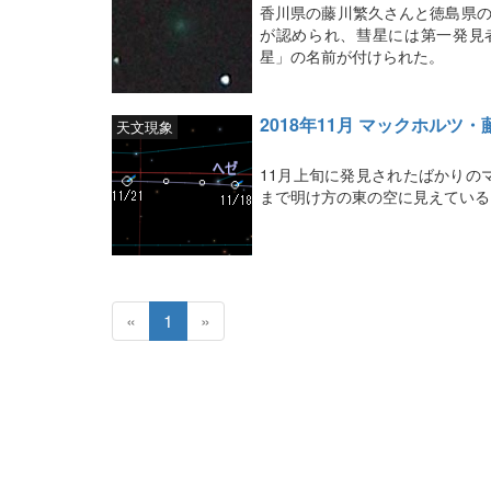
香川県の藤川繁久さんと徳島県の
が認められ、彗星には第一発見
星」の名前が付けられた。
2018年11月 マックホルツ
天文現象
11月上旬に発見されたばかりのマ
まで明け方の東の空に見えている
«
1
»