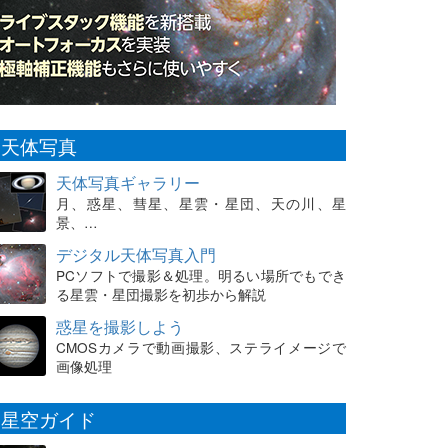
天体写真
天体写真ギャラリー
月、惑星、彗星、星雲・星団、天の川、星
景、…
デジタル天体写真入門
PCソフトで撮影＆処理。明るい場所でもでき
る星雲・星団撮影を初歩から解説
惑星を撮影しよう
CMOSカメラで動画撮影、ステライメージで
画像処理
星空ガイド