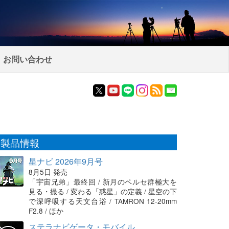
お問い合わせ
製品情報
星ナビ 2026年9月号
8月5日 発売
「宇宙兄弟」最終回 / 新月のペルセ群極大を
見る・撮る / 変わる「惑星」の定義 / 星空の下
で深呼吸する天文台浴 / TAMRON 12-20mm
F2.8 / ほか
ステラナビゲータ・モバイル