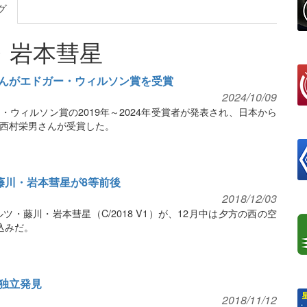
グ
・岩本彗星
んがエドガー・ウィルソン賞を受賞
2024/10/09
ウィルソン賞の2019年～2024年受賞者が発表され、日本から
西村栄男さんが受賞した。
・藤川・岩本彗星が8等前後
2018/12/03
ツ・藤川・岩本彗星（C/2018 V1）が、12月中は夕方の西の空
込みだ。
独立発見
2018/11/12