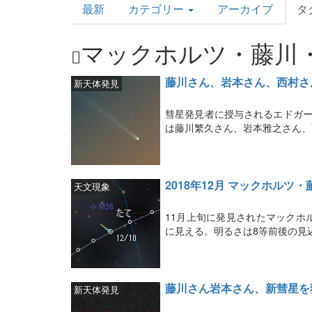
最新
カテゴリー
アーカイブ
タ
Topics
マックホルツ・藤川
藤川さん、岩本さん、西村さ
新天体発見
彗星発見者に授与されるエドガー・
は藤川繁久さん、岩本雅之さん、
2018年12月 マックホルツ
天文現象
11月上旬に発見されたマックホル
に見える。明るさは8等前後の見
藤川さん岩本さん、新彗星を
新天体発見