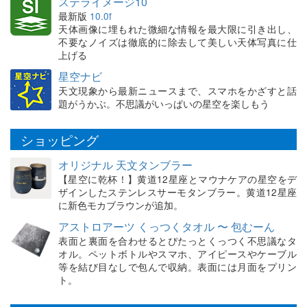
ステライメージ10
最新版
10.0f
天体画像に埋もれた微細な情報を最大限に引き出し、
不要なノイズは徹底的に除去して美しい天体写真に仕
上げる
星空ナビ
天文現象から最新ニュースまで、スマホをかざすと話
題がうかぶ。不思議がいっぱいの星空を楽しもう
ショッピング
オリジナル 天文タンブラー
【星空に乾杯！】黄道12星座とマウナケアの星空をデ
ザインしたステンレスサーモタンブラー。黄道12星座
に新色モカブラウンが追加。
アストロアーツ くっつくタオル 〜 包むーん
表面と裏面を合わせるとぴたっとくっつく不思議なタ
オル。ペットボトルやスマホ、アイピースやケーブル
等を結び目なしで包んで収納。表面には月面をプリン
ト。