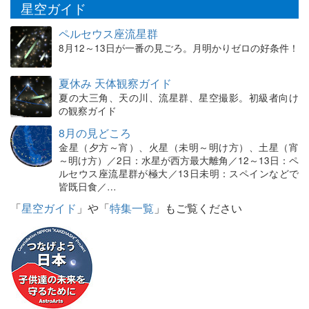
星空ガイド
ペルセウス座流星群
8月12～13日が一番の見ごろ。月明かりゼロの好条件！
夏休み 天体観察ガイド
夏の大三角、天の川、流星群、星空撮影。初級者向け
の観察ガイド
8月の見どころ
金星（夕方～宵）、火星（未明～明け方）、土星（宵
～明け方）／2日：水星が西方最大離角／12～13日：ペ
ルセウス座流星群が極大／13日未明：スペインなどで
皆既日食／…
「
星空ガイド
」や「
特集一覧
」もご覧ください