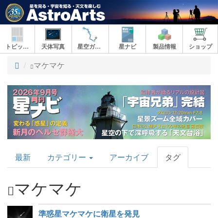
トピックス
天体写真
星空ガイド
星ナビ
製品情報
ショップ
ト
マケマケ
ッ
プ
AstroArts
最新
カテゴリー
アーカイブ
タグ
Topics
マケマケ
準惑星マケマケに衛星を発見