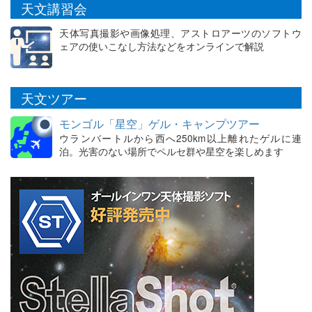
天文講習会
天体写真撮影や画像処理、アストロアーツのソフトウ
ェアの使いこなし方法などをオンラインで解説
天文ツアー
モンゴル「星空」ゲル・キャンプツアー
ウランバートルから西へ250km以上離れたゲルに連
泊。光害のない場所でペルセ群や星空を楽しめます