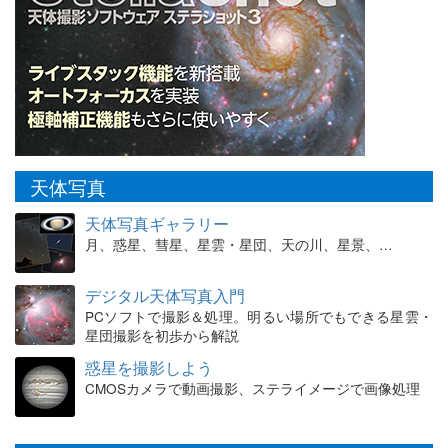
天体写真
天体写真ギャラリー
月、惑星、彗星、星雲・星団、天の川、星景、…
デジタル天体写真入門
PCソフトで撮影＆処理。明るい場所でもできる星雲・
星団撮影を初歩から解説
惑星を撮影しよう
CMOSカメラで動画撮影、ステライメージで画像処理