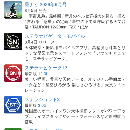
星ナビ 2026年9月号
8月5日 発売
「宇宙兄弟」最終回 / 新月のペルセ群極大を見る・撮る
/ 変わる「惑星」の定義 / 星空の下で深呼吸する天文台
浴 / TAMRON 12-20mm F2.8 / ほか
ステラナビゲータ・モバイル
8月4日 リリース
天体観察・撮影用モバイルアプリ。高精度な計算とリ
ッチな星図表示をスマートフォンで「いつでもどこで
も、ステラナビゲータ」
ステラナビゲータ12
最新版
12.0i
美しい描画、豊富な天体データ、オリジナル番組エデ
ィタなど「星空ひろがる 楽しさひろげる」天文シミュ
レーション
ステラショット3
最新版
3.0o
純国産のオールインワン天体撮影ソフトがパワーアッ
プ。ライブスタックやオートフォーカスなど新機能も
搭載