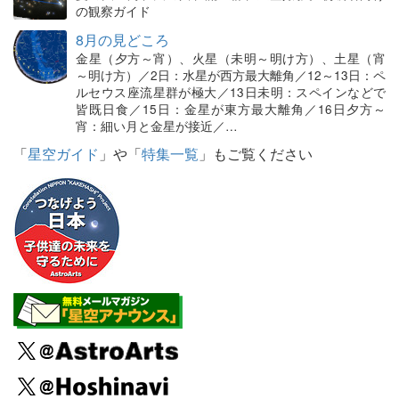
の観察ガイド
8月の見どころ
金星（夕方～宵）、火星（未明～明け方）、土星（宵
～明け方）／2日：水星が西方最大離角／12～13日：ペ
ルセウス座流星群が極大／13日未明：スペインなどで
皆既日食／15日：金星が東方最大離角／16日夕方～
宵：細い月と金星が接近／…
「
星空ガイド
」や「
特集一覧
」もご覧ください