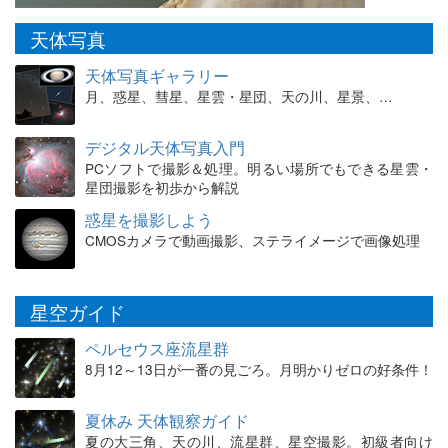
天体写真
天体写真ギャラリー
月、惑星、彗星、星雲・星団、天の川、星景、…
デジタル天体写真入門
PCソフトで撮影＆処理。明るい場所でもできる星雲・
星団撮影を初歩から解説
惑星を撮影しよう
CMOSカメラで動画撮影、ステライメージで画像処理
星空ガイド
ペルセウス座流星群
8月12～13日が一番の見ごろ。月明かりゼロの好条件！
夏休み 天体観察ガイド
夏の大三角、天の川、流星群、星空撮影。初級者向け