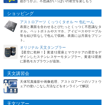
題がうかぶ。不思議がいっぱいの星空を楽しもう
ショッピング
アストロアーツ くっつくタオル 〜 包むーん
表面と裏面を合わせるとぴたっとくっつく不思議なタ
オル。ペットボトルやスマホ、アイピースやケーブル
等を結び目なしで包んで収納。表面には月面をプリン
ト。
オリジナル 天文タンブラー
【星空に乾杯！】黄道12星座とマウナケアの星空をデ
ザインしたステンレスサーモタンブラー。黄道12星座
に新色モカブラウンが追加。
天文講習会
天体写真撮影や画像処理、アストロアーツのソフトウ
ェアの使いこなし方法などをオンラインで解説
天文ツアー