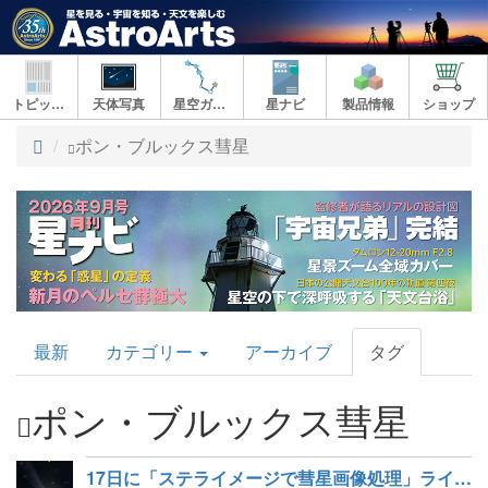
トピックス
天体写真
星空ガイド
星ナビ
製品情報
ショップ
ト
ポン・ブルックス彗星
ッ
プ
AstroArts
最新
カテゴリー
アーカイブ
タグ
Topics
ポン・ブルックス彗星
17日に「ステライメージで彗星画像処理」ライブ配信