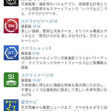
天体観察・撮影用モバイルアプリ。高精度な計算とリ
ッチな星図表示をスマートフォンで「いつでもどこで
も、ステラナビゲータ」
ステラナビゲータ12
最新版
12.0i
美しい描画、豊富な天体データ、オリジナル番組エデ
ィタなど「星空ひろがる 楽しさひろげる」天文シミュ
レーション
ステラショット3
最新版
3.0o
純国産のオールインワン天体撮影ソフトがパワーアッ
プ。ライブスタックやオートフォーカスなど新機能も
搭載
ステライメージ10
最新版
10.0f
天体画像に埋もれた微細な情報を最大限に引き出し、
不要なノイズは徹底的に除去して美しい天体写真に仕
上げる
星空ナビ
天文現象から最新ニュースまで、スマホをかざすと話