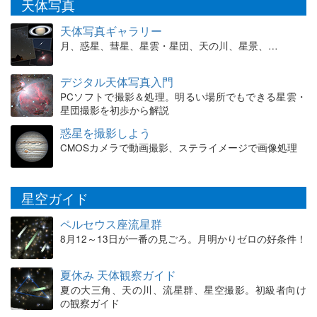
天体写真
天体写真ギャラリー
月、惑星、彗星、星雲・星団、天の川、星景、…
デジタル天体写真入門
PCソフトで撮影＆処理。明るい場所でもできる星雲・
星団撮影を初歩から解説
惑星を撮影しよう
CMOSカメラで動画撮影、ステライメージで画像処理
星空ガイド
ペルセウス座流星群
8月12～13日が一番の見ごろ。月明かりゼロの好条件！
夏休み 天体観察ガイド
夏の大三角、天の川、流星群、星空撮影。初級者向け
の観察ガイド