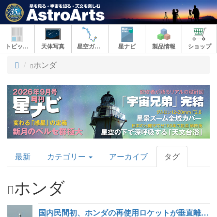
トピックス
天体写真
星空ガイド
星ナビ
製品情報
ショップ
ト
ホンダ
ッ
プ
AstroArts
最新
カテゴリー
アーカイブ
タグ
Topics
ホンダ
国内民間初、ホンダの再使用ロケットが垂直離着陸に成功