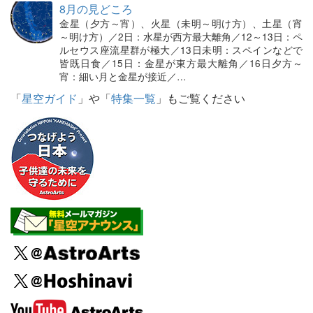
8月の見どころ
金星（夕方～宵）、火星（未明～明け方）、土星（宵
～明け方）／2日：水星が西方最大離角／12～13日：ペ
ルセウス座流星群が極大／13日未明：スペインなどで
皆既日食／15日：金星が東方最大離角／16日夕方～
宵：細い月と金星が接近／…
「
星空ガイド
」や「
特集一覧
」もご覧ください