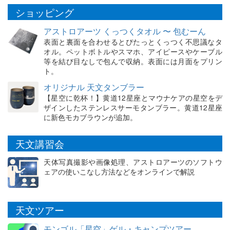
ショッピング
アストロアーツ くっつくタオル 〜 包むーん
表面と裏面を合わせるとぴたっとくっつく不思議なタ
オル。ペットボトルやスマホ、アイピースやケーブル
等を結び目なしで包んで収納。表面には月面をプリン
ト。
オリジナル 天文タンブラー
【星空に乾杯！】黄道12星座とマウナケアの星空をデ
ザインしたステンレスサーモタンブラー。黄道12星座
に新色モカブラウンが追加。
天文講習会
天体写真撮影や画像処理、アストロアーツのソフトウ
ェアの使いこなし方法などをオンラインで解説
天文ツアー
モンゴル「星空」ゲル・キャンプツアー