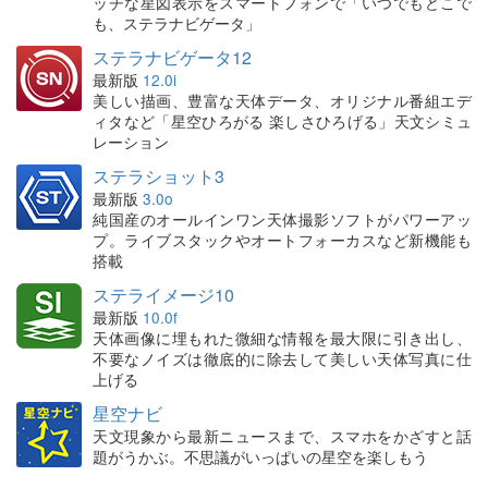
ッチな星図表示をスマートフォンで「いつでもどこで
も、ステラナビゲータ」
ステラナビゲータ12
最新版
12.0i
美しい描画、豊富な天体データ、オリジナル番組エデ
ィタなど「星空ひろがる 楽しさひろげる」天文シミュ
レーション
ステラショット3
最新版
3.0o
純国産のオールインワン天体撮影ソフトがパワーアッ
プ。ライブスタックやオートフォーカスなど新機能も
搭載
ステライメージ10
最新版
10.0f
天体画像に埋もれた微細な情報を最大限に引き出し、
不要なノイズは徹底的に除去して美しい天体写真に仕
上げる
星空ナビ
天文現象から最新ニュースまで、スマホをかざすと話
題がうかぶ。不思議がいっぱいの星空を楽しもう