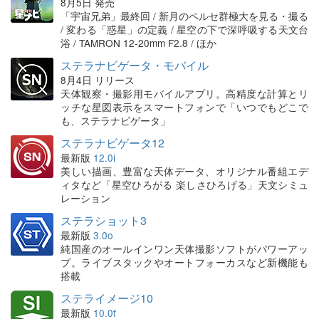
8月5日 発売
「宇宙兄弟」最終回 / 新月のペルセ群極大を見る・撮る
/ 変わる「惑星」の定義 / 星空の下で深呼吸する天文台
浴 / TAMRON 12-20mm F2.8 / ほか
ステラナビゲータ・モバイル
8月4日 リリース
天体観察・撮影用モバイルアプリ。高精度な計算とリ
ッチな星図表示をスマートフォンで「いつでもどこで
も、ステラナビゲータ」
ステラナビゲータ12
最新版
12.0i
美しい描画、豊富な天体データ、オリジナル番組エデ
ィタなど「星空ひろがる 楽しさひろげる」天文シミュ
レーション
ステラショット3
最新版
3.0o
純国産のオールインワン天体撮影ソフトがパワーアッ
プ。ライブスタックやオートフォーカスなど新機能も
搭載
ステライメージ10
最新版
10.0f