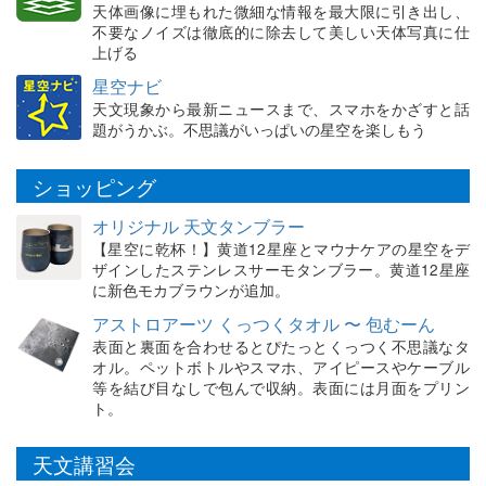
天体画像に埋もれた微細な情報を最大限に引き出し、
不要なノイズは徹底的に除去して美しい天体写真に仕
上げる
星空ナビ
天文現象から最新ニュースまで、スマホをかざすと話
題がうかぶ。不思議がいっぱいの星空を楽しもう
ショッピング
オリジナル 天文タンブラー
【星空に乾杯！】黄道12星座とマウナケアの星空をデ
ザインしたステンレスサーモタンブラー。黄道12星座
に新色モカブラウンが追加。
アストロアーツ くっつくタオル 〜 包むーん
表面と裏面を合わせるとぴたっとくっつく不思議なタ
オル。ペットボトルやスマホ、アイピースやケーブル
等を結び目なしで包んで収納。表面には月面をプリン
ト。
天文講習会