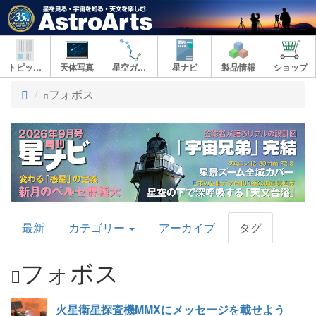
トピックス
天体写真
星空ガイド
星ナビ
製品情報
ショップ
ト
フォボス
ッ
プ
AstroArts
最新
カテゴリー
アーカイブ
タグ
Topics
フォボス
火星衛星探査機MMXにメッセージを載せよう