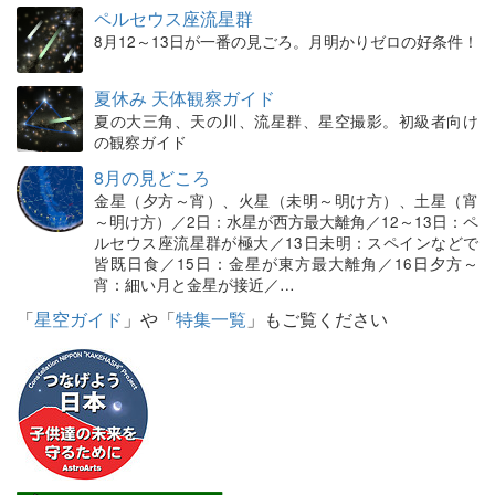
ペルセウス座流星群
8月12～13日が一番の見ごろ。月明かりゼロの好条件！
夏休み 天体観察ガイド
夏の大三角、天の川、流星群、星空撮影。初級者向け
の観察ガイド
8月の見どころ
金星（夕方～宵）、火星（未明～明け方）、土星（宵
～明け方）／2日：水星が西方最大離角／12～13日：ペ
ルセウス座流星群が極大／13日未明：スペインなどで
皆既日食／15日：金星が東方最大離角／16日夕方～
宵：細い月と金星が接近／…
「
星空ガイド
」や「
特集一覧
」もご覧ください