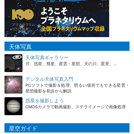
天体写真
天体写真ギャラリー
月、惑星、彗星、星雲・星団、天の川、星景、…
デジタル天体写真入門
PCソフトで撮影＆処理。明るい場所でもできる星雲・
星団撮影を初歩から解説
惑星を撮影しよう
CMOSカメラで動画撮影、ステライメージで画像処理
星空ガイド