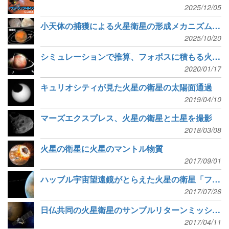
2025/12/05
小天体の捕獲による火星衛星の形成メカニズムを解明
2025/10/20
シミュレーションで推算、フォボスに積もる火星表層物質の量
2020/01/17
キュリオシティが見た火星の衛星の太陽面通過
2019/04/10
マーズエクスプレス、火星の衛星と土星を撮影
2018/03/08
火星の衛星に火星のマントル物質
2017/09/01
ハッブル宇宙望遠鏡がとらえた火星の衛星「フォボス」
2017/07/26
日仏共同の火星衛星のサンプルリターンミッション「MMX」
2017/04/11