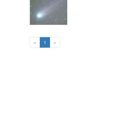
«
1
»