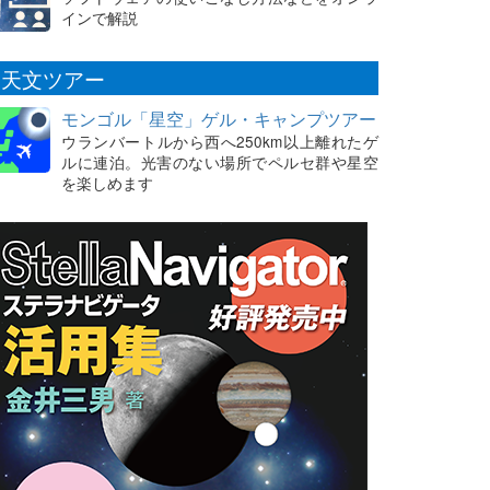
インで解説
天文ツアー
モンゴル「星空」ゲル・キャンプツアー
ウランバートルから西へ250km以上離れたゲ
ルに連泊。光害のない場所でペルセ群や星空
を楽しめます