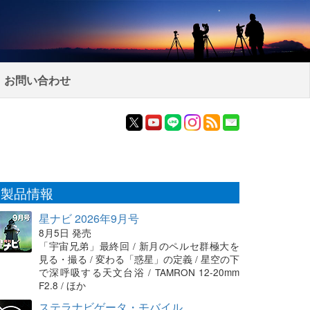
お問い合わせ
製品情報
星ナビ 2026年9月号
8月5日 発売
「宇宙兄弟」最終回 / 新月のペルセ群極大を
見る・撮る / 変わる「惑星」の定義 / 星空の下
で深呼吸する天文台浴 / TAMRON 12-20mm
F2.8 / ほか
ステラナビゲータ・モバイル