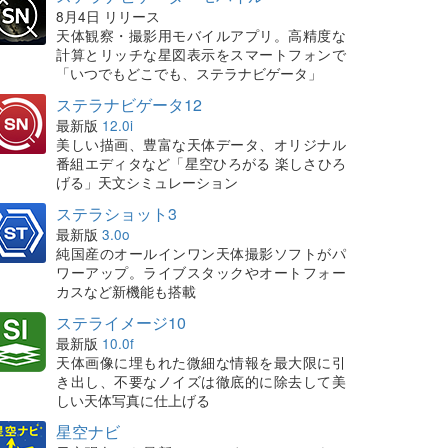
8月4日 リリース
天体観察・撮影用モバイルアプリ。高精度な
計算とリッチな星図表示をスマートフォンで
「いつでもどこでも、ステラナビゲータ」
ステラナビゲータ12
最新版
12.0i
美しい描画、豊富な天体データ、オリジナル
番組エディタなど「星空ひろがる 楽しさひろ
げる」天文シミュレーション
ステラショット3
最新版
3.0o
純国産のオールインワン天体撮影ソフトがパ
ワーアップ。ライブスタックやオートフォー
カスなど新機能も搭載
ステライメージ10
最新版
10.0f
天体画像に埋もれた微細な情報を最大限に引
き出し、不要なノイズは徹底的に除去して美
しい天体写真に仕上げる
星空ナビ