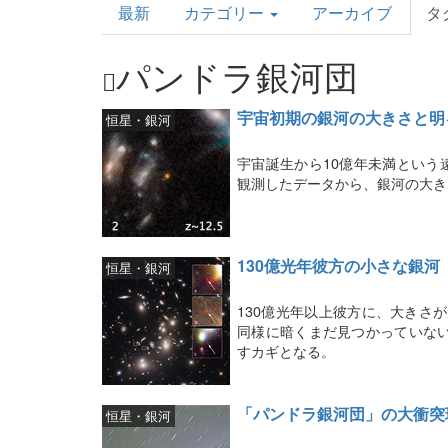
最新
カテゴリー
アーカイブ
タ
Topics
パンドラ銀河団
宇宙初期の銀河の大きさと明
恒星・銀河
宇宙誕生から10億年未満という
観測したデータから、銀河の大き
130億光年彼方の小さな銀河
恒星・銀河
130億光年以上彼方に、大きさ
同様に暗くまだ見つかっていな
すカギとなる。
「パンドラ銀河団」の大衝突
恒星・銀河