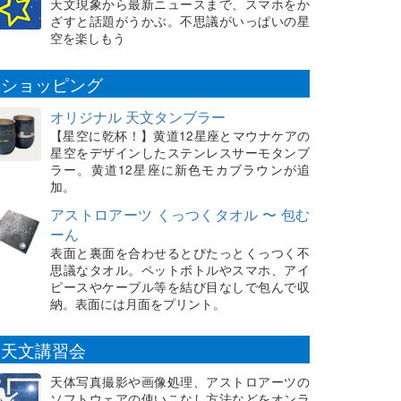
天文現象から最新ニュースまで、スマホをか
ざすと話題がうかぶ。不思議がいっぱいの星
空を楽しもう
ショッピング
オリジナル 天文タンブラー
【星空に乾杯！】黄道12星座とマウナケアの
星空をデザインしたステンレスサーモタンブ
ラー。黄道12星座に新色モカブラウンが追
加。
アストロアーツ くっつくタオル 〜 包む
ーん
表面と裏面を合わせるとぴたっとくっつく不
思議なタオル。ペットボトルやスマホ、アイ
ピースやケーブル等を結び目なしで包んで収
納。表面には月面をプリント。
天文講習会
天体写真撮影や画像処理、アストロアーツの
ソフトウェアの使いこなし方法などをオンラ