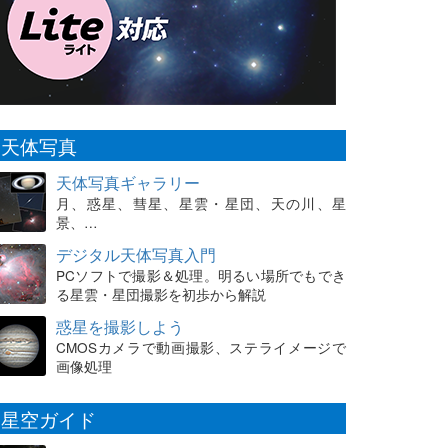
天体写真
天体写真ギャラリー
月、惑星、彗星、星雲・星団、天の川、星
景、…
デジタル天体写真入門
PCソフトで撮影＆処理。明るい場所でもでき
る星雲・星団撮影を初歩から解説
惑星を撮影しよう
CMOSカメラで動画撮影、ステライメージで
画像処理
星空ガイド