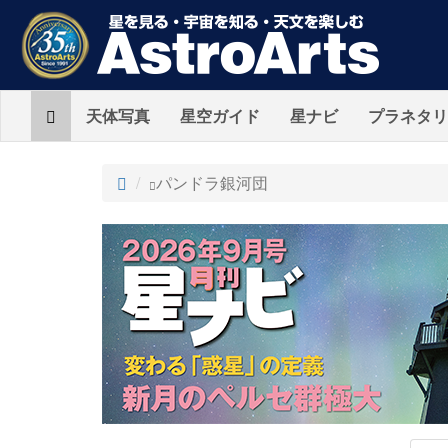
Home
天体写真
星空ガイド
星ナビ
プラネタリ
ト
パンドラ銀河団
ッ
プ
AstroArts