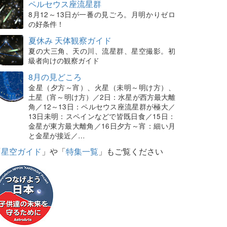
ペルセウス座流星群
8月12～13日が一番の見ごろ。月明かりゼロ
の好条件！
夏休み 天体観察ガイド
夏の大三角、天の川、流星群、星空撮影。初
級者向けの観察ガイド
8月の見どころ
金星（夕方～宵）、火星（未明～明け方）、
土星（宵～明け方）／2日：水星が西方最大離
角／12～13日：ペルセウス座流星群が極大／
13日未明：スペインなどで皆既日食／15日：
金星が東方最大離角／16日夕方～宵：細い月
と金星が接近／…
「
星空ガイド
」や「
特集一覧
」もご覧ください