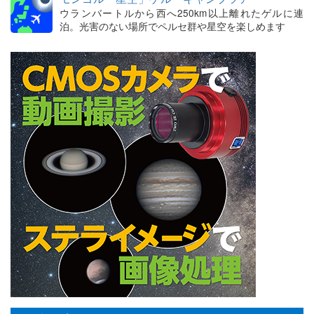
ウランバートルから西へ250km以上離れたゲルに連
泊。光害のない場所でペルセ群や星空を楽しめます