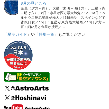
8月の見どころ
金星（夕方～宵）、火星（未明～明け方）、土星（宵
～明け方）／2日：水星が西方最大離角／12～13日：ペ
ルセウス座流星群が極大／13日未明：スペインなどで
皆既日食／15日：金星が東方最大離角／16日夕方～
宵：細い月と金星が接近／…
「
星空ガイド
」や「
特集一覧
」もご覧ください