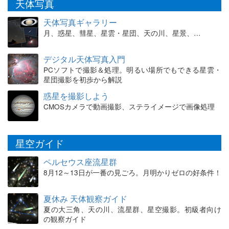
天体写真
天体写真ギャラリー
月、惑星、彗星、星雲・星団、天の川、星景、…
デジタル天体写真入門
PCソフトで撮影＆処理。明るい場所でもできる星雲・
星団撮影を初歩から解説
惑星を撮影しよう
CMOSカメラで動画撮影、ステライメージで画像処理
星空ガイド
ペルセウス座流星群
8月12～13日が一番の見ごろ。月明かりゼロの好条件！
夏休み 天体観察ガイド
夏の大三角、天の川、流星群、星空撮影。初級者向け
の観察ガイド