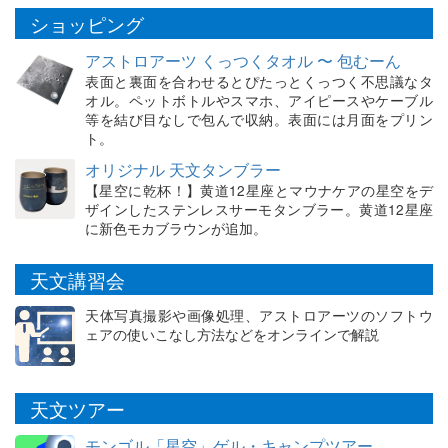
ショッピング
アストロアーツ くっつくタオル 〜 包むーん
表面と裏面を合わせるとぴたっとくっつく不思議なタ
オル。ペットボトルやスマホ、アイピースやケーブル
等を結び目なしで包んで収納。表面には月面をプリン
ト。
オリジナル 天文タンブラー
【星空に乾杯！】黄道12星座とマウナケアの星空をデ
ザインしたステンレスサーモタンブラー。黄道12星座
に新色モカブラウンが追加。
天文講習会
天体写真撮影や画像処理、アストロアーツのソフトウ
ェアの使いこなし方法などをオンラインで解説
天文ツアー
モンゴル「星空」ゲル・キャンプツアー