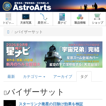
トピックス
天体写真
星空ガイド
星ナビ
製品情報
ショップ
ト
バイザーサット
ッ
プ
AstroArts
最新
カテゴリー
アーカイブ
タグ
Topics
バイザーサット
スターリンク衛星の日除け効果を検証