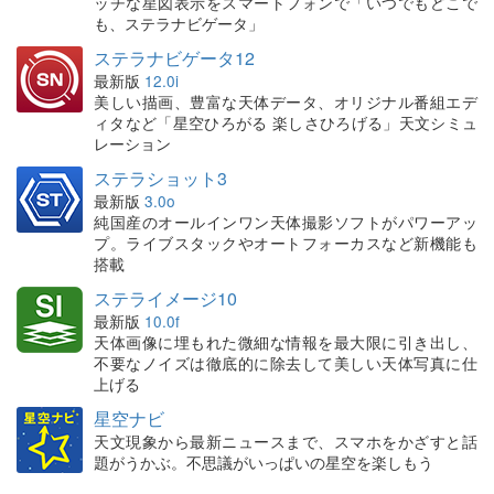
ッチな星図表示をスマートフォンで「いつでもどこで
も、ステラナビゲータ」
ステラナビゲータ12
最新版
12.0i
美しい描画、豊富な天体データ、オリジナル番組エデ
ィタなど「星空ひろがる 楽しさひろげる」天文シミュ
レーション
ステラショット3
最新版
3.0o
純国産のオールインワン天体撮影ソフトがパワーアッ
プ。ライブスタックやオートフォーカスなど新機能も
搭載
ステライメージ10
最新版
10.0f
天体画像に埋もれた微細な情報を最大限に引き出し、
不要なノイズは徹底的に除去して美しい天体写真に仕
上げる
星空ナビ
天文現象から最新ニュースまで、スマホをかざすと話
題がうかぶ。不思議がいっぱいの星空を楽しもう