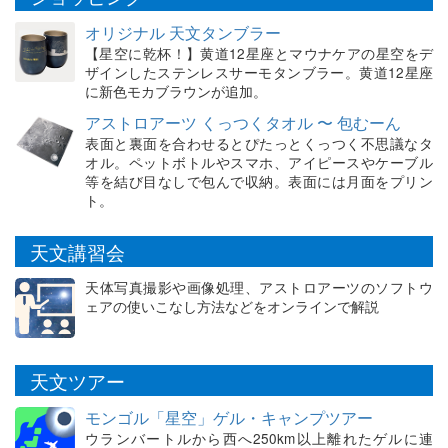
オリジナル 天文タンブラー
【星空に乾杯！】黄道12星座とマウナケアの星空をデ
ザインしたステンレスサーモタンブラー。黄道12星座
に新色モカブラウンが追加。
アストロアーツ くっつくタオル 〜 包むーん
表面と裏面を合わせるとぴたっとくっつく不思議なタ
オル。ペットボトルやスマホ、アイピースやケーブル
等を結び目なしで包んで収納。表面には月面をプリン
ト。
天文講習会
天体写真撮影や画像処理、アストロアーツのソフトウ
ェアの使いこなし方法などをオンラインで解説
天文ツアー
モンゴル「星空」ゲル・キャンプツアー
ウランバートルから西へ250km以上離れたゲルに連