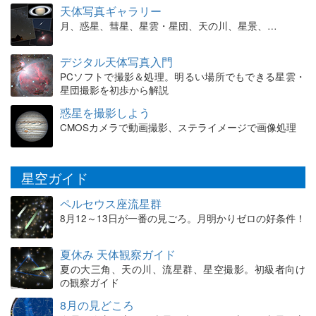
天体写真ギャラリー
月、惑星、彗星、星雲・星団、天の川、星景、…
デジタル天体写真入門
PCソフトで撮影＆処理。明るい場所でもできる星雲・
星団撮影を初歩から解説
惑星を撮影しよう
CMOSカメラで動画撮影、ステライメージで画像処理
星空ガイド
ペルセウス座流星群
8月12～13日が一番の見ごろ。月明かりゼロの好条件！
夏休み 天体観察ガイド
夏の大三角、天の川、流星群、星空撮影。初級者向け
の観察ガイド
8月の見どころ