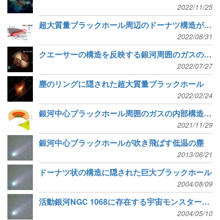
2022/11/25
超大質量ブラックホール周辺のドーナツ構造が膨らむ原因をとらえる
2022/08/31
クエーサーの構造を反映する銀河周囲のガスの非等方性
2022/07/27
塵のリングに隠された超大質量ブラックホール
2022/02/24
銀河中心ブラックホール周囲のガスの内部構造を観測的に解明
2021/11/29
銀河中心ブラックホールが吹き飛ばす低温の塵
2013/06/21
ドーナツ状の構造に隠された巨大ブラックホール
2004/08/09
活動銀河NGC 1068に存在する宇宙モンスターをクローズアップ
2004/05/10