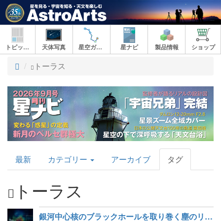
トピックス
天体写真
星空ガイド
星ナビ
製品情報
ショップ
ト
トーラス
ッ
プ
AstroArts
最新
カテゴリー
アーカイブ
タグ
Topics
トーラス
銀河中心核のブラックホールを取り巻く塵のリングを検出