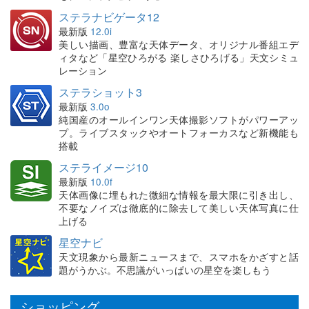
ステラナビゲータ12
最新版
12.0i
美しい描画、豊富な天体データ、オリジナル番組エデ
ィタなど「星空ひろがる 楽しさひろげる」天文シミュ
レーション
ステラショット3
最新版
3.0o
純国産のオールインワン天体撮影ソフトがパワーアッ
プ。ライブスタックやオートフォーカスなど新機能も
搭載
ステライメージ10
最新版
10.0f
天体画像に埋もれた微細な情報を最大限に引き出し、
不要なノイズは徹底的に除去して美しい天体写真に仕
上げる
星空ナビ
天文現象から最新ニュースまで、スマホをかざすと話
題がうかぶ。不思議がいっぱいの星空を楽しもう
ショッピング