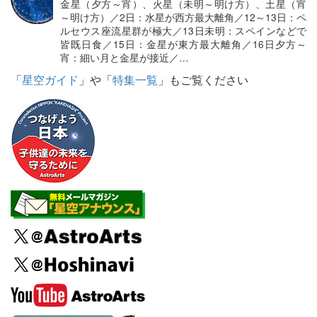
金星（夕方～宵）、火星（未明～明け方）、土星（宵
～明け方）／2日：水星が西方最大離角／12～13日：ペ
ルセウス座流星群が極大／13日未明：スペインなどで
皆既日食／15日：金星が東方最大離角／16日夕方～
宵：細い月と金星が接近／…
「
星空ガイド
」や「
特集一覧
」もご覧ください