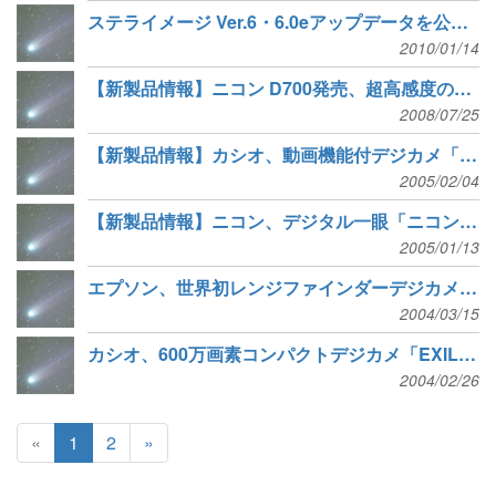
ステライメージ Ver.6・6.0eアップデータを公開、キヤノン EOS Kiss X3など多数のRAWデータに対応
2010/01/14
【新製品情報】ニコン D700発売、超高感度の新境地が身近なものに
2008/07/25
【新製品情報】カシオ、動画機能付デジカメ「EXILIM」2種を発表
2005/02/04
【新製品情報】ニコン、デジタル一眼「ニコン D2X」他の発売日決定
2005/01/13
エプソン、世界初レンジファインダーデジカメ「R-D1」を発表
2004/03/15
カシオ、600万画素コンパクトデジカメ「EXILIM PRO EX-P600」を発売
2004/02/26
«
1
2
»