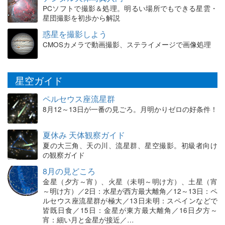
PCソフトで撮影＆処理。明るい場所でもできる星雲・
星団撮影を初歩から解説
惑星を撮影しよう
CMOSカメラで動画撮影、ステライメージで画像処理
星空ガイド
ペルセウス座流星群
8月12～13日が一番の見ごろ。月明かりゼロの好条件！
夏休み 天体観察ガイド
夏の大三角、天の川、流星群、星空撮影。初級者向け
の観察ガイド
8月の見どころ
金星（夕方～宵）、火星（未明～明け方）、土星（宵
～明け方）／2日：水星が西方最大離角／12～13日：ペ
ルセウス座流星群が極大／13日未明：スペインなどで
皆既日食／15日：金星が東方最大離角／16日夕方～
宵：細い月と金星が接近／…