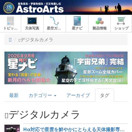
トピックス
天体写真
星空ガイド
星ナビ
製品情報
ショップ
ト
デジタルカメラ
ッ
プ
AstroArts
最新
カテゴリー
アーカイブ
タグ
Topics
デジタルカメラ
Hα対応で星雲を鮮やかにとらえる天体撮影専用カメラ「OM SYSTEM OM-3 ASTRO」