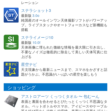
レーション
ステラショット3
最新版
3.0o
純国産のオールインワン天体撮影ソフトがパワーアッ
プ。ライブスタックやオートフォーカスなど新機能も
搭載
ステライメージ10
最新版
10.0f
天体画像に埋もれた微細な情報を最大限に引き出し、
不要なノイズは徹底的に除去して美しい天体写真に仕
上げる
星空ナビ
天文現象から最新ニュースまで、スマホをかざすと話
題がうかぶ。不思議がいっぱいの星空を楽しもう
ショッピング
アストロアーツ くっつくタオル 〜 包むーん
表面と裏面を合わせるとぴたっとくっつく不思議なタ
オル。ペットボトルやスマホ、アイピースやケーブル
等を結び目なしで包んで収納。表面には月面をプリン