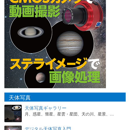
天体写真
天体写真ギャラリー
月、惑星、彗星、星雲・星団、天の川、星景、…
デジタル天体写真入門