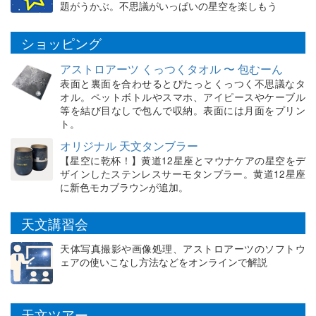
題がうかぶ。不思議がいっぱいの星空を楽しもう
ショッピング
アストロアーツ くっつくタオル 〜 包むーん
表面と裏面を合わせるとぴたっとくっつく不思議なタ
オル。ペットボトルやスマホ、アイピースやケーブル
等を結び目なしで包んで収納。表面には月面をプリン
ト。
オリジナル 天文タンブラー
【星空に乾杯！】黄道12星座とマウナケアの星空をデ
ザインしたステンレスサーモタンブラー。黄道12星座
に新色モカブラウンが追加。
天文講習会
天体写真撮影や画像処理、アストロアーツのソフトウ
ェアの使いこなし方法などをオンラインで解説
天文ツアー