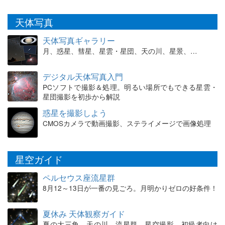
天体写真
天体写真ギャラリー
月、惑星、彗星、星雲・星団、天の川、星景、…
デジタル天体写真入門
PCソフトで撮影＆処理。明るい場所でもできる星雲・
星団撮影を初歩から解説
惑星を撮影しよう
CMOSカメラで動画撮影、ステライメージで画像処理
星空ガイド
ペルセウス座流星群
8月12～13日が一番の見ごろ。月明かりゼロの好条件！
夏休み 天体観察ガイド
夏の大三角、天の川、流星群、星空撮影。初級者向け