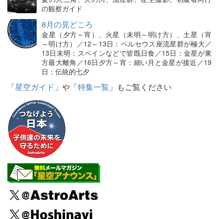
の観察ガイド
8月の見どころ
金星（夕方～宵）、火星（未明～明け方）、土星（宵
～明け方）／12～13日：ペルセウス座流星群が極大／
13日未明：スペインなどで皆既日食／15日：金星が東
方最大離角／16日夕方～宵：細い月と金星が接近／19
日：伝統的七夕
「
星空ガイド
」や「
特集一覧
」もご覧ください