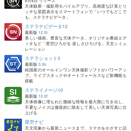
8月4日 リリース
天体観察・撮影用モバイルアプリ。高精度な計算とリ
ッチな星図表示をスマートフォンで「いつでもどこで
も、ステラナビゲータ」
ステラナビゲータ12
最新版
12.0i
美しい描画、豊富な天体データ、オリジナル番組エデ
ィタなど「星空ひろがる 楽しさひろげる」天文シミュ
レーション
ステラショット3
最新版
3.0o
純国産のオールインワン天体撮影ソフトがパワーアッ
プ。ライブスタックやオートフォーカスなど新機能も
搭載
ステライメージ10
最新版
10.0f
天体画像に埋もれた微細な情報を最大限に引き出し、
不要なノイズは徹底的に除去して美しい天体写真に仕
上げる
星空ナビ
天文現象から最新ニュースまで、スマホをかざすと話