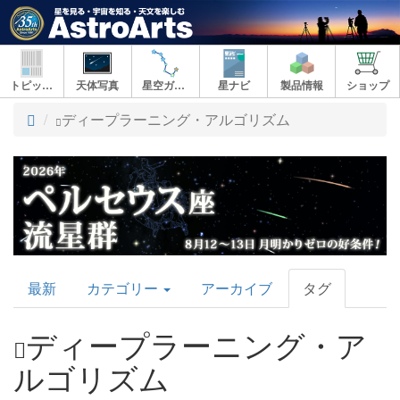
トピックス
天体写真
星空ガイド
星ナビ
製品情報
ショップ
ト
ディープラーニング・アルゴリズム
ッ
プ
AstroArts
最新
カテゴリー
アーカイブ
タグ
Topics
ディープラーニング・ア
ルゴリズム