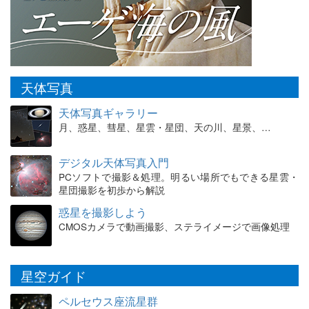
天体写真
天体写真ギャラリー
月、惑星、彗星、星雲・星団、天の川、星景、…
デジタル天体写真入門
PCソフトで撮影＆処理。明るい場所でもできる星雲・
星団撮影を初歩から解説
惑星を撮影しよう
CMOSカメラで動画撮影、ステライメージで画像処理
星空ガイド
ペルセウス座流星群