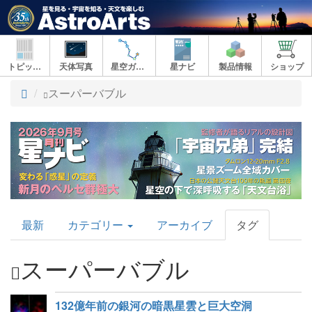
トピックス
天体写真
星空ガイド
星ナビ
製品情報
ショップ
ト
スーパーバブル
ッ
プ
AstroArts
最新
カテゴリー
アーカイブ
タグ
Topics
スーパーバブル
132億年前の銀河の暗黒星雲と巨大空洞