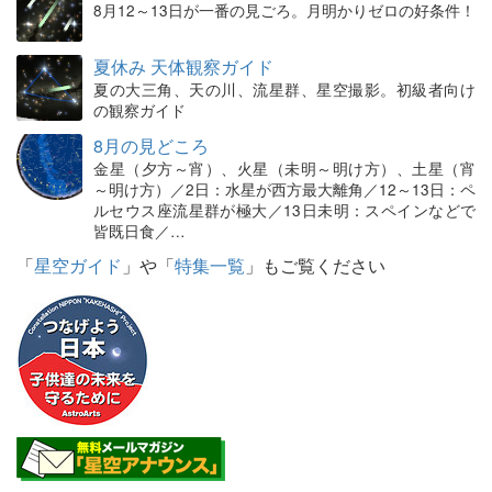
8月12～13日が一番の見ごろ。月明かりゼロの好条件！
夏休み 天体観察ガイド
夏の大三角、天の川、流星群、星空撮影。初級者向け
の観察ガイド
8月の見どころ
金星（夕方～宵）、火星（未明～明け方）、土星（宵
～明け方）／2日：水星が西方最大離角／12～13日：ペ
ルセウス座流星群が極大／13日未明：スペインなどで
皆既日食／…
「
星空ガイド
」や「
特集一覧
」もご覧ください