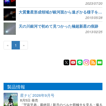
2023/07/20
大質量星形成領域が銀河面から遠ざかる様子をVERAで観測
2015/05/28
天の川銀河で初めて見つかった極超新星の痕跡
2013/02/25
«
1
»
製品情報
星ナビ 2026年9月号
8月5日 発売
「宇宙兄弟」最終回 / 新月のペルセ群極大を見る・撮る