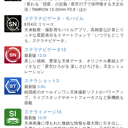
/ 変わる「惑星」の定義 / 星空の下で深呼吸する天文台
浴 / TAMRON 12-20mm F2.8 / ほか
ステラナビゲータ・モバイル
8月4日 リリース
天体観察・撮影用モバイルアプリ。高精度な計算とリ
ッチな星図表示をスマートフォンで「いつでもどこで
も、ステラナビゲータ」
ステラナビゲータ12
最新版
12.0i
美しい描画、豊富な天体データ、オリジナル番組エデ
ィタなど「星空ひろがる 楽しさひろげる」天文シミュ
レーション
ステラショット3
最新版
3.0o
純国産のオールインワン天体撮影ソフトがパワーアッ
プ。ライブスタックやオートフォーカスなど新機能も
搭載
ステライメージ10
最新版
10.0f
天体画像に埋もれた微細な情報を最大限に引き出し、