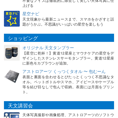
不要なノイズは徹底的に除去して美しい天体写真に仕
上げる
星空ナビ
天文現象から最新ニュースまで、スマホをかざすと話
題がうかぶ。不思議がいっぱいの星空を楽しもう
ショッピング
オリジナル 天文タンブラー
【星空に乾杯！】黄道12星座とマウナケアの星空をデ
ザインしたステンレスサーモタンブラー。黄道12星座
に新色モカブラウンが追加。
アストロアーツ くっつくタオル 〜 包むーん
表面と裏面を合わせるとぴたっとくっつく不思議なタ
オル。ペットボトルやスマホ、アイピースやケーブル
等を結び目なしで包んで収納。表面には月面をプリン
ト。
天文講習会
天体写真撮影や画像処理、アストロアーツのソフトウ