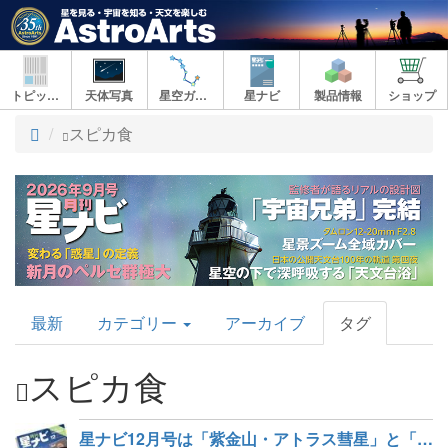
トピックス
天体写真
星空ガイド
星ナビ
製品情報
ショップ
ト
スピカ食
ッ
プ
AstroArts
最新
カテゴリー
アーカイブ
タグ
Topics
スピカ食
星ナビ12月号は「紫金山・アトラス彗星」と「スマート望遠鏡最新機種」