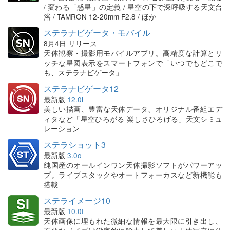
/ 変わる「惑星」の定義 / 星空の下で深呼吸する天文台
浴 / TAMRON 12-20mm F2.8 / ほか
ステラナビゲータ・モバイル
8月4日 リリース
天体観察・撮影用モバイルアプリ。高精度な計算とリ
ッチな星図表示をスマートフォンで「いつでもどこで
も、ステラナビゲータ」
ステラナビゲータ12
最新版
12.0i
美しい描画、豊富な天体データ、オリジナル番組エデ
ィタなど「星空ひろがる 楽しさひろげる」天文シミュ
レーション
ステラショット3
最新版
3.0o
純国産のオールインワン天体撮影ソフトがパワーアッ
プ。ライブスタックやオートフォーカスなど新機能も
搭載
ステライメージ10
最新版
10.0f
天体画像に埋もれた微細な情報を最大限に引き出し、