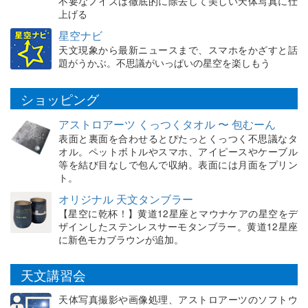
不要なノイズは徹底的に除去して美しい天体写真に仕
上げる
星空ナビ
天文現象から最新ニュースまで、スマホをかざすと話
題がうかぶ。不思議がいっぱいの星空を楽しもう
ショッピング
アストロアーツ くっつくタオル 〜 包むーん
表面と裏面を合わせるとぴたっとくっつく不思議なタ
オル。ペットボトルやスマホ、アイピースやケーブル
等を結び目なしで包んで収納。表面には月面をプリン
ト。
オリジナル 天文タンブラー
【星空に乾杯！】黄道12星座とマウナケアの星空をデ
ザインしたステンレスサーモタンブラー。黄道12星座
に新色モカブラウンが追加。
天文講習会
天体写真撮影や画像処理、アストロアーツのソフトウ