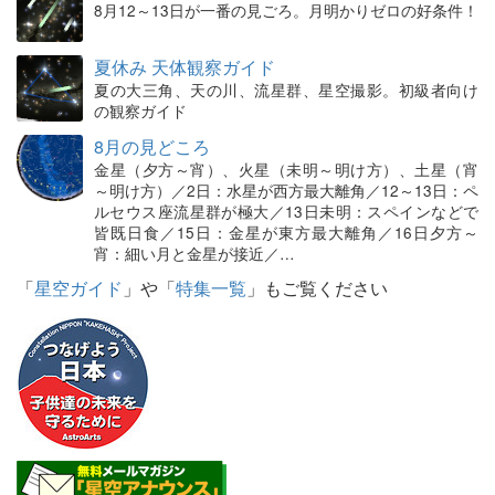
8月12～13日が一番の見ごろ。月明かりゼロの好条件！
夏休み 天体観察ガイド
夏の大三角、天の川、流星群、星空撮影。初級者向け
の観察ガイド
8月の見どころ
金星（夕方～宵）、火星（未明～明け方）、土星（宵
～明け方）／2日：水星が西方最大離角／12～13日：ペ
ルセウス座流星群が極大／13日未明：スペインなどで
皆既日食／15日：金星が東方最大離角／16日夕方～
宵：細い月と金星が接近／…
「
星空ガイド
」や「
特集一覧
」もご覧ください