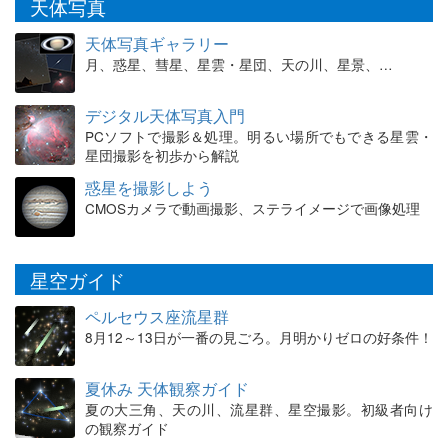
天体写真
天体写真ギャラリー
月、惑星、彗星、星雲・星団、天の川、星景、…
デジタル天体写真入門
PCソフトで撮影＆処理。明るい場所でもできる星雲・
星団撮影を初歩から解説
惑星を撮影しよう
CMOSカメラで動画撮影、ステライメージで画像処理
星空ガイド
ペルセウス座流星群
8月12～13日が一番の見ごろ。月明かりゼロの好条件！
夏休み 天体観察ガイド
夏の大三角、天の川、流星群、星空撮影。初級者向け
の観察ガイド