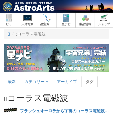
トピックス
天体写真
星空ガイド
星ナビ
製品情報
ショップ
ト
コーラス電磁波
ッ
プ
AstroArts
最新
カテゴリー
アーカイブ
タグ
Topics
コーラス電磁波
フラッシュオーロラから宇宙のコーラス電磁波の特性を解明