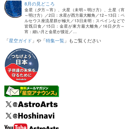
8月の見どころ
金星（夕方～宵）、火星（未明～明け方）、土星（宵
～明け方）／2日：水星が西方最大離角／12～13日：ペ
ルセウス座流星群が極大／13日未明：スペインなどで
皆既日食／15日：金星が東方最大離角／16日夕方～
宵：細い月と金星が接近／…
「
星空ガイド
」や「
特集一覧
」もご覧ください