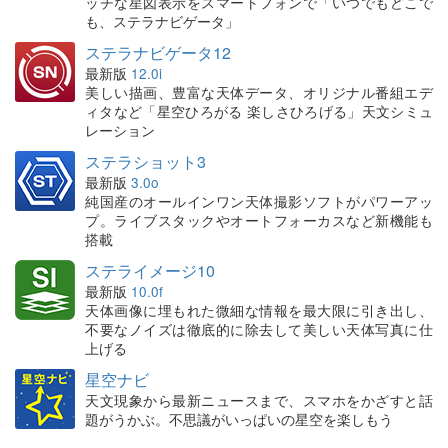
ッチな星図表示をスマートフォンで「いつでもどこで
も、ステラナビゲータ」
ステラナビゲータ12
最新版
12.0i
美しい描画、豊富な天体データ、オリジナル番組エデ
ィタなど「星空ひろがる 楽しさひろげる」天文シミュ
レーション
ステラショット3
最新版
3.0o
純国産のオールインワン天体撮影ソフトがパワーアッ
プ。ライブスタックやオートフォーカスなど新機能も
搭載
ステライメージ10
最新版
10.0f
天体画像に埋もれた微細な情報を最大限に引き出し、
不要なノイズは徹底的に除去して美しい天体写真に仕
上げる
星空ナビ
天文現象から最新ニュースまで、スマホをかざすと話
題がうかぶ。不思議がいっぱいの星空を楽しもう