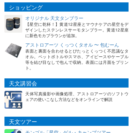
ショッピング
オリジナル 天文タンブラー
【星空に乾杯！】黄道12星座とマウナケアの星空をデ
ザインしたステンレスサーモタンブラー。黄道12星座
に新色モカブラウンが追加。
アストロアーツ くっつくタオル 〜 包むーん
表面と裏面を合わせるとぴたっとくっつく不思議なタ
オル。ペットボトルやスマホ、アイピースやケーブル
等を結び目なしで包んで収納。表面には月面をプリン
ト。
天文講習会
天体写真撮影や画像処理、アストロアーツのソフトウ
ェアの使いこなし方法などをオンラインで解説
天文ツアー
モンゴル「星空」ゲル・キャンプツアー