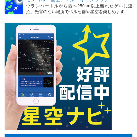
ウランバートルから西へ250km以上離れたゲルに連
泊。光害のない場所でペルセ群や星空を楽しめます