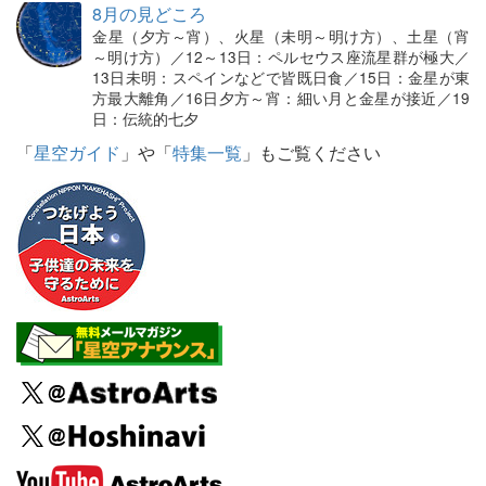
8月の見どころ
金星（夕方～宵）、火星（未明～明け方）、土星（宵
～明け方）／12～13日：ペルセウス座流星群が極大／
13日未明：スペインなどで皆既日食／15日：金星が東
方最大離角／16日夕方～宵：細い月と金星が接近／19
日：伝統的七夕
「
星空ガイド
」や「
特集一覧
」もご覧ください