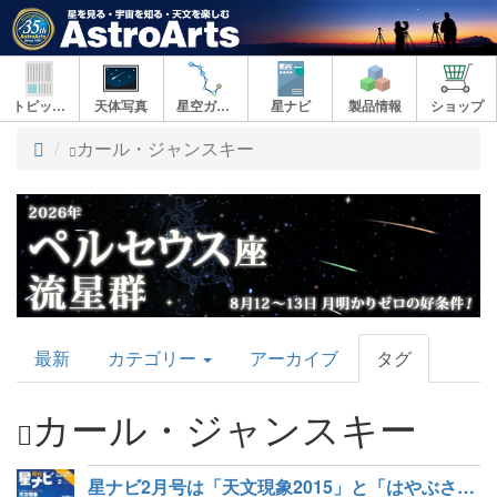
トピックス
天体写真
星空ガイド
星ナビ
製品情報
ショップ
ト
カール・ジャンスキー
ッ
プ
AstroArts
最新
カテゴリー
アーカイブ
タグ
Topics
カール・ジャンスキー
星ナビ2月号は「天文現象2015」と「はやぶさ2」の出帆