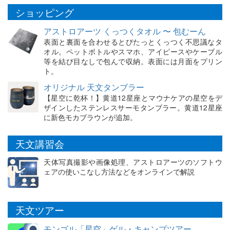
ショッピング
アストロアーツ くっつくタオル 〜 包むーん
表面と裏面を合わせるとぴたっとくっつく不思議なタ
オル。ペットボトルやスマホ、アイピースやケーブル
等を結び目なしで包んで収納。表面には月面をプリン
ト。
オリジナル 天文タンブラー
【星空に乾杯！】黄道12星座とマウナケアの星空をデ
ザインしたステンレスサーモタンブラー。黄道12星座
に新色モカブラウンが追加。
天文講習会
天体写真撮影や画像処理、アストロアーツのソフトウ
ェアの使いこなし方法などをオンラインで解説
天文ツアー
モンゴル「星空」ゲル・キャンプツアー