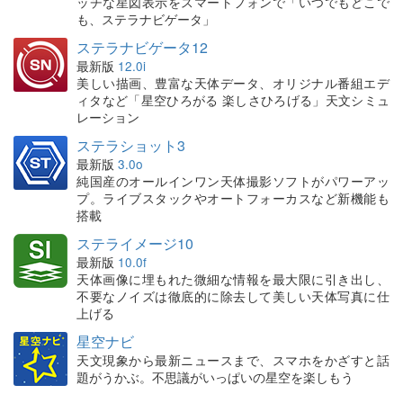
ッチな星図表示をスマートフォンで「いつでもどこで
も、ステラナビゲータ」
ステラナビゲータ12
最新版
12.0i
美しい描画、豊富な天体データ、オリジナル番組エデ
ィタなど「星空ひろがる 楽しさひろげる」天文シミュ
レーション
ステラショット3
最新版
3.0o
純国産のオールインワン天体撮影ソフトがパワーアッ
プ。ライブスタックやオートフォーカスなど新機能も
搭載
ステライメージ10
最新版
10.0f
天体画像に埋もれた微細な情報を最大限に引き出し、
不要なノイズは徹底的に除去して美しい天体写真に仕
上げる
星空ナビ
天文現象から最新ニュースまで、スマホをかざすと話
題がうかぶ。不思議がいっぱいの星空を楽しもう