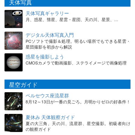
天体写真
天体写真ギャラリー
月、惑星、彗星、星雲・星団、天の川、星景、…
デジタル天体写真入門
PCソフトで撮影＆処理。明るい場所でもできる星雲・
星団撮影を初歩から解説
惑星を撮影しよう
CMOSカメラで動画撮影、ステライメージで画像処理
星空ガイド
ペルセウス座流星群
8月12～13日が一番の見ごろ。月明かりゼロの好条件！
夏休み 天体観察ガイド
夏の大三角、天の川、流星群、星空撮影。初級者向け
の観察ガイド