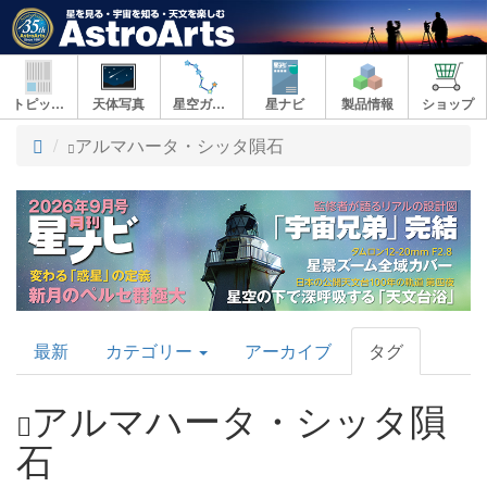
トピックス
天体写真
星空ガイド
星ナビ
製品情報
ショップ
ト
アルマハータ・シッタ隕石
ッ
プ
AstroArts
最新
カテゴリー
アーカイブ
タグ
Topics
アルマハータ・シッタ隕
石