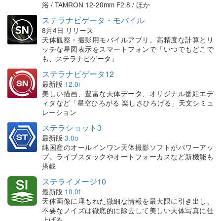
浴 / TAMRON 12-20mm F2.8 / ほか
ステラナビゲータ・モバイル
8月4日 リリース
天体観察・撮影用モバイルアプリ。高精度な計算とリ
ッチな星図表示をスマートフォンで「いつでもどこで
も、ステラナビゲータ」
ステラナビゲータ12
最新版
12.0i
美しい描画、豊富な天体データ、オリジナル番組エデ
ィタなど「星空ひろがる 楽しさひろげる」天文シミュ
レーション
ステラショット3
最新版
3.0o
純国産のオールインワン天体撮影ソフトがパワーアッ
プ。ライブスタックやオートフォーカスなど新機能も
搭載
ステライメージ10
最新版
10.0f
天体画像に埋もれた微細な情報を最大限に引き出し、
不要なノイズは徹底的に除去して美しい天体写真に仕
上げる