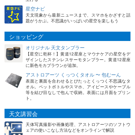
星空ナビ
天文現象から最新ニュースまで、スマホをかざすと話
題がうかぶ。不思議がいっぱいの星空を楽しもう
ショッピング
オリジナル 天文タンブラー
【星空に乾杯！】黄道12星座とマウナケアの星空をデ
ザインしたステンレスサーモタンブラー。黄道12星座
に新色モカブラウンが追加。
アストロアーツ くっつくタオル 〜 包むーん
表面と裏面を合わせるとぴたっとくっつく不思議なタ
オル。ペットボトルやスマホ、アイピースやケーブル
等を結び目なしで包んで収納。表面には月面をプリン
ト。
天文講習会
天体写真撮影や画像処理、アストロアーツのソフトウ
ェアの使いこなし方法などをオンラインで解説