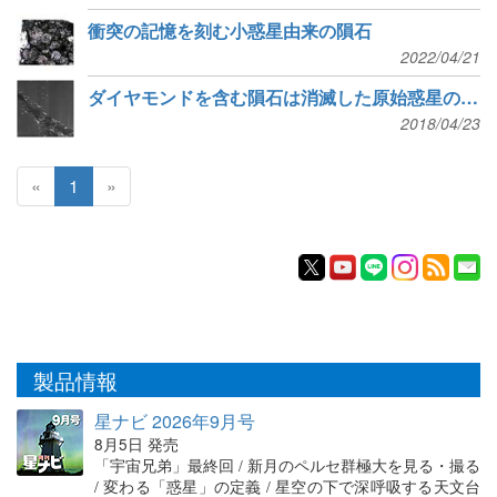
衝突の記憶を刻む小惑星由来の隕石
2022/04/21
ダイヤモンドを含む隕石は消滅した原始惑星の一部
2018/04/23
«
1
»
製品情報
星ナビ 2026年9月号
8月5日 発売
「宇宙兄弟」最終回 / 新月のペルセ群極大を見る・撮る
/ 変わる「惑星」の定義 / 星空の下で深呼吸する天文台