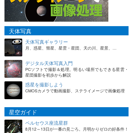
天体写真
天体写真ギャラリー
月、惑星、彗星、星雲・星団、天の川、星景、…
デジタル天体写真入門
PCソフトで撮影＆処理。明るい場所でもできる星雲・
星団撮影を初歩から解説
惑星を撮影しよう
CMOSカメラで動画撮影、ステライメージで画像処理
星空ガイド
ペルセウス座流星群
8月12～13日が一番の見ごろ。月明かりゼロの好条件！