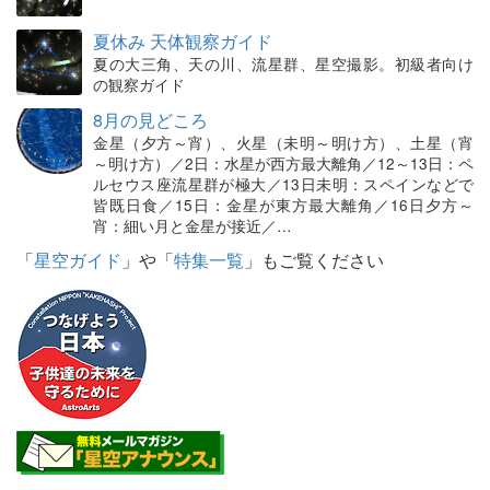
夏休み 天体観察ガイド
夏の大三角、天の川、流星群、星空撮影。初級者向け
の観察ガイド
8月の見どころ
金星（夕方～宵）、火星（未明～明け方）、土星（宵
～明け方）／2日：水星が西方最大離角／12～13日：ペ
ルセウス座流星群が極大／13日未明：スペインなどで
皆既日食／15日：金星が東方最大離角／16日夕方～
宵：細い月と金星が接近／…
「
星空ガイド
」や「
特集一覧
」もご覧ください