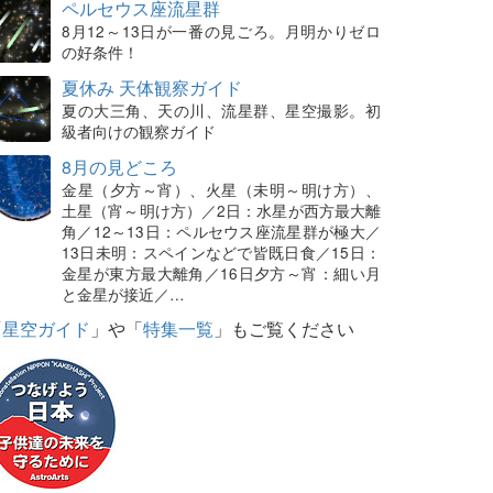
ペルセウス座流星群
8月12～13日が一番の見ごろ。月明かりゼロ
の好条件！
夏休み 天体観察ガイド
夏の大三角、天の川、流星群、星空撮影。初
級者向けの観察ガイド
8月の見どころ
金星（夕方～宵）、火星（未明～明け方）、
土星（宵～明け方）／2日：水星が西方最大離
角／12～13日：ペルセウス座流星群が極大／
13日未明：スペインなどで皆既日食／15日：
金星が東方最大離角／16日夕方～宵：細い月
と金星が接近／…
「
星空ガイド
」や「
特集一覧
」もご覧ください