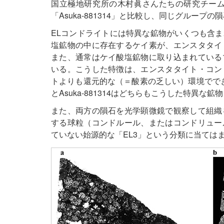
国立極地研究所の木村眞さんたちの研究チーム
「Asuka-881314」と比較し、同じグルー
ELコンドライトには特異な鉱物がいくつも含
塩鉱物の中に存在するケイ素が、エンスタタイ
また、通常はケイ酸塩鉱物に取り込まれている
いる。こうした特徴は、エンスタタイト・コン
トよりも還元的な（＝酸素の乏しい）環境ででき
とAsuka-881314はどちらもこうした特異
また、両方の隕石を光学顕微鏡で観察して組織
する球粒（コンドルール、またはコンドリュー
ていない始源的な「EL3」という分類に当ては