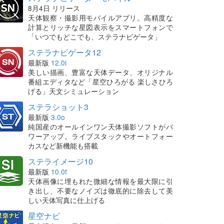
8月4日 リリース
天体観察・撮影用モバイルアプリ。高精度な
計算とリッチな星図表示をスマートフォンで
「いつでもどこでも、ステラナビゲータ」
ステラナビゲータ12
最新版
12.0i
美しい描画、豊富な天体データ、オリジナル
番組エディタなど「星空ひろがる 楽しさひろ
げる」天文シミュレーション
ステラショット3
最新版
3.0o
純国産のオールインワン天体撮影ソフトがパ
ワーアップ。ライブスタックやオートフォー
カスなど新機能も搭載
ステライメージ10
最新版
10.0f
天体画像に埋もれた微細な情報を最大限に引
き出し、不要なノイズは徹底的に除去して美
しい天体写真に仕上げる
星空ナビ