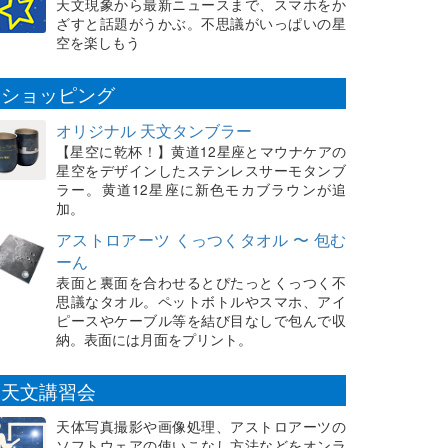
天文現象から最新ニュースまで、スマホをか
ざすと話題がうかぶ。不思議がいっぱいの星
空を楽しもう
ショッピング
オリジナル 天文タンブラー
【星空に乾杯！】黄道12星座とマウナケアの
星空をデザインしたステンレスサーモタンブ
ラー。黄道12星座に新色モカブラウンが追
加。
アストロアーツ くっつくタオル 〜 包む
ーん
表面と裏面を合わせるとぴたっとくっつく不
思議なタオル。ペットボトルやスマホ、アイ
ピースやケーブル等を結び目なしで包んで収
納。表面には月面をプリント。
天文講習会
天体写真撮影や画像処理、アストロアーツの
ソフトウェアの使いこなし方法などをオンラ