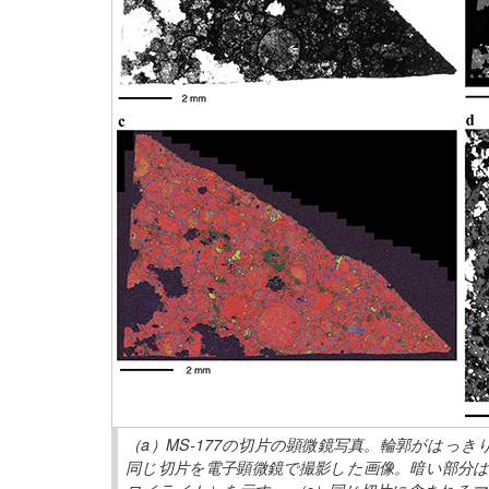
（a）MS-177の切片の顕微鏡写真。輪郭がはっ
同じ切片を電子顕微鏡で撮影した画像。暗い部分