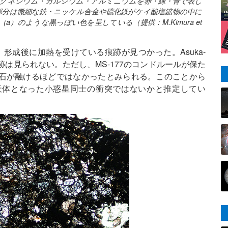
マグネシウム・カルシウム・アルミニウムを赤・緑・青で表し
部分は微細な鉄・ニッケル合金や硫化鉄がケイ酸塩鉱物の中に
のような黒っぽい色を呈している（提供：M.Kimura et
、形成後に加熱を受けている痕跡が見つかった。Asuka-
痕跡は見られない。ただし、MS-177のコンドルールが保た
石が融けるほどではなかったとみられる。このことから
天体となった小惑星同士の衝突ではないかと推定してい