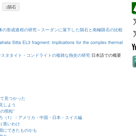
隕石
体の形成過程の研究～スーダンに落下した隕石と南極隕石の比較
hata Sitta EL3 fragment: implications for the complex thermal
ンスタタイト・コンドライトの複雑な熱史の研究
日本語での概要
全て見つかった
見しよう
の雨粒”
ろ（1）：アメリカ・中国・日本・スイス編
り黒いわけ
期にできたものかも