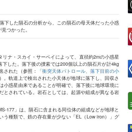
に落下した隕石の分析から、この隕石の母天体だった小惑
が見つかった。
カタリナ・スカイ・サーベイによって、直径約2mの小惑星
下した。落下後の捜索では200個以上の隕石片が計4kg
名された（参照：
「衝突天体パトロール、落下目前の小
）。軌道上で検出された小天体が地球に落下し、回収さ
は小惑星由来であることが明確で、落下後に地球環境に
だとされている。岩石としては、起源や組成が異なる岩
。
S-177」は、隕石に含まれる同位体の組成などが地球と
種類で、鉄の存在量が少ない「EL（Low iron）」グ