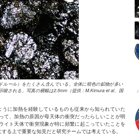
コンドルール）をたくさん含んでいる。全体に暗色の鉱物が多い
る。写真の横幅は2.5mm（提供：M.Kimura et al、国
のように加熱を経験しているものも従来から知られていた
って、加熱の原因が母天体の衝突だったらしいことが明
ライト天体で衝突現象が特に頻繁に起こっていたことを
にする上で重要な知見だと研究チームでは考えている。