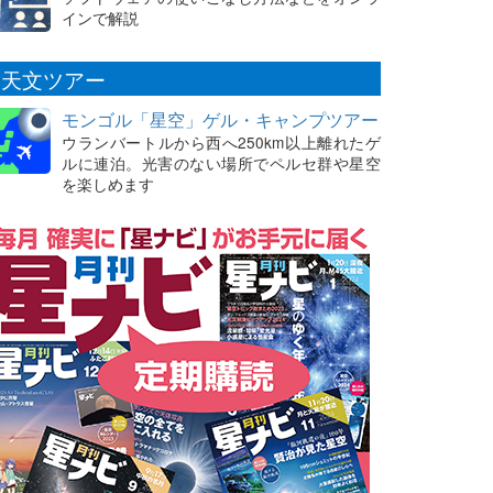
インで解説
天文ツアー
モンゴル「星空」ゲル・キャンプツアー
ウランバートルから西へ250km以上離れたゲ
ルに連泊。光害のない場所でペルセ群や星空
を楽しめます