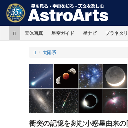
Home
天体写真
星空ガイド
星ナビ
プラネタリ
ト
太陽系
ッ
プ
衝突の記憶を刻む小惑星由来の