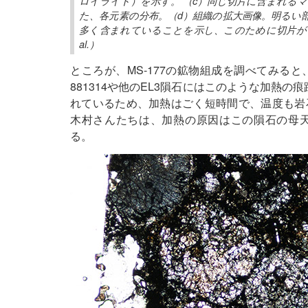
ロイライト）を示す。 （c）同じ切片に含まれる
た、各元素の分布。（d）組織の拡大画像。明るい
多く含まれていることを示し、このために切片が（a）
al.）
ところが、MS-177の鉱物組成を調べてみると
881314や他のEL3隕石にはこのような加熱の
れているため、加熱はごく短時間で、温度も岩
木村さんたちは、加熱の原因はこの隕石の母
る。