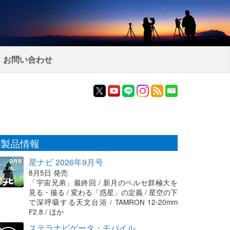
お問い合わせ
製品情報
星ナビ 2026年9月号
8月5日 発売
「宇宙兄弟」最終回 / 新月のペルセ群極大を
見る・撮る / 変わる「惑星」の定義 / 星空の下
で深呼吸する天文台浴 / TAMRON 12-20mm
F2.8 / ほか
ステラナビゲータ・モバイル