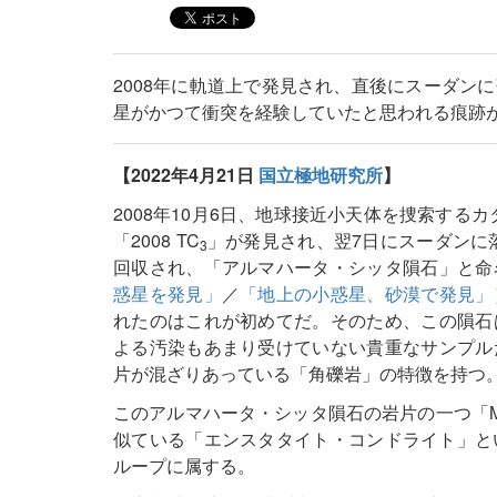
2008年に軌道上で発見され、直後にスーダン
星がかつて衝突を経験していたと思われる痕跡
【2022年4月21日
国立極地研究所
】
2008年10月6日、地球接近小天体を捜索する
「2008 TC
」が発見され、翌7日にスーダンに落
3
回収され、「アルマハータ・シッタ隕石」と命
惑星を発見」
／
「地上の小惑星、砂漠で発見」
れたのはこれが初めてだ。そのため、この隕石
よる汚染もあまり受けていない貴重なサンプル
片が混ざりあっている「角礫岩」の特徴を持つ
このアルマハータ・シッタ隕石の岩片の一つ「M
似ている「エンスタタイト・コンドライト」という
ループに属する。