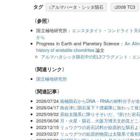
タグ
アルマハータ・シッタ隕石
2008 TC3
〈参照〉
国立極地研究所：
エンスタタイト・コンドライト天
から
Progress in Earth and Planetary Science：
An Alma
history of enstatite chondrites
論文
アルマハタシッタ隕石中のEL3フラグメント：エ
〈関連リンク〉
国立極地研究所
関連記事
2026/07/24
南極隕石からDNA・RNAの材料分子が
2026/04/17
南会津に隕石落下？捜索隊に加わって発
2025/09/02
原始太陽系に降りそそいだ、“溶けた岩石
2025/06/06
月・火星・隕石…大阪万博天文的見どこ
2023/12/15
リュウグウの岩石試料が始原的な隕石よ
2023/02/27
リュウグウの始原的物質は太陽系で最初