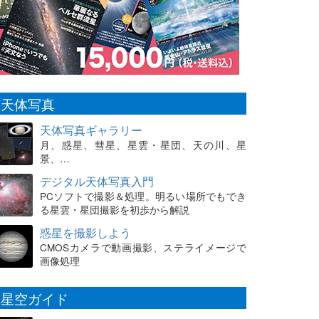
天体写真
天体写真ギャラリー
月、惑星、彗星、星雲・星団、天の川、星
景、…
デジタル天体写真入門
PCソフトで撮影＆処理。明るい場所でもでき
る星雲・星団撮影を初歩から解説
惑星を撮影しよう
CMOSカメラで動画撮影、ステライメージで
画像処理
星空ガイド