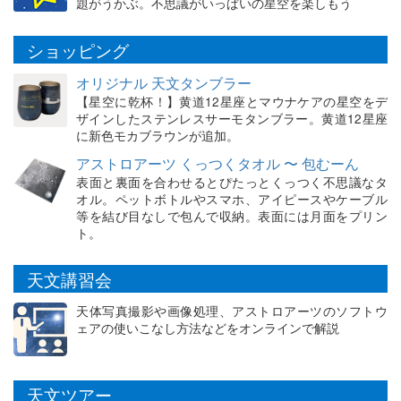
題がうかぶ。不思議がいっぱいの星空を楽しもう
ショッピング
オリジナル 天文タンブラー
【星空に乾杯！】黄道12星座とマウナケアの星空をデ
ザインしたステンレスサーモタンブラー。黄道12星座
に新色モカブラウンが追加。
アストロアーツ くっつくタオル 〜 包むーん
表面と裏面を合わせるとぴたっとくっつく不思議なタ
オル。ペットボトルやスマホ、アイピースやケーブル
等を結び目なしで包んで収納。表面には月面をプリン
ト。
天文講習会
天体写真撮影や画像処理、アストロアーツのソフトウ
ェアの使いこなし方法などをオンラインで解説
天文ツアー