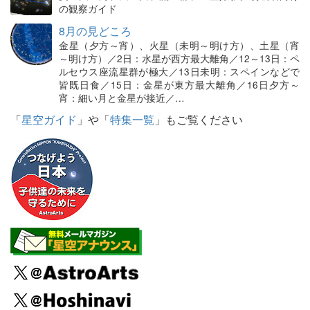
の観察ガイド
8月の見どころ
金星（夕方～宵）、火星（未明～明け方）、土星（宵
～明け方）／2日：水星が西方最大離角／12～13日：ペ
ルセウス座流星群が極大／13日未明：スペインなどで
皆既日食／15日：金星が東方最大離角／16日夕方～
宵：細い月と金星が接近／…
「
星空ガイド
」や「
特集一覧
」もご覧ください