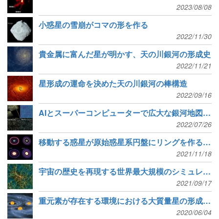
2023/08/08
小惑星の雪崩がコマの形を作る
2022/11/30
貴金属に富んだ星が明かす、天の川銀河の形成史
2022/11/21
星形成の運命を決めた天の川銀河の棒構造
2022/09/16
AIとスーパーコンピューターで広大な銀河地図を解読
2022/07/26
移動する惑星が原始惑星系円盤にリングを作る可能性
2021/11/18
宇宙の歴史を再現する世界最大規模のシミュレーション
2021/09/17
重元素が存在する環境における大質量星の形成メカニズム
2020/06/04