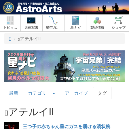
トピックス
天体写真
星空ガイド
星ナビ
製品情報
ショップ
ト
アテルイII
ッ
プ
AstroArts
最新
カテゴリー
アーカイブ
タグ
Topics
アテルイII
三つ子の赤ちゃん星にガスを届ける渦状腕