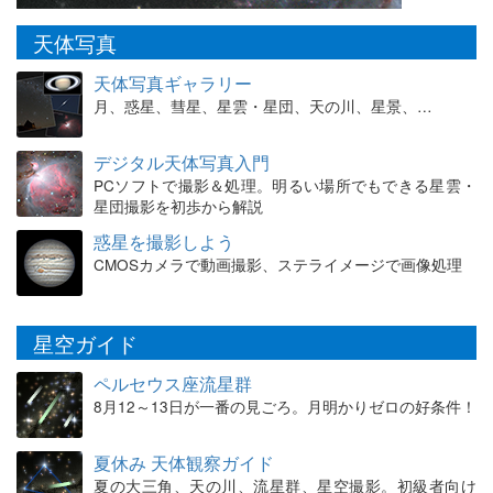
天体写真
天体写真ギャラリー
月、惑星、彗星、星雲・星団、天の川、星景、…
デジタル天体写真入門
PCソフトで撮影＆処理。明るい場所でもできる星雲・
星団撮影を初歩から解説
惑星を撮影しよう
CMOSカメラで動画撮影、ステライメージで画像処理
星空ガイド
ペルセウス座流星群
8月12～13日が一番の見ごろ。月明かりゼロの好条件！
夏休み 天体観察ガイド
夏の大三角、天の川、流星群、星空撮影。初級者向け