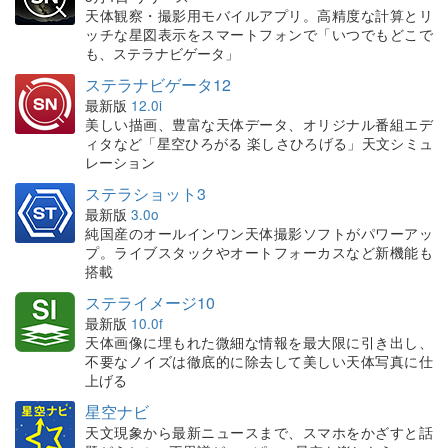
天体観察・撮影用モバイルアプリ。高精度な計算とリ
ッチな星図表示をスマートフォンで「いつでもどこで
も、ステラナビゲータ」
ステラナビゲータ12
最新版
12.0i
美しい描画、豊富な天体データ、オリジナル番組エデ
ィタなど「星空ひろがる 楽しさひろげる」天文シミュ
レーション
ステラショット3
最新版
3.0o
純国産のオールインワン天体撮影ソフトがパワーアッ
プ。ライブスタックやオートフォーカスなど新機能も
搭載
ステライメージ10
最新版
10.0f
天体画像に埋もれた微細な情報を最大限に引き出し、
不要なノイズは徹底的に除去して美しい天体写真に仕
上げる
星空ナビ
天文現象から最新ニュースまで、スマホをかざすと話