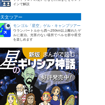
インで解説
天文ツアー
モンゴル「星空」ゲル・キャンプツアー
ウランバートルから西へ250km以上離れたゲ
ルに連泊。光害のない場所でペルセ群や星空
を楽しめます