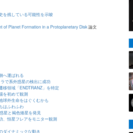
史を残している可能性を示唆
nt of Planet Formation in a Protoplanetary Disk
論文
側へ運ばれる
メラで系外惑星の検出に成功
移領域「ENDTRANZ」を特定
場を初めて観測
地球外生命をはぐくむかも
ちはふわふわ
大惑星と褐色矮星を発見
功、恒星フレアをモニター観測
のダイナミックな動き