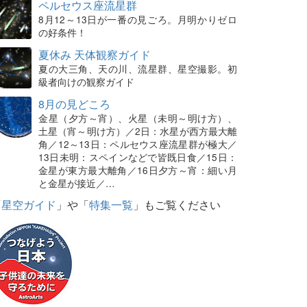
ペルセウス座流星群
8月12～13日が一番の見ごろ。月明かりゼロ
の好条件！
夏休み 天体観察ガイド
夏の大三角、天の川、流星群、星空撮影。初
級者向けの観察ガイド
8月の見どころ
金星（夕方～宵）、火星（未明～明け方）、
土星（宵～明け方）／2日：水星が西方最大離
角／12～13日：ペルセウス座流星群が極大／
13日未明：スペインなどで皆既日食／15日：
金星が東方最大離角／16日夕方～宵：細い月
と金星が接近／…
「
星空ガイド
」や「
特集一覧
」もご覧ください