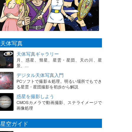
天体写真
天体写真ギャラリー
月、惑星、彗星、星雲・星団、天の川、星
景、…
デジタル天体写真入門
PCソフトで撮影＆処理。明るい場所でもでき
る星雲・星団撮影を初歩から解説
惑星を撮影しよう
CMOSカメラで動画撮影、ステライメージで
画像処理
星空ガイド