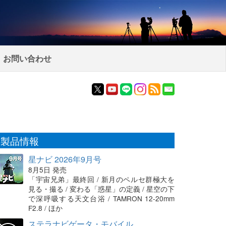
お問い合わせ
製品情報
星ナビ 2026年9月号
8月5日 発売
「宇宙兄弟」最終回 / 新月のペルセ群極大を
見る・撮る / 変わる「惑星」の定義 / 星空の下
で深呼吸する天文台浴 / TAMRON 12-20mm
F2.8 / ほか
ステラナビゲータ・モバイル