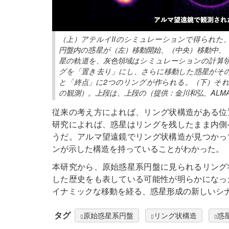
（上）アテルイIIのシミュレーションで得られた
円盤内の惑星が（左）移動開始、（中央）移動中、
星の軌道を、灰色領域はシミュレーションの計算
グを「置き去り」にし、さらに移動した惑星がそ
と「終点」に2つのリングが作られる。（下）そ
の観測）。上段は、上段の（提供：金川和弘、ALMA (ES
従来の考え方によれば、リング状構造がある位
研究によれば、惑星はリングを残したまま内側
うだ。アルマ望遠鏡でリング状構造が見つかっ
ンが示した構造を持っていることがわかった。
本研究から、原始惑星系円盤に見られるリング
した歴史をも表している可能性が明らかになっ
イナミックな移動を経る、惑星形成の新しいシ
タグ
原始惑星系円盤
リング状構造
惑