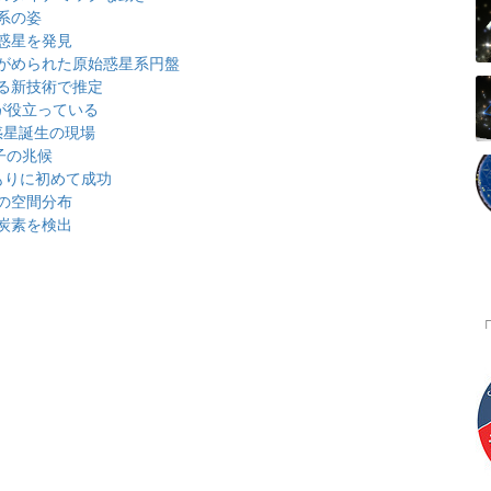
系の姿
惑星を発見
がめられた原始惑星系円盤
る新技術で推定
が役立っている
惑星誕生の現場
子の兆候
もりに初めて成功
の空間分布
炭素を検出