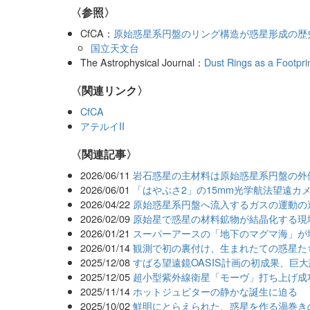
〈参照〉
CfCA：
原始惑星系円盤のリング構造が惑星形成の歴
国立天文台
The Astrophysical Journal：
Dust Rings as a Footpri
〈関連リンク〉
CfCA
アテルイII
関連記事
2026/06/11
岩石惑星の主材料は原始惑星系円盤の外
2026/06/01
「はやぶさ2」の15mm光学航法望遠カ
2026/04/22
原始惑星系円盤へ流入するガスの運動の遷
2026/02/09
原始星で惑星の材料鉱物が結晶化する現
2026/01/21
スーパーアースの「地下のマグマ海」が
2026/01/14
観測で初の裏付け、生まれたての惑星た
2025/12/08
すばる望遠鏡OASIS計画の初成果、巨
2025/12/05
超小型紫外線衛星「モーヴ」打ち上げ成
2025/11/14
ホットジュピターの静かな誕生に迫る
2025/10/02
鮮明にとらえられた、惑星を作る渦巻き