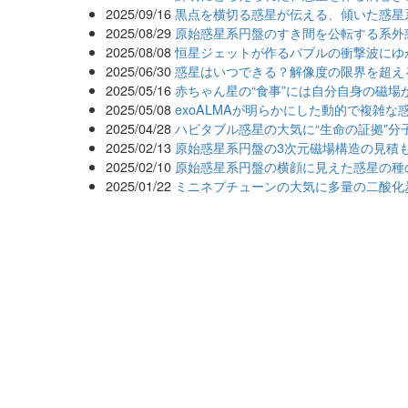
2025/09/16
黒点を横切る惑星が伝える、傾いた惑星
2025/08/29
原始惑星系円盤のすき間を公転する系外
2025/08/08
恒星ジェットが作るバブルの衝撃波にゆ
2025/06/30
惑星はいつできる？解像度の限界を超え
2025/05/16
赤ちゃん星の“食事”には自分自身の磁場
2025/05/08
exoALMAが明らかにした動的で複雑な
2025/04/28
ハビタブル惑星の大気に“生命の証拠”分
2025/02/13
原始惑星系円盤の3次元磁場構造の見積
2025/02/10
原始惑星系円盤の横顔に見えた惑星の種
2025/01/22
ミニネプチューンの大気に多量の二酸化