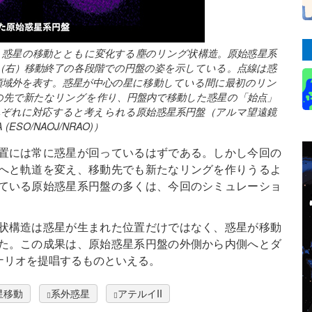
、惑星の移動とともに変化する塵のリング状構造。原始惑星系
（右）移動終了の各段階での円盤の姿を示している。点線は惑
領域外を表す。惑星が中心の星に移動している間に最初のリン
の先で新たなリングを作り、円盤内で移動した惑星の「始点」
れぞれに対応すると考えられる原始惑星系円盤（アルマ望遠鏡
O/NAOJ/NRAO)）
置には常に惑星が回っているはずである。しかし今回の
へと軌道を変え、移動先でも新たなリングを作りうるよ
ている原始惑星系円盤の多くは、今回のシミュレーショ
状構造は惑星が生まれた位置だけではなく、惑星が移動
た。この成果は、原始惑星系円盤の外側から内側へとダ
ナリオを提唱するものといえる。
星移動
系外惑星
アテルイII