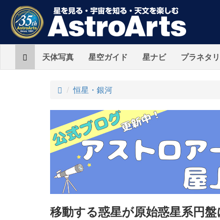
Home
天体写真
星空ガイド
星ナビ
プラネタリ
ト
恒星・銀河
ッ
プ
移動する惑星が原始惑星系円盤