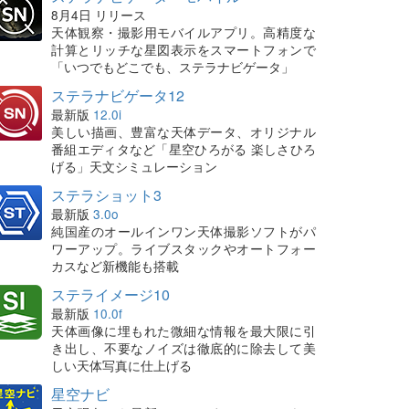
8月4日 リリース
天体観察・撮影用モバイルアプリ。高精度な
計算とリッチな星図表示をスマートフォンで
「いつでもどこでも、ステラナビゲータ」
ステラナビゲータ12
最新版
12.0i
美しい描画、豊富な天体データ、オリジナル
番組エディタなど「星空ひろがる 楽しさひろ
げる」天文シミュレーション
ステラショット3
最新版
3.0o
純国産のオールインワン天体撮影ソフトがパ
ワーアップ。ライブスタックやオートフォー
カスなど新機能も搭載
ステライメージ10
最新版
10.0f
天体画像に埋もれた微細な情報を最大限に引
き出し、不要なノイズは徹底的に除去して美
しい天体写真に仕上げる
星空ナビ