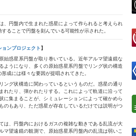
は、円盤内で生まれた惑星によって作られると考えられ
動することで円盤を刻んでいる可能性が示された。
ションプロジェクト
】
原始惑星系円盤が取り巻いている。近年アルマ望遠鏡な
るようになり、多くの原始惑星系円盤でリング状の構造
の形成には様々な要因が提唱されてきた。
リング状構造に関わっているというものだ。惑星の通り
まれたり、弾かれたりする。これによって軌道に沿って
状に集まることが、シミュレーションによって確かめら
ものもあり、ただ惑星が存在しているだけでは説明がつ
ては、円盤内におけるガスの複雑な動きである乱流が大
ルマ望遠鏡の観測で、原始惑星系円盤内の乱流は弱いこ