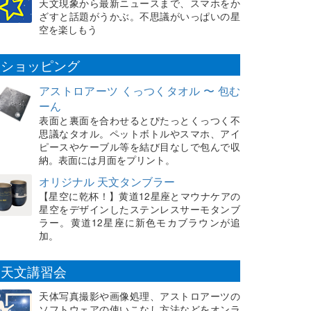
天文現象から最新ニュースまで、スマホをか
ざすと話題がうかぶ。不思議がいっぱいの星
空を楽しもう
ショッピング
アストロアーツ くっつくタオル 〜 包む
ーん
表面と裏面を合わせるとぴたっとくっつく不
思議なタオル。ペットボトルやスマホ、アイ
ピースやケーブル等を結び目なしで包んで収
納。表面には月面をプリント。
オリジナル 天文タンブラー
【星空に乾杯！】黄道12星座とマウナケアの
星空をデザインしたステンレスサーモタンブ
ラー。黄道12星座に新色モカブラウンが追
加。
天文講習会
天体写真撮影や画像処理、アストロアーツの
ソフトウェアの使いこなし方法などをオンラ