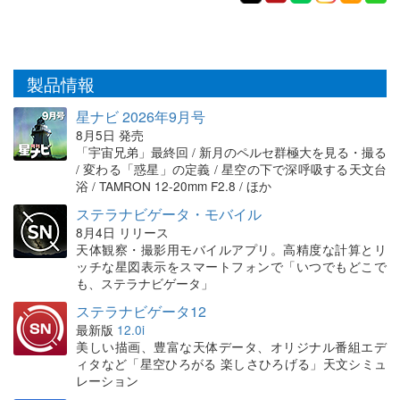
製品情報
星ナビ 2026年9月号
8月5日 発売
「宇宙兄弟」最終回 / 新月のペルセ群極大を見る・撮る
/ 変わる「惑星」の定義 / 星空の下で深呼吸する天文台
浴 / TAMRON 12-20mm F2.8 / ほか
ステラナビゲータ・モバイル
8月4日 リリース
天体観察・撮影用モバイルアプリ。高精度な計算とリ
ッチな星図表示をスマートフォンで「いつでもどこで
も、ステラナビゲータ」
ステラナビゲータ12
最新版
12.0i
美しい描画、豊富な天体データ、オリジナル番組エデ
ィタなど「星空ひろがる 楽しさひろげる」天文シミュ
レーション