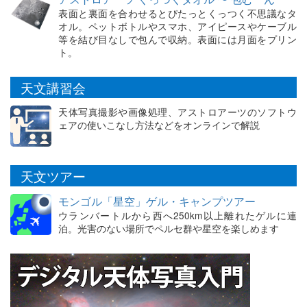
表面と裏面を合わせるとぴたっとくっつく不思議なタ
オル。ペットボトルやスマホ、アイピースやケーブル
等を結び目なしで包んで収納。表面には月面をプリン
ト。
天文講習会
天体写真撮影や画像処理、アストロアーツのソフトウ
ェアの使いこなし方法などをオンラインで解説
天文ツアー
モンゴル「星空」ゲル・キャンプツアー
ウランバートルから西へ250km以上離れたゲルに連
泊。光害のない場所でペルセ群や星空を楽しめます