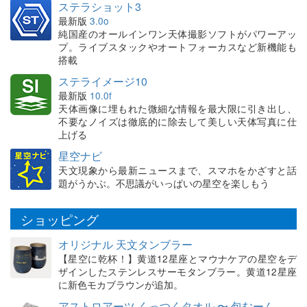
ステラショット3
最新版
3.0o
純国産のオールインワン天体撮影ソフトがパワーアッ
プ。ライブスタックやオートフォーカスなど新機能も
搭載
ステライメージ10
最新版
10.0f
天体画像に埋もれた微細な情報を最大限に引き出し、
不要なノイズは徹底的に除去して美しい天体写真に仕
上げる
星空ナビ
天文現象から最新ニュースまで、スマホをかざすと話
題がうかぶ。不思議がいっぱいの星空を楽しもう
ショッピング
オリジナル 天文タンブラー
【星空に乾杯！】黄道12星座とマウナケアの星空をデ
ザインしたステンレスサーモタンブラー。黄道12星座
に新色モカブラウンが追加。
アストロアーツ くっつくタオル 〜 包むーん