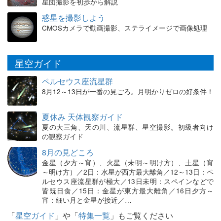
星団撮影を初歩から解説
惑星を撮影しよう
CMOSカメラで動画撮影、ステライメージで画像処理
星空ガイド
ペルセウス座流星群
8月12～13日が一番の見ごろ。月明かりゼロの好条件！
夏休み 天体観察ガイド
夏の大三角、天の川、流星群、星空撮影。初級者向け
の観察ガイド
8月の見どころ
金星（夕方～宵）、火星（未明～明け方）、土星（宵
～明け方）／2日：水星が西方最大離角／12～13日：ペ
ルセウス座流星群が極大／13日未明：スペインなどで
皆既日食／15日：金星が東方最大離角／16日夕方～
宵：細い月と金星が接近／…
「
星空ガイド
」や「
特集一覧
」もご覧ください