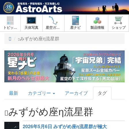
トピックス
天体写真
星空ガイド
星ナビ
製品情報
ショップ
ト
みずがめ座η流星群
ッ
プ
AstroArts
最新
カテゴリー
アーカイブ
タグ
Topics
みずがめ座η流星群
2026年5月6日 みずがめ座η流星群が極大