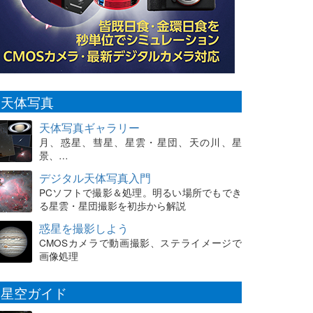
天体写真
天体写真ギャラリー
月、惑星、彗星、星雲・星団、天の川、星
景、…
デジタル天体写真入門
PCソフトで撮影＆処理。明るい場所でもでき
る星雲・星団撮影を初歩から解説
惑星を撮影しよう
CMOSカメラで動画撮影、ステライメージで
画像処理
星空ガイド