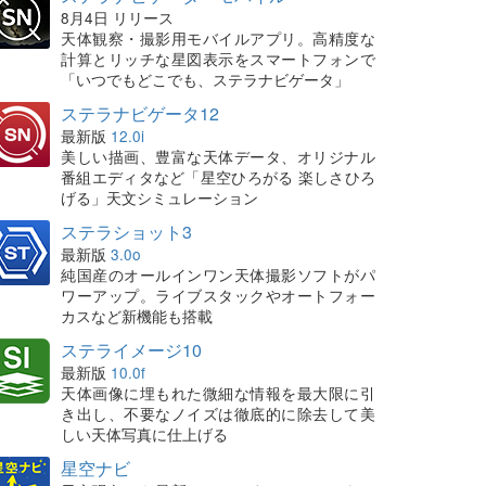
8月4日 リリース
天体観察・撮影用モバイルアプリ。高精度な
計算とリッチな星図表示をスマートフォンで
「いつでもどこでも、ステラナビゲータ」
ステラナビゲータ12
最新版
12.0i
美しい描画、豊富な天体データ、オリジナル
番組エディタなど「星空ひろがる 楽しさひろ
げる」天文シミュレーション
ステラショット3
最新版
3.0o
純国産のオールインワン天体撮影ソフトがパ
ワーアップ。ライブスタックやオートフォー
カスなど新機能も搭載
ステライメージ10
最新版
10.0f
天体画像に埋もれた微細な情報を最大限に引
き出し、不要なノイズは徹底的に除去して美
しい天体写真に仕上げる
星空ナビ