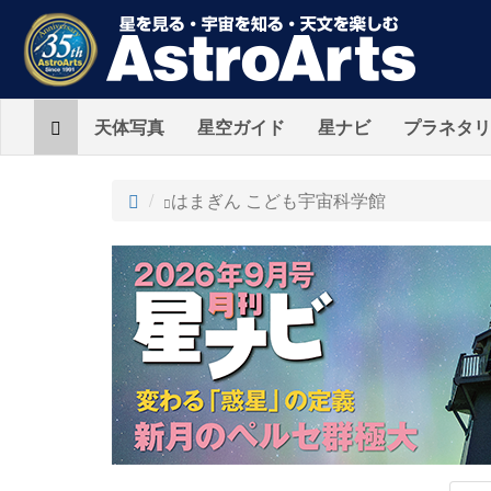
Home
天体写真
星空ガイド
星ナビ
プラネタリ
ト
はまぎん こども宇宙科学館
ッ
プ
AstroArts