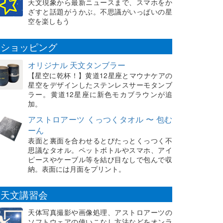
天文現象から最新ニュースまで、スマホをか
ざすと話題がうかぶ。不思議がいっぱいの星
空を楽しもう
ショッピング
オリジナル 天文タンブラー
【星空に乾杯！】黄道12星座とマウナケアの
星空をデザインしたステンレスサーモタンブ
ラー。黄道12星座に新色モカブラウンが追
加。
アストロアーツ くっつくタオル 〜 包む
ーん
表面と裏面を合わせるとぴたっとくっつく不
思議なタオル。ペットボトルやスマホ、アイ
ピースやケーブル等を結び目なしで包んで収
納。表面には月面をプリント。
天文講習会
天体写真撮影や画像処理、アストロアーツの
ソフトウェアの使いこなし方法などをオンラ