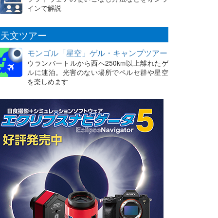
インで解説
天文ツアー
モンゴル「星空」ゲル・キャンプツアー
ウランバートルから西へ250km以上離れたゲ
ルに連泊。光害のない場所でペルセ群や星空
を楽しめます