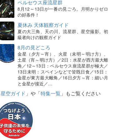
ペルセウス座流星群
8月12～13日が一番の見ごろ。月明かりゼロ
の好条件！
夏休み 天体観察ガイド
夏の大三角、天の川、流星群、星空撮影。初
級者向けの観察ガイド
8月の見どころ
金星（夕方～宵）、火星（未明～明け方）、
土星（宵～明け方）／2日：水星が西方最大離
角／12～13日：ペルセウス座流星群が極大／
13日未明：スペインなどで皆既日食／15日：
金星が東方最大離角／16日夕方～宵：細い月
と金星が接近／…
「
星空ガイド
」や「
特集一覧
」もご覧ください