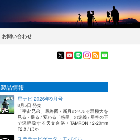
お問い合わせ
製品情報
星ナビ 2026年9月号
8月5日 発売
「宇宙兄弟」最終回 / 新月のペルセ群極大を
見る・撮る / 変わる「惑星」の定義 / 星空の下
で深呼吸する天文台浴 / TAMRON 12-20mm
F2.8 / ほか
ステラナビゲータ・モバイル