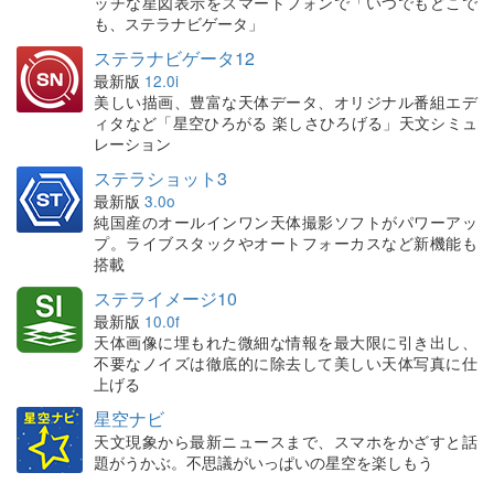
ッチな星図表示をスマートフォンで「いつでもどこで
も、ステラナビゲータ」
ステラナビゲータ12
最新版
12.0i
美しい描画、豊富な天体データ、オリジナル番組エデ
ィタなど「星空ひろがる 楽しさひろげる」天文シミュ
レーション
ステラショット3
最新版
3.0o
純国産のオールインワン天体撮影ソフトがパワーアッ
プ。ライブスタックやオートフォーカスなど新機能も
搭載
ステライメージ10
最新版
10.0f
天体画像に埋もれた微細な情報を最大限に引き出し、
不要なノイズは徹底的に除去して美しい天体写真に仕
上げる
星空ナビ
天文現象から最新ニュースまで、スマホをかざすと話
題がうかぶ。不思議がいっぱいの星空を楽しもう