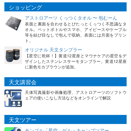
ショッピング
アストロアーツ くっつくタオル 〜 包むーん
表面と裏面を合わせるとぴたっとくっつく不思議なタ
オル。ペットボトルやスマホ、アイピースやケーブル
等を結び目なしで包んで収納。表面には月面をプリン
ト。
オリジナル 天文タンブラー
【星空に乾杯！】黄道12星座とマウナケアの星空をデ
ザインしたステンレスサーモタンブラー。黄道12星座
に新色モカブラウンが追加。
天文講習会
天体写真撮影や画像処理、アストロアーツのソフトウ
ェアの使いこなし方法などをオンラインで解説
天文ツアー
モンゴル「星空」ゲル・キャンプツアー