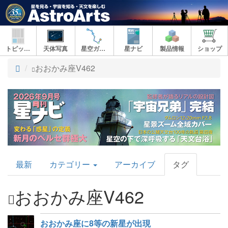
トピックス
天体写真
星空ガイド
星ナビ
製品情報
ショップ
ト
おおかみ座V462
ッ
プ
AstroArts
最新
カテゴリー
アーカイブ
タグ
Topics
おおかみ座V462
おおかみ座に8等の新星が出現