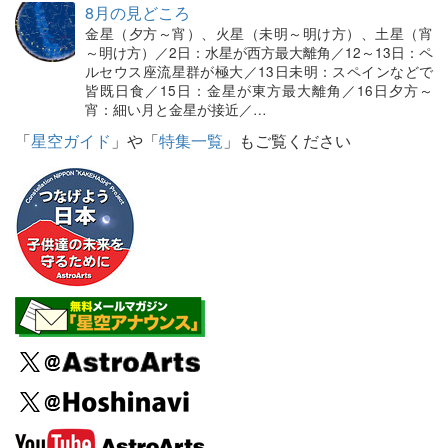
8月の見どころ
金星（夕方～宵）、火星（未明～明け方）、土星（宵
～明け方）／2日：水星が西方最大離角／12～13日：ペ
ルセウス座流星群が極大／13日未明：スペインなどで
皆既日食／15日：金星が東方最大離角／16日夕方～
宵：細い月と金星が接近／…
「
星空ガイド
」や「
特集一覧
」もご覧ください