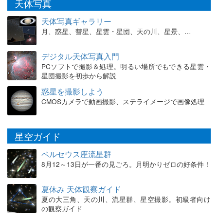
天体写真
天体写真ギャラリー
月、惑星、彗星、星雲・星団、天の川、星景、…
デジタル天体写真入門
PCソフトで撮影＆処理。明るい場所でもできる星雲・
星団撮影を初歩から解説
惑星を撮影しよう
CMOSカメラで動画撮影、ステライメージで画像処理
星空ガイド
ペルセウス座流星群
8月12～13日が一番の見ごろ。月明かりゼロの好条件！
夏休み 天体観察ガイド
夏の大三角、天の川、流星群、星空撮影。初級者向け
の観察ガイド