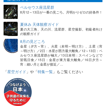
ペルセウス座流星群
8月12～13日が一番の見ごろ。月明かりゼロの好条件！
夏休み 天体観察ガイド
夏の大三角、天の川、流星群、星空撮影。初級者向け
の観察ガイド
8月の見どころ
金星（夕方～宵）、火星（未明～明け方）、土星（宵
～明け方）／2日：水星が西方最大離角／12～13日：ペ
ルセウス座流星群が極大／13日未明：スペインなどで
皆既日食／15日：金星が東方最大離角／16日夕方～
宵：細い月と金星が接近／…
「
星空ガイド
」や「
特集一覧
」もご覧ください