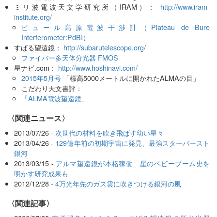
ミリ波電波天文学研究所（IRAM）：
http://www.iram-
institute.org/
ビュール高原電波干渉計（Plateau de Bure
Interferometer:PdBI）
すばる望遠鏡：
http://subarutelescope.org/
ファイバー多天体分光器 FMOS
星ナビ.com：
http://www.hoshinavi.com/
2015年5月号
「標高5000メートルに開かれたALMAの目」
こだわり天文書評：
「ALMA電波望遠鏡」
〈関連ニュース〉
2013/07/26 -
次世代の材料を吹き飛ばす幼い星々
2013/04/26 -
129億年前の初期宇宙に発見、最強スターバースト
銀河
2013/03/15 -
アルマ望遠鏡が本格稼働 星のベビーブーム史を
明かす研究成果も
2012/12/28 -
4万光年先のガス雲に吹きつける銀河の風
関連記事