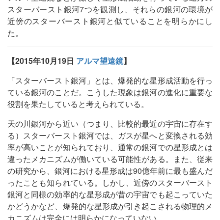
スターバースト銀河7つを観測し、それらの銀河の環境が
近傍のスターバースト銀河と似ていることを明らかにし
た。
【2015年10月19日
アルマ望遠鏡
】
「スターバースト銀河」とは、爆発的な星形成活動を行っ
ている銀河のことだ。こうした現象は銀河の進化に重要な
役割を果たしていると考えられている。
天の川銀河から近い（つまり、比較的最近の宇宙に存在す
る）スターバースト銀河では、ガスが星へと変換される効
率が高いことが知られており、通常の銀河での星形成とは
違ったメカニズムが働いている可能性がある。また、従来
の研究から、銀河における星形成は90億年前に最も盛んだ
ったことも知られている。しかし、近傍のスターバースト
銀河と同様の効率的な星形成が昔の宇宙でも起こっていた
かどうかなど、爆発的な星形成が引き起こされる物理的メ
カニズムは完全には明らかになっていない。