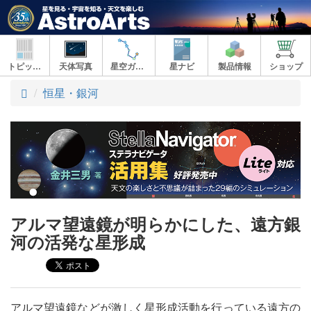
トピックス
天体写真
星空ガイド
星ナビ
製品情報
ショップ
ト
恒星・銀河
ッ
プ
アルマ望遠鏡が明らかにした、遠方銀
河の活発な星形成
アルマ望遠鏡などが激しく星形成活動を行っている遠方の