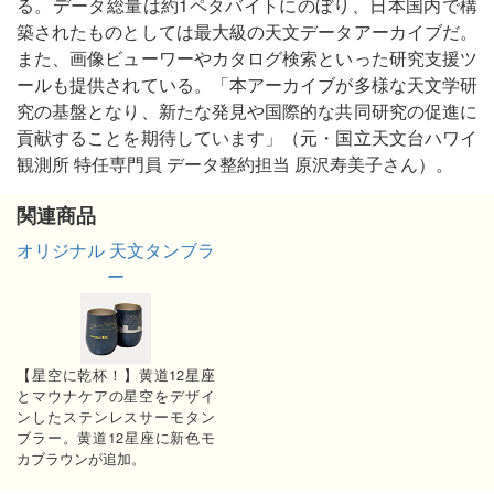
る。データ総量は約1ペタバイトにのぼり、日本国内で構
築されたものとしては最大級の天文データアーカイブだ。
また、画像ビューワーやカタログ検索といった研究支援ツ
ールも提供されている。「本アーカイブが多様な天文学研
究の基盤となり、新たな発見や国際的な共同研究の促進に
貢献することを期待しています」（元・国立天文台ハワイ
観測所 特任専門員 データ整約担当 原沢寿美子さん）。
関連商品
オリジナル 天文タンブラ
ー
【星空に乾杯！】黄道12星座
とマウナケアの星空をデザイ
ンしたステンレスサーモタン
ブラー。黄道12星座に新色モ
カブラウンが追加。