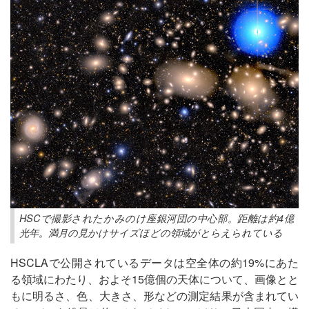
HSCで撮影されたかみのけ座銀河団の中心部。距離は約4億
光年。満月の見かけサイズほどの領域がとらえられている
HSCLAで公開されているデータは空全体の約19%にあた
る領域にわたり、およそ15億個の天体について、画像とと
もに明るさ、色、大きさ、形などの測定結果が含まれてい