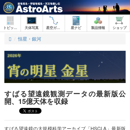
トピックス
天体写真
星空ガイド
星ナビ
製品情報
ショップ
ト
恒星・銀河
ッ
プ
すばる望遠鏡観測データの最新版公
開、15億天体を収録
すばる望遠鏡の大規模科学アーカイブ「HSCLA」最新版