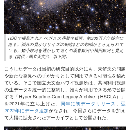
HSCで撮影されたペガスス座矮小銀河。約300万光年彼方に
ある。満月の見かけサイズの6割ほどの領域がとらえられて
いる。矮小銀河を透かして遠くの渦巻銀河や楕円銀河も見え
る（提供：国立天文台、以下同）
こうしたデータは当初の研究目的以外にも、未解決の問題
や新たな発見への手がかりとして利用できる可能性を秘め
ている。そこで国立天文台ハワイ観測所は、共同利用観測
の生データを統一的に整約し、誰もが利用できる形で公開
する「Hyper Suprime-Cam Legacy Archive（HSCLA）」
を2021年に立ち上げた。
同年に初データリリース
、
翌
2022年にデータ追加
がなされ、今回さらにデータを加え
て大幅に拡充されたアーカイブとして公開された。