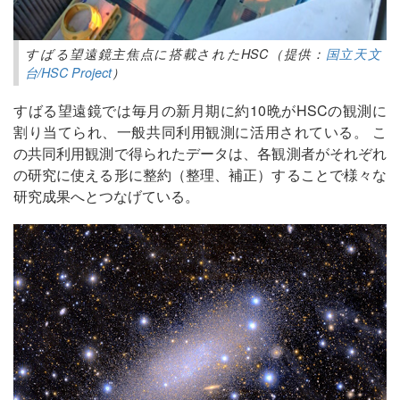
すばる望遠鏡主焦点に搭載されたHSC（提供：
国立天文
台/HSC Project
）
すばる望遠鏡では毎月の新月期に約10晩がHSCの観測に
割り当てられ、一般共同利用観測に活用されている。 こ
の共同利用観測で得られたデータは、各観測者がそれぞれ
の研究に使える形に整約（整理、補正）することで様々な
研究成果へとつなげている。