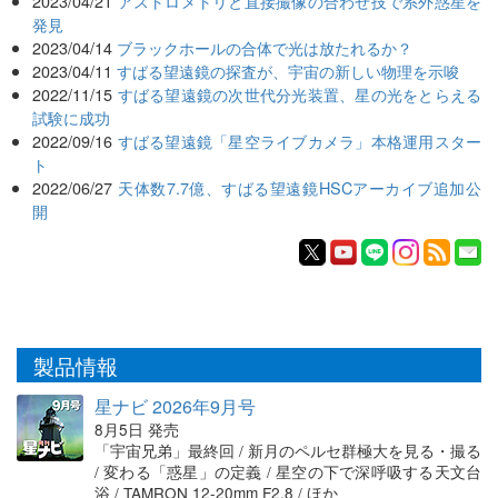
2023/04/21
アストロメトリと直接撮像の合わせ技で系外惑星を
発見
2023/04/14
ブラックホールの合体で光は放たれるか？
2023/04/11
すばる望遠鏡の探査が、宇宙の新しい物理を示唆
2022/11/15
すばる望遠鏡の次世代分光装置、星の光をとらえる
試験に成功
2022/09/16
すばる望遠鏡「星空ライブカメラ」本格運用スター
ト
2022/06/27
天体数7.7億、すばる望遠鏡HSCアーカイブ追加公
開
製品情報
星ナビ 2026年9月号
8月5日 発売
「宇宙兄弟」最終回 / 新月のペルセ群極大を見る・撮る
/ 変わる「惑星」の定義 / 星空の下で深呼吸する天文台
浴 / TAMRON 12-20mm F2.8 / ほか