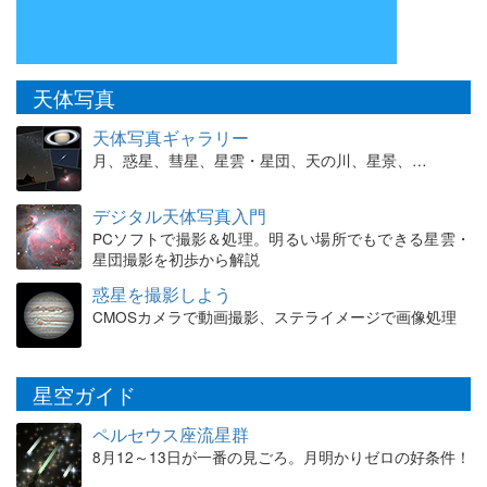
天体写真
天体写真ギャラリー
月、惑星、彗星、星雲・星団、天の川、星景、…
デジタル天体写真入門
PCソフトで撮影＆処理。明るい場所でもできる星雲・
星団撮影を初歩から解説
惑星を撮影しよう
CMOSカメラで動画撮影、ステライメージで画像処理
星空ガイド
ペルセウス座流星群
8月12～13日が一番の見ごろ。月明かりゼロの好条件！