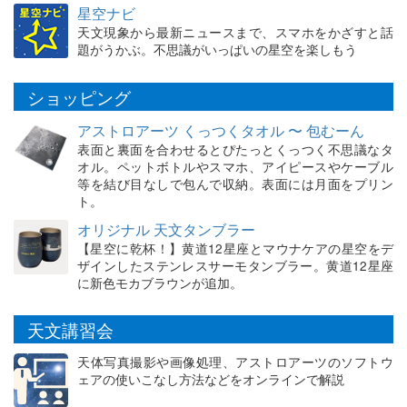
星空ナビ
天文現象から最新ニュースまで、スマホをかざすと話
題がうかぶ。不思議がいっぱいの星空を楽しもう
ショッピング
アストロアーツ くっつくタオル 〜 包むーん
表面と裏面を合わせるとぴたっとくっつく不思議なタ
オル。ペットボトルやスマホ、アイピースやケーブル
等を結び目なしで包んで収納。表面には月面をプリン
ト。
オリジナル 天文タンブラー
【星空に乾杯！】黄道12星座とマウナケアの星空をデ
ザインしたステンレスサーモタンブラー。黄道12星座
に新色モカブラウンが追加。
天文講習会
天体写真撮影や画像処理、アストロアーツのソフトウ
ェアの使いこなし方法などをオンラインで解説