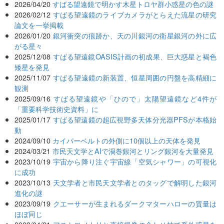
2026/04/20
すばる望遠鏡で明かす木星トロヤ群小惑星の色の謎
2026/02/12
すばる望遠鏡のライブカメラがとらえた流星の研究
論文を一挙掲載
2026/01/20
銀河衝突の痕跡か、天の川銀河の衛星銀河の外に広
がる星々
2025/12/08
すばる望遠鏡OASIS計画の初成果、巨大惑星と褐色
矮星を発見
2025/11/07
すばる望遠鏡の新装置、恒星周囲の円盤を高精細に
観測
2025/09/16
すばる望遠鏡や「ひので」太陽望遠鏡など4件が
「重要科学技術史資料」に
2025/01/17
すばる望遠鏡の超広視野多天体分光器PFSが本格始
動
2024/09/10
カイパーベルトの外側に10個以上の天体を発見
2024/03/21
市民天文学とAIで渦巻銀河とリング銀河を大量発見
2023/10/19
宇宙から降り注ぐ宇宙線「空気シャワー」の可視化
に成功
2023/10/13
天文学者と市民天文学者とのタッグで解明した銀河
進化の謎
2023/09/19
クエーサーが生まれるダークマターハローの質量は
ほぼ同じ