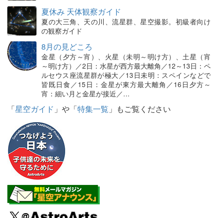
夏休み 天体観察ガイド
夏の大三角、天の川、流星群、星空撮影。初級者向け
の観察ガイド
8月の見どころ
金星（夕方～宵）、火星（未明～明け方）、土星（宵
～明け方）／2日：水星が西方最大離角／12～13日：ペ
ルセウス座流星群が極大／13日未明：スペインなどで
皆既日食／15日：金星が東方最大離角／16日夕方～
宵：細い月と金星が接近／…
「
星空ガイド
」や「
特集一覧
」もご覧ください