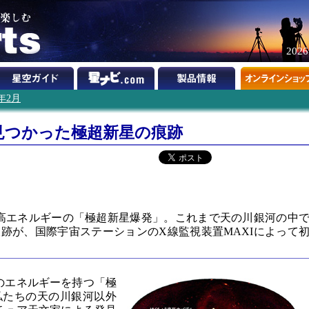
202
3年2月
見つかった極超新星の痕跡
も高エネルギーの「極超新星爆発」。これまで天の川銀河の中
跡が、国際宇宙ステーションのX線監視装置MAXIによって
ものエネルギーを持つ「極
私たちの天の川銀河以外