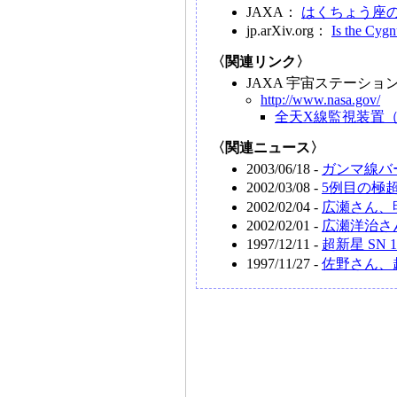
JAXA：
はくちょう座
jp.arXiv.org：
Is the Cyg
〈関連リンク〉
JAXA 宇宙ステーシ
http://www.nasa.gov/
全天X線監視装置（
〈関連ニュース〉
2003/06/18 -
ガンマ線バ
2002/03/08 -
5例目の極超
2002/02/04 -
広瀬さん、明
2002/02/01 -
広瀬洋治さん
1997/12/11 -
超新星 SN 19
1997/11/27 -
佐野さん、