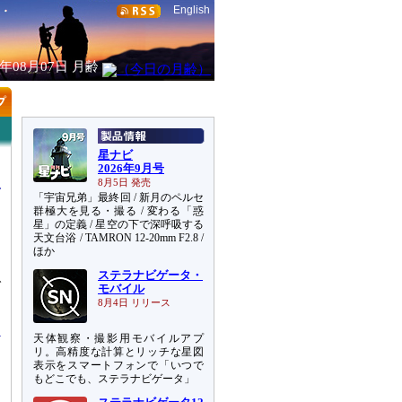
English
6年08月07日
月齢
星ナビ
2026年9月号
8月5日 発売
「宇宙兄弟」最終回 / 新月のペルセ
群極大を見る・撮る / 変わる「惑
星」の定義 / 星空の下で深呼吸する
天文台浴 / TAMRON 12-20mm F2.8 /
ほか
ステラナビゲータ・
で
モバイル
初
8月4日 リリース
天体観察・撮影用モバイルアプ
リ。高精度な計算とリッチな星図
表示をスマートフォンで「いつで
もどこでも、ステラナビゲータ」