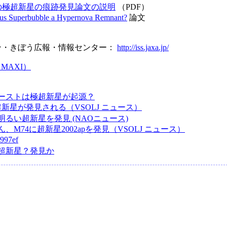
の極超新星の痕跡発見論文の説明
（PDF）
nus Superbubble a Hypernova Remnant?
論文
ョン・きぼう広報・情報センター：
http://iss.jaxa.jp/
MAXI）
ーストは極超新星が起源？
新星が発見される（VSOLJ ニュース）
るい超新星を発見 (NAOニュース)
、M74に超新星2002apを発見（VSOLJ ニュース）
97ef
超新星？発見か