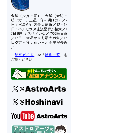
金星（夕方～宵）、火星（未明～
明け方）、土星（宵～明け方）／2
日：水星が西方最大離角／12～13
日：ペルセウス座流星群が極大／1
3日未明：スペインなどで皆既日食
／15日：金星が東方最大離角／16
日夕方～宵：細い月と金星が接近
／…
「
星空ガイド
」や「
特集一覧
」も
ご覧ください