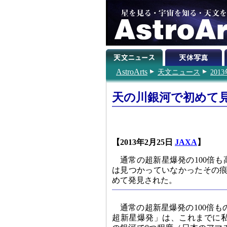
AstroArts
天文ニュース
201
天の川銀河で初めて
【2013年2月25日
JAXA
】
通常の超新星爆発の100倍
は見つかっていなかったその痕
めて発見された。
通常の超新星爆発の100倍
超新星爆発」は、これまでに