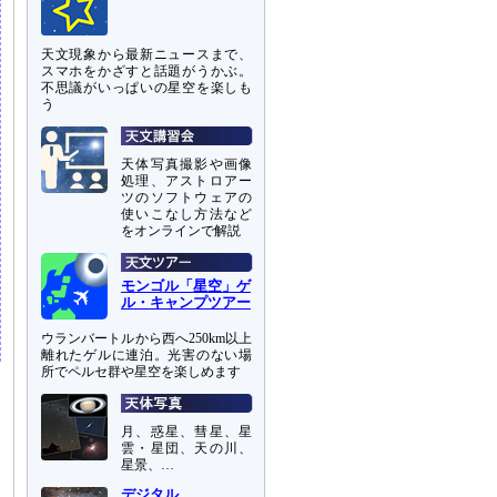
天文現象から最新ニュースまで、
スマホをかざすと話題がうかぶ。
不思議がいっぱいの星空を楽しも
う
天体写真撮影や画像
処理、アストロアー
ツのソフトウェアの
使いこなし方法など
をオンラインで解説
モンゴル「星空」ゲ
ル・キャンプツアー
ウランバートルから西へ250km以上
離れたゲルに連泊。光害のない場
所でペルセ群や星空を楽しめます
月、惑星、彗星、星
雲・星団、天の川、
星景、…
デジタル