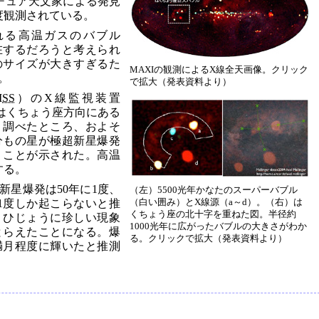
チュア天文家による発見
度観測されている。
れる高温ガスのバブル
在するだろうと考えられ
のサイズが大きすぎるた
MAXIの観測によるX線全天画像。クリック
。
で拡大（発表資料より）
ISS
）のX線監視装置
、はくちょう座方向にある
く調べたところ、およそ
個分もの星が極超新星爆発
うことが示された。高温
する。
新星爆発は50年に1度、
（左）5500光年かなたのスーパーバブル
（白い囲み）とX線源（a～d）。（右）は
に1度しか起こらないと推
くちょう座の北十字を重ねた図。半径約
、ひじょうに珍しい現象
1000光年に広がったバブルの大きさがわか
とらえたことになる。爆
る。クリックで拡大（発表資料より）
満月程度に輝いたと推測