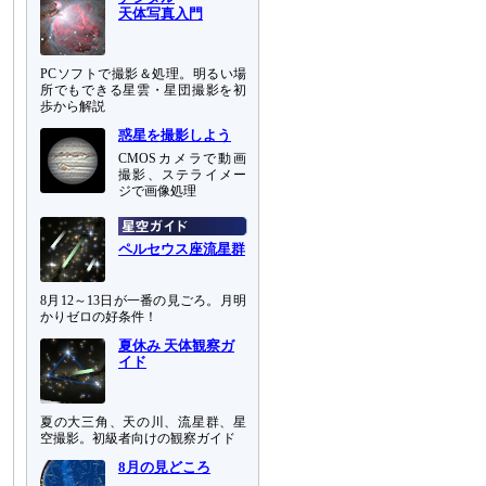
天体写真入門
PCソフトで撮影＆処理。明るい場
所でもできる星雲・星団撮影を初
歩から解説
惑星を撮影しよう
CMOSカメラで動画
撮影、ステライメー
ジで画像処理
ペルセウス座流星群
8月12～13日が一番の見ごろ。月明
かりゼロの好条件！
夏休み 天体観察ガ
イド
夏の大三角、天の川、流星群、星
空撮影。初級者向けの観察ガイド
8月の見どころ