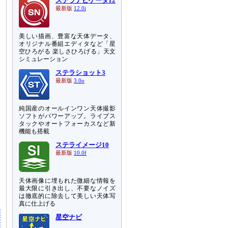
ステラナビゲータ12
最新版
12.0i
美しい描画、豊富な天体データ、
オリジナル番組エディタなど「星
空ひろがる 楽しさひろげる」天文
シミュレーション
ステラショット3
最新版
3.0o
純国産のオールインワン天体撮影
ソフトがパワーアップ。ライブス
タックやオートフォーカスなど新
機能も搭載
ステライメージ10
最新版
10.0f
天体画像に埋もれた微細な情報を
最大限に引き出し、不要なノイズ
は徹底的に除去して美しい天体写
真に仕上げる
星空ナビ