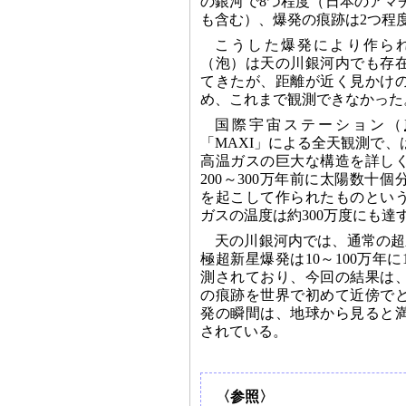
の銀河で8つ程度（日本のアマ
も含む）、爆発の痕跡は2つ程
こうした爆発により作ら
（泡）は天の川銀河内でも存
てきたが、距離が近く見かけ
め、これまで観測できなかった
国際宇宙ステーション（
「MAXI」による全天観測で
高温ガスの巨大な構造を詳し
200～300万年前に太陽数十
を起こして作られたものとい
ガスの温度は約300万度にも達
天の川銀河内では、通常の超
極超新星爆発は10～100万年
測されており、今回の結果は
の痕跡を世界で初めて近傍で
発の瞬間は、地球から見ると
されている。
〈参照〉